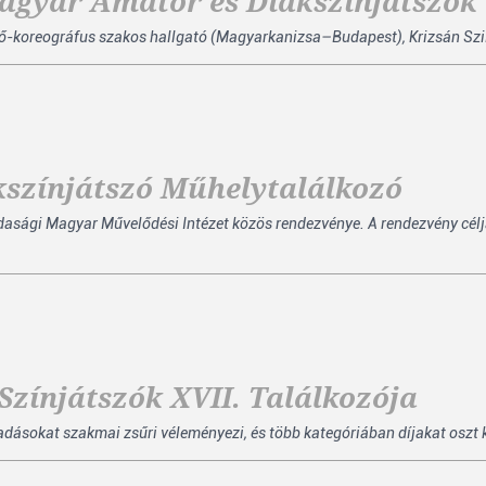
agyar Amatőr és Diákszínjátszók
ő-koreográfus szakos hallgató (Magyarkanizsa–Budapest), Krizsán Szilv
kszínjátszó Műhelytalálkozó
sági Magyar Művelődési Intézet közös rendezvénye. A rendezvény célj
zínjátszók XVII. Találkozója
őadásokat szakmai zsűri véleményezi, és több kategóriában díjakat oszt 