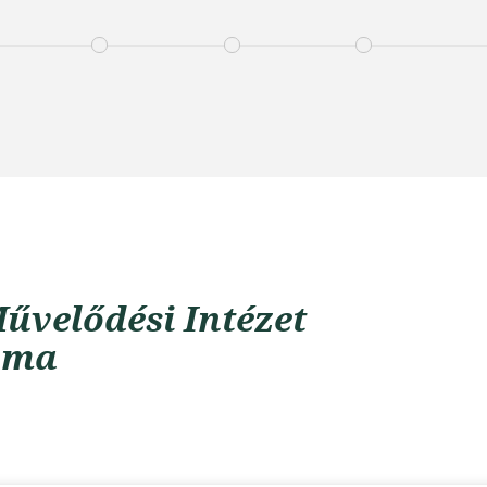
űvelődési Intézet
uma