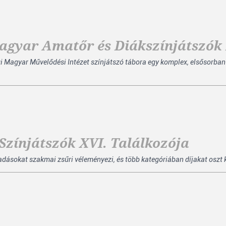
agyar Amatőr és Diákszínjátszók
 Magyar Művelődési Intézet színjátszó tábora egy komplex, elsősorban
zínjátszók XVI. Találkozója
őadásokat szakmai zsűri véleményezi, és több kategóriában díjakat oszt 