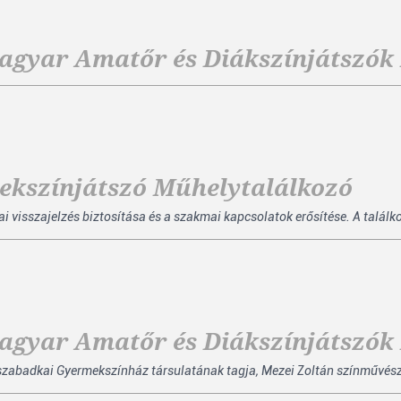
agyar Amatőr és Diákszínjátszók
mekszínjátszó Műhelytalálkozó
visszajelzés biztosítása és a szakmai kapcsolatok erősítése. A találko
agyar Amatőr és Diákszínjátszók
a szabadkai Gyermekszínház társulatának tagja, Mezei Zoltán színművés