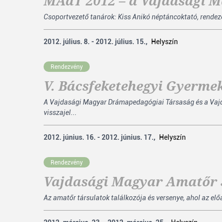
MAdT 2012 – a Vajdasági M
Csoportvezető tanárok: Kiss Anikó néptáncoktató, rendez
2012. július. 8. - 2012. július. 15.,
Helyszín
Rendezvény
V. Bácsfeketehegyi Gyerme
A Vajdasági Magyar Drámapedagógiai Társaság és a Vajda
visszajel...
2012. június. 16. - 2012. június. 17.,
Helyszín
Rendezvény
Vajdasági Magyar Amatőr S
Az amatőr társulatok találkozója és versenye, ahol az el