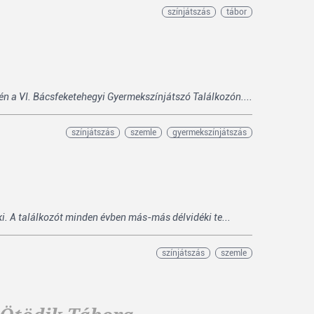
színjátszás
tábor
n a VI. Bácsfeketehegyi Gyermekszínjátszó Találkozón....
színjátszás
szemle
gyermekszínjátszás
ki. A találkozót minden évben más-más délvidéki te...
színjátszás
szemle