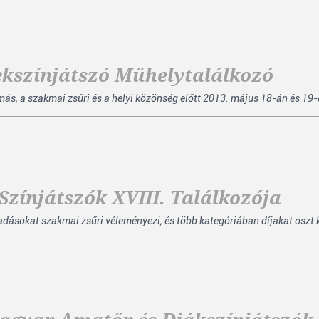
ekszínjátszó Műhelytalálkozó
, a szakmai zsűri és a helyi közönség előtt 2013. május 18-án és 19-é
zínjátszók XVIII. Találkozója
őadásokat szakmai zsűri véleményezi, és több kategóriában díjakat oszt 