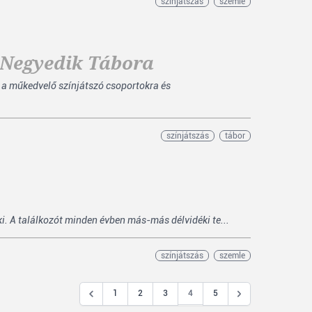
színjátszás
szemle
 Negyedik Tábora
 a műkedvelő színjátszó csoportokra és
színjátszás
tábor
ki. A találkozót minden évben más-más délvidéki te...
színjátszás
szemle
4
1
2
3
5