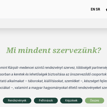
EN
SR
Mi mindent szervezünk?
lamint Kárpát-medencei szintű rendezvényt szervez, többségét partners
sorban a keretek és lehetőségek biztosítása az önszerveződő csoporto
tó alkalmakat – táborokat, kiállításokat, szemléket –, készséget fejle
nciákat –, valamint a magyar hagyományokat éltető rendezvényeket sze
Rendezvények
Felhívások
Képzések
Összes