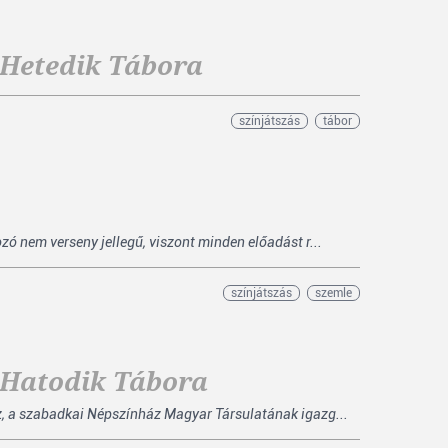
 Hetedik Tábora
színjátszás
tábor
zó nem verseny jellegű, viszont minden előadást r...
színjátszás
szemle
 Hatodik Tábora
z, a szabadkai Népszínház Magyar Társulatának igazg...