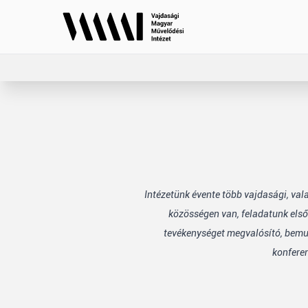
Intézetünk évente több vajdasági, va
közösségen van, feladatunk első
tevékenységet megvalósító, bemuta
konfere