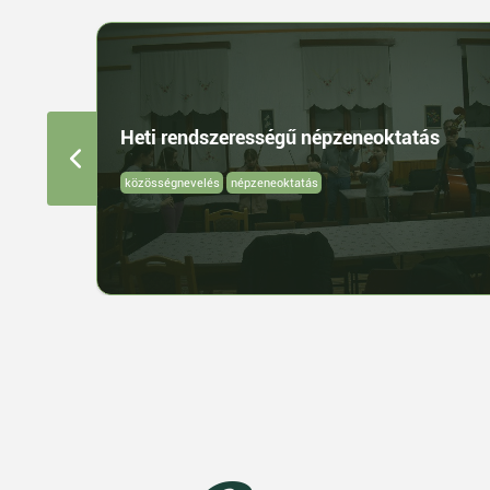
Heti rendszerességű népzeneoktatás
közösségnevelés
népzeneoktatás