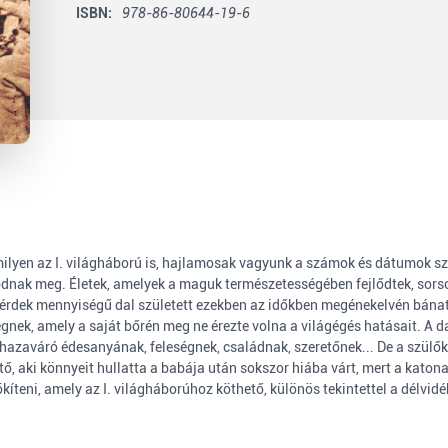
ISBN:
978-86-80644-19-6
ilyen az I. világháború is, hajlamosak vagyunk a számok és dátumok sz
nak meg. Életek, amelyek a maguk természetességében fejlődtek, sorsok
temérdek mennyiségű dal született ezekben az időkben megénekelvén bán
nek, amely a saját bőrén meg ne érezte volna a világégés hatásait. A dal
hazaváró édesanyának, feleségnek, családnak, szeretőnek... De a szülők,
tő, aki könnyeit hullatta a babája után sokszor hiába várt, mert a katon
kíteni, amely az I. világháborúhoz köthető, különös tekintettel a délv