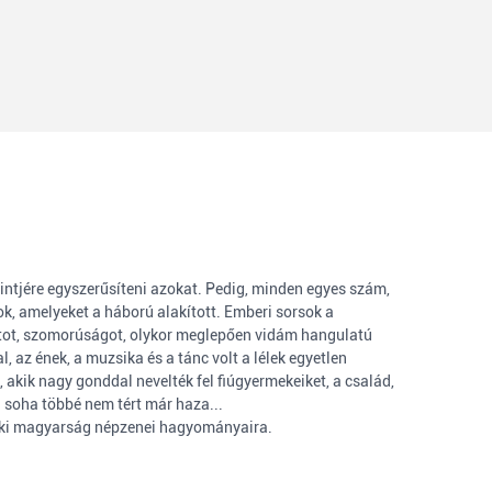
intjére egyszerűsíteni azokat. Pedig, minden egyes szám,
, amelyeket a háború alakított. Emberi sorsok a
atot, szomorúságot, olykor meglepően vidám hangulatú
, az ének, a muzsika és a tánc volt a lélek egyetlen
 akik nagy gonddal nevelték fel fiúgyermekeiket, a család,
a soha többé nem tért már haza...
idéki magyarság népzenei hagyományaira.