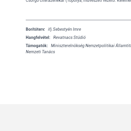
Csörgő citerazenekar (Topolya, művészeti vezető: Keleme
Borítóterv:
ifj.Sebestyén Imre
Hangfelvétel:
Revatnacs Stúdió
Támogatók:
Miniszterelnökség Nemzetpolitikai Államtit
Nemzeti Tanács