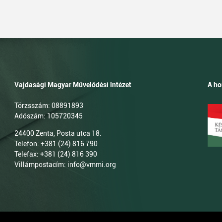
Vajdasági Magyar Művelődési Intézet
A ho
Törzsszám: 08891893
Adószám: 105720345
24400 Zenta, Posta utca 18.
Telefon: +381 (24) 816 790
Telefax: +381 (24) 816 390
Villámpostacím: info@vmmi.org