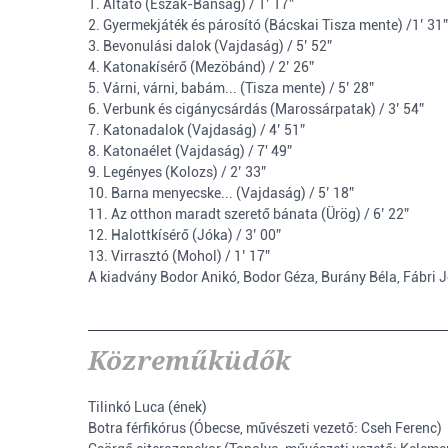
1. Altató (Észak-Bánság) / 1’ 17”
2. Gyermekjáték és párosító (Bácskai Tisza mente) /1’ 31”
3. Bevonulási dalok (Vajdaság) / 5’ 52”
4. Katonakísérő (Mezöbánd) / 2’ 26”
5. Várni, várni, babám... (Tisza mente) / 5’ 28”
6. Verbunk és cigánycsárdás (Marossárpatak) / 3’ 54”
7. Katonadalok (Vajdaság) / 4’ 51”
8. Katonaélet (Vajdaság) / 7' 49”
9. Legényes (Kolozs) / 2’ 33”
10. Barna menyecske... (Vajdaság) / 5’ 18”
11. Az otthon maradt szerető bánata (Ürög) / 6’ 22”
12. Halottkísérő (Jóka) / 3’ 00”
13. Virrasztó (Mohol) / 1’ 17”
A kiadvány Bodor Anikó, Bodor Géza, Burány Béla, Fábri Je
Közreműküdők
Tilinkó Luca (ének)
Botra férfikórus (Óbecse, művészeti vezető: Cseh Ferenc)