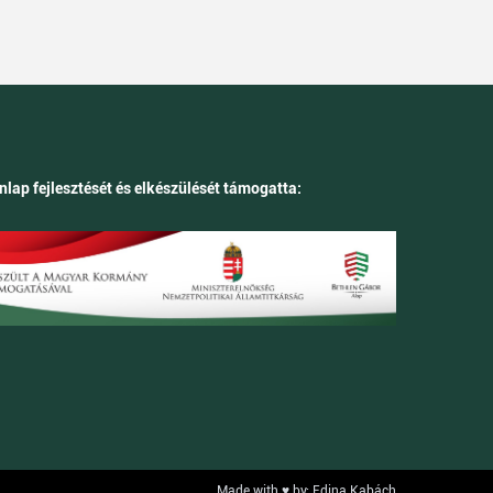
nlap fejlesztését és elkészülését támogatta:
Made with ♥ by: Edina Kabách