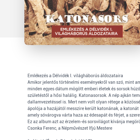
Emlékezés a Délvidék I. világháborús áldozataira
Amikor jelentős történelmi eseményekről van szó, mint am
minden egyes dátum mögött emberi életek és sorsok húzód
születéstől a hősi halálig. Katonasorsok. A nép ajkán 
dallamvezetéssel is. Mert nem volt olyan rétege a közösség
ápolója a hazájától messzire került katonának, a katonát 
amely sóvárogva várta haza az édesapát és férjet, a szere
Ez az album azt az érzelem-és sorsvilágot kívánja megörö
Csonka Ferenc, a Népművészet Ifjú Mestere