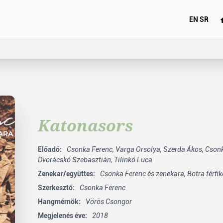
EN
SR
Katonasors
Előadó:
Csonka Ferenc,
Varga Orsolya,
Szerda Ákos,
Csonk
Dvorácskó Szebasztián,
Tilinkó Luca
Zenekar/együttes:
Csonka Ferenc és zenekara,
Botra férfik
Szerkesztő:
Csonka Ferenc
Hangmérnök:
Vörös Csongor
Megjelenés éve:
2018