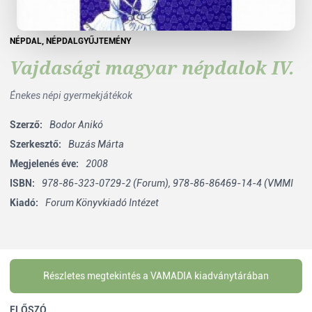
NÉPDAL
,
NÉPDALGYŰJTEMÉNY
Vajdasági magyar népdalok IV.
Énekes népi gyermekjátékok
Szerző:
Bodor Anikó
Szerkesztő:
Buzás Márta
Megjelenés éve:
2008
ISBN:
978-86-323-0729-2 (Forum), 978-86-86469-14-4 (VMMI
Kiadó:
Forum Könyvkiadó Intézet
Részletes megtekintés a VAMADIA kiadványtárában
ELŐSZÓ