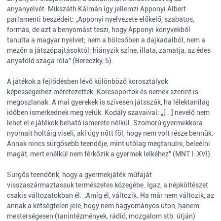
anyanyelvét. Mikszáth Kálmán így jellemzi Apponyi Albert
parlamenti beszédeit: „Apponyi nyelvezete előkelő, szabatos,
formás, de azt a benyomást teszi, hogy Apponyi könyvekből
tanulta a magyar nyelvet; nem a bölcsőben a dajkadalból, nem a
mezőn a játszópajtásoktól; hiányzik színe, illata, zamatja, az édes
anyaföld szaga róla” (Bereczky, 5).
A játékok a fejlődésben lévő különböző korosztályok
képességeihez méretezettek. Korcsoportok és nemek szerint is
megoszlanak. A mai gyerekek is szívesen játsszák, ha lélektanilag
időben ismerkednek meg velük. Kodály szavaival: „[...] nevelő nem
lehet el e játékok beható ismerete nélkül. Szomorú gyermekkora
nyomait holtáig viseli, aki úgy nőtt föl, hogy nem volt része bennük.
Annak nincs sürgősebb teendője, mint utólag megtanulni, beleélni
magát, mert enélkül nem férkőzik a gyermek lelkéhez” (MNT I: XVI).
Sürgős teendőnk, hogy a gyermekjáték műfaját
visszaszármaztassuk természetes közegébe. Igaz, a népköltészet
csakis változatokban él. „Amíg él, változik. Ha már nem változik, az
annak a kétségtelen jele, hogy nem hagyományos úton, hanem
mesterségesen (tanintézmények, rádió, mozgalom stb. útján)