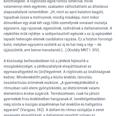
kötöttségben. A rögtönzés egyik fontos ismérvük, mivel
valamennyi elem egyénien, szabadon változtatható az általános
alapszabályok ismeretében. „Itt, mint az apró balatoni kagyló,
tapadnak össze a motívumok, mindig másképp; mint mikor
álmunkban egy alak két vagy több személynek vonásait mutatja
egyszerre, úgy rajzanak, egyesülnek, szétválnak a dallamatomok. A
népköltés örök rejtélye: a szétporlasztott egészek s az új egészekké
tapadó heterogén elemek csodálatos rajzása. Ez a folyton forrongó
kohó, melyben egyszerre születik az új és hal meg a régi – de
újjászületik, ami benne maradandó [...] (Kodály MNT I: XIV).
A közösségi beilleszkedésen túl a játékok fejlesztik a
mozgáskészséget, a játékszabályok elsajátításával az
egymásrafigyelést és (ön)fegyelmet. A rögtönzés az önállóságnak
kedvez. Mindenekelőtt pedig a közös éneklés, táncolás,
összetartozás örömének eszközei. „A gyermekjátékokból a
ritmusban való elemi gyönyörködés, az életörömnek valami
elementáris érzése sugárzik. Természetesen, csak ha játszó
gyermekek friss éneklésében hangzanak el. Ismételgetéseikben
még szinte a mozgás alapélménye hat éneklőre és hallgatóra
egyaránt” (Vargyas, 342). A dallam és ritmus szolgálja a zenei
anyanyelv elsajátítását, a dallammal mondott szöveg az