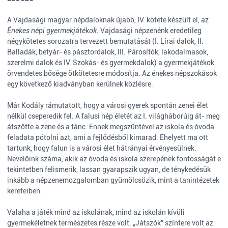
A Vajdasági magyar népdaloknak újabb, IV. kötete készült el, az
Énekes népi gyermekjátékok
. Vajdasági népzenénk eredetileg
négykötetes sorozatra tervezett bemutatását (I. Lírai dalok, II.
Balladák, betyár- és pásztordalok, III. Párosítók, lakodalmasok,
szerelmi dalok és IV. Szokás- és gyermekdalok) a gyermekjátékok
örvendetes bősége ötkötetesre módosítja. Az énekes népszokások
egy következő kiadványban kerülnek közlésre.
Már Kodály rámutatott, hogy a városi gyerek spontán zenei élet
nélkül cseperedik fel. A falusi nép életét az I. világháborúig át- meg
átszőtte a zene és a tánc. Ennek megszűntével az iskola és óvoda
feladata pótolni azt, ami a fejlődésből kimarad. Ehelyett ma ott
tartunk, hogy falun is a városi élet hátrányai érvényesülnek.
Nevelőink száma, akik az óvoda és iskola szerepének fontosságát e
tekintetben felismerik, lassan gyarapszik ugyan, de ténykedésük
inkább a népzenemozgalomban gyümölcsözik, mint a tanintézetek
kereteiben.
Valaha a játék mind az iskolának, mind az iskolán kívüli
gyermekéletnek természetes része volt. „Játszók” színtere volt az