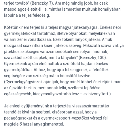
terjed tovább” (Bereczky, 7). Ám még mindig jobb, ha csak
másodlagos életét éli is, mintha ismeretlen múltunk homályában
lapulna a teljes feledésig.
Kötetünk nem terjed ki a teljes magyar játékanyagra. Énekes népi
gyermekjátékokat tartalmaz, illetve olyanokat, melyeknek van
valami zenei vonatkozása. Ezek főként lányok játékai. A fiúk
mozgását csak ritkán kíséri játékos szöveg. Mikszáth szavaival: „a
játékhoz szükséges varázsmondókáik sem olyan finomak,
szavakból szőtt csipkék, mint a lányokéi” (Bereczky, 130).
Gyermekeink ajkán elnémultak a szülőföld hajdani énekes
gyermekjátékai. Ahhoz, hogy újra felzengjenek, a felnőttek
segítségére van szükség már a bölcsőtől kezdve.
(Gyermekgyógyászok ajánlják, hogy minél többet énekeljünk már
az újszülöttnek is, mert annak lelki, szellemi fejlődése
egészségesebb, kiegyensúlyozottabb lesz – ez bizonyított.)
Jelenlegi gyűjteményünk a terjesztés, visszaszármaztatás
teendőjét kívánja segíteni, elsősorban azzal, hogy a
pedagógusokat és a gyermekcsoport-vezetőket vértezi fel
megfelelő hazai anyagismerettel.