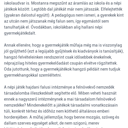
iskolaudvar is. Mostanra megszűnt az áramlás az iskola és a népi
játékok között. Legtöbb dal játékát már nem játsszák. Elfelejtették
(gyakran dalostul együtt). A pedagógus nem ismeri, a gyerekek kint
az utcán nem játszanak még falun sem, így egymástól sem
tanulhatják el. Óvodákban, iskolákban alig hallani népi
gyermekjátékdalt.
Annak ellenére, hogy a gyermekjáték műfaja még ma is viszonylag
jól gyűjthető (ezt a legújabb gyűjtések és kiadványok is tanúsítják),
hangzó felvételeinken rendszerint csak idősebbek énekelnek,
néprajzilag hiteles gyermekelőadást csupán elvétve rögzítettek.
Oda jutottunk, hogy a gyermekjátékok hangzó példáit nem tudjuk
gyermekhangokkal szemléltetni.
A népi játék hajdani falusi intézménye a felnövekvő nemzedék
társadalomba illeszkedését segítette elő. Miben veheti hasznát
ennek a nagyszerű intézménynek a mai társadalom felnövekvő
nemzedéke? Mindenekelőtt a játékok társadalmi vonatkozásain
túli, konkrét térhez és időhöz nem köthető általános emberi
horderejében. A műfaj jellemzője, hogy benne mozgás, szöveg és
dallam szerves egységet alkot, de nem szigorú, merev