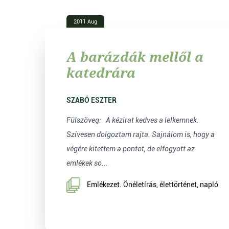
2011 Aug
A barázdák mellől a
katedrára
SZABÓ ESZTER
Fülszöveg: A kézirat kedves a lelkemnek.
Szívesen dolgoztam rajta. Sajnálom is, hogy a
végére kitettem a pontot, de elfogyott az
emlékek so...
Emlékezet. Önéletírás, élettörténet, napló