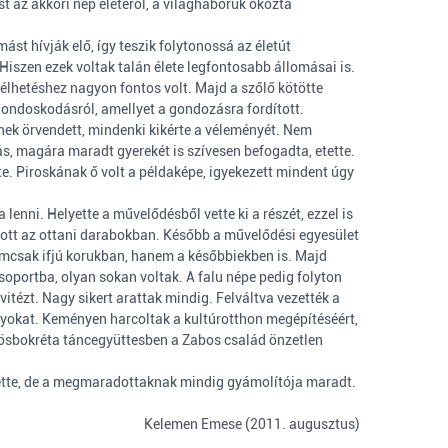
st az akkori nép életéről, a világháborúk okozta
st hívják elő, így teszik folytonossá az életút
iszen ezek voltak talán élete legfontosabb állomásai is.
lhetéshez nagyon fontos volt. Majd a szőlő kötötte
a gondoskodásról, amellyet a gondozásra fordított.
ynek örvendett, mindenki kikérte a véleményét. Nem
ás, magára maradt gyerekét is szívesen befogadta, etette.
e. Piroskának ő volt a példaképe, igyekezett mindent úgy
lenni. Helyette a művelődésből vette ki a részét, ezzel is
szott az ottani darabokban. Később a művelődési egyesület
 nemcsak ifjú korukban, hanem a későbbiekben is. Majd
csoportba, olyan sokan voltak. A falu népe pedig folyton
vitézt. Nagy sikert arattak mindig. Felváltva vezették a
nyokat. Keményen harcoltak a kultúrotthon megépítéséért,
ösbokréta táncegyüttesben a Zabos család önzetlen
 temette, de a megmaradottaknak mindig gyámolítója maradt.
Kelemen Emese (2011. augusztus)