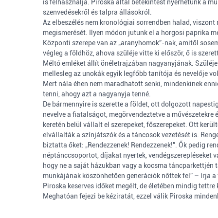
is felhasználja. Piroska által betekintést nyerhetünk a mú
szenvedésekről és talpra állásokról.
Az elbeszélés nem kronológiai sorrendben halad, viszont n
megismerését. Ilyen módon jutunk el a horgosi paprika me
Központi szerepe van az „aranyhomok”-nak, amitől sosem 
végleg a földhöz, ahova szüléje vitte ki először, ő is sze
Méltó emléket állít önéletrajzában nagyanyjának. Szüléje 
mellesleg az unokák egyik legfőbb tanítója és nevelője vo
Mert nála éhen nem maradhatott senki, mindenkinek ennie 
tenni, ahogy azt a nagyanyja tenné.
De bármennyire is szerette a földet, ott dolgozott napesti
nevelve a fiatalságot, megörvendeztetve a művészetekre éh
keretén belül vállalt el szerepeket, főszerepeket. Ott ke
elvállalták a színjátszók és a táncosok vezetését is. Reng
biztatta őket: „Rendezzenek! Rendezzenek!”. Ők pedig rende
néptánccsoportot, díjakat nyertek, vendégszerepléseket 
hogy ne a saját házukban vagy a kocsma táncparkettjén 
munkájának köszönhetően generációk nőttek fel” – írja a 
Piroska keserves időket megélt, de életében mindig tettre 
Meghatóan fejezi be kéziratát, ezzel válik Piroska mindenk