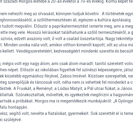
lt századi Horgos életébe a 20-as évektől a 70-es évekig. Korhű képet fe
em nehezíti meg az olvasást, könnyen tudjuk követni . A történetek egymá
ghonosodásától, a szőlőtermesztésen át, egészen a kultúra ápolásáig. H
tudott megválni. Először a paprikatermesztést ismerte meg, ami a megé
rettette meg vele. Hosszú leírásokat találhatunk a szőlő termesztéséről, 
szívós, edzett asszony volt, ő volt a család összetartója. Nagy tekintél
lt. Minden unoka nála volt, amikor otthon kimenőt kapott, sőt az utca m
kellett. Vendégszeretetéért, kedvességéért mindenki szerette és becsült
g, mégis volt egy nagy álom, ami csak álom maradt: tanító szeretett volna 
es népet. Először az iskolában figyeltek fel színészi képességeire, ját
rültek közelebb egymáshoz férjével, Zabos Imrével. Közösen szerepeltek,
eteg szereplőjük és táncosuk volt, néha nem is vehettek fel mindenkit a 
ztek. A Fruskát, a Reményt, a Lúdas Matyit, a Pál utcai fiúkat, a János 
vállaltak. Szórakoztattak, műveltek, és igyekeztek megőrizni a hagyomá
tartsák a próbákat. Horgos ma is megemlékezik munkájukról: „A Gyöngy
falu honlapján.
kész, segítő volt, nevelte a fiatalokat, gyermekeit. Sok szerettét el is
i szüléjévé.