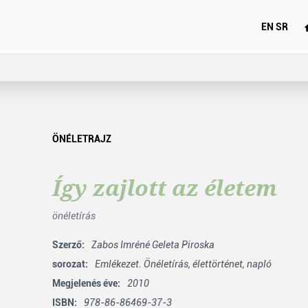
EN
SR
ÖNÉLETRAJZ
Így zajlott az életem
önéletírás
Szerző:
Zabos Imréné Geleta Piroska
sorozat:
Emlékezet. Önéletírás, élettörténet, napló
Megjelenés éve:
2010
ISBN:
978-86-86469-37-3