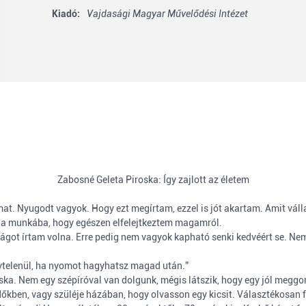
Kiadó:
Vajdasági Magyar Művelődési Intézet
Zabosné Geleta Piroska: Így zajlott az életem
at. Nyugodt vagyok. Hogy ezt megírtam, ezzel is jót akartam. Amit vállal
 a munkába, hogy egészen elfelejtkeztem magamról.
got írtam volna. Erre pedig nem vagyok kapható senki kedvéért se. Nem
vtelenül, ha nyomot hagyhatsz magad után.”
ska. Nem egy szépíróval van dolgunk, mégis látszik, hogy egy jól meggon
dőkben, vagy szüléje házában, hogy olvasson egy kicsit. Választékosan f