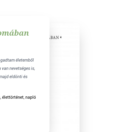
yomában
van nevetséges is,
majd eldönti és
 élettörténet, napló