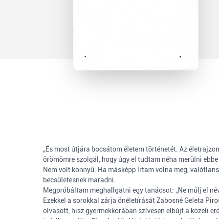
„És most útjára bocsátom életem történetét. Az életrajzom
örömömre szolgál, hogy úgy el tudtam néha merülni ebbe
Nem volt könnyű. Ha másképp írtam volna meg, valótlansá
becsületesnek maradni.
Megpróbáltam meghallgatni egy tanácsot: „Ne múlj el né
Ezekkel a sorokkal zárja önéletírását Zabosné Geleta Piro
olvasott, hisz gyermekkorában szívesen elbújt a közeli er