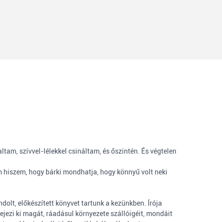
tam, szívvel-lélekkel csináltam, és őszintén. És végtelen
 hiszem, hogy bárki mondhatja, hogy könnyű volt neki
dolt, előkészített könyvet tartunk a kezünkben. Írója
ejezi ki magát, ráadásul környezete szállóigéit, mondáit