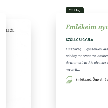
2011 Aug
Emlékeim n
SZÖLLŐSI GYULA
Fülszöveg: Egyszerűen kiragadtam életemből
néhány mozzanatot, amiben 
de szomorú is. Aki olvassa, 
megítél...
Emlékezet. Önéletírás,