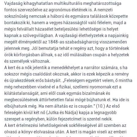
Vajdaság kihagyhatatlan multikulturális meghatározottsága
fontos szervezőelve az agronómus életének is. A nemzeti
sokszínűség nemcsak a háború és egymásra találások közepette
bontakozik ki, hanem a vegyes házasságtól való félelem, majd a
mégis felvállalt házasélet beteljesülési lehetőségei is helyet
kapnak a szövegvilágban. A vajdasági élethelyzetek a napjainkig
megélt élményektől az 1848-as szabadságharcig visszamenően
jelennek meg. Jól bemutatja tehát e regény azt, hogy a történések
örök körforgásban állnak, s az idő múlásában csupán a helyzetek
és személyek változnak.
A kert és a nők jelentik a menedékhelyet a narrátor számára, s ha
sokszor mégis csalódást okoznak, akkor is ezek képezik a remény
és újrakezdések erős bástyáit. „Feleségem egyetért velem, ő mintha
még nehezebben viselné el a fizikai, szellemi nyomornak ezt a
kilátástalanságát, ami elől csak egymás bizalmának és
megbecsülésének áttörhetetlen falai mögé bújhatunk el. Ha ide is
elbújhatunk még. Ha nem áltatás ez is csupán.” (10.) Az első
feleségén kívül két nő (Jutka és Nádja) kapja a legnagyobb
szerepet a regényben, külön fejezetcímet is szentel nekik.
A kert értelmezési lehetőségeinek sokféleségével áll szemben az
olvasó a könyv elolvasása után. A kert is magán viseli az emberi