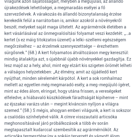
világunk azon sajátosságait, melyben a megújulás, az állandó
újrakezdések lehetőségei, a megmaradás esélyei a fő
szervezőelvek. A várakozás és állandó bizonytalanság érzése
kerekedik felül a narrátorban is, amikor azokról a növényekről
beszél, melyeket saját maga ültetett. Az agrármérnök életében a
kert vásárlásával az önmegvalósítási folyamat veszi kezdetét: „…a
kertet (s ez máig titokzatos üzenet) a lelki-szellemi egészségem
megőrzéséhez – az érzelmek szennyezettsége – érezhettem
sürgősnek.” (68.) A kert folyamatos átváltozáson megy keresztül:
mindig átalakítja azt, s újabbnál újabb növényekkel gazdagítja. Ez
lesz majd az a hely, ahol, mint egy elzárt kis szigeten örömét lelheti
a válságos helyzetekben: „Az élmény, amit az újjáéledő kert
nyújthat, minden sérelemért kárpótol. A kert a sok romhalmaz
mellett az egyetlen még megmaradó esély, a meg-megújuló ígéret,
mint az édes álom, elringat, hogy utána frissen, a vereségeket
elfeledve, a hiábavaló küszködések fáradtságát kipihenve – mint
az éjszakai varázs után – megint kíváncsin nyíljon a világra
szemed.” (58.) S mégis, ahogyan emberi világunk, a kert is sokszor
a csalódás színhelyévé válik. A címre visszautaló articsóka
meghonosításával járó próbálkozások a több év során
megtapasztalt kudarccal szembesítik az agrármérnököt. Az
articsóka termesztése így a sokáig tervezett és vágyott álom