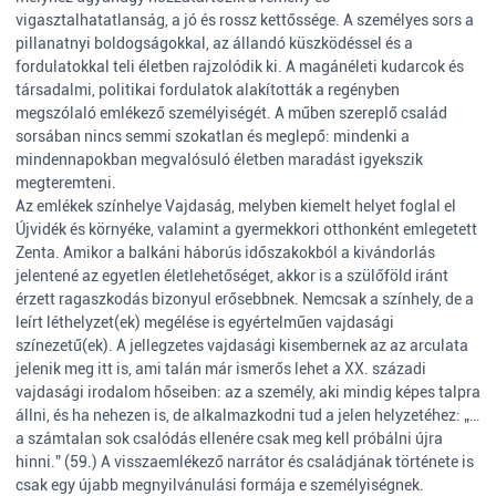
vigasztalhatatlanság, a jó és rossz kettőssége. A személyes sors a
pillanatnyi boldogságokkal, az állandó küszködéssel és a
fordulatokkal teli életben rajzolódik ki. A magánéleti kudarcok és
társadalmi, politikai fordulatok alakították a regényben
megszólaló emlékező személyiségét. A műben szereplő család
sorsában nincs semmi szokatlan és meglepő: mindenki a
mindennapokban megvalósuló életben maradást igyekszik
megteremteni.
Az emlékek színhelye Vajdaság, melyben kiemelt helyet foglal el
Újvidék és környéke, valamint a gyermekkori otthonként emlegetett
Zenta. Amikor a balkáni háborús időszakokból a kivándorlás
jelentené az egyetlen életlehetőséget, akkor is a szülőföld iránt
érzett ragaszkodás bizonyul erősebbnek. Nemcsak a színhely, de a
leírt léthelyzet(ek) megélése is egyértelműen vajdasági
színezetű(ek). A jellegzetes vajdasági kisembernek az az arculata
jelenik meg itt is, ami talán már ismerős lehet a XX. századi
vajdasági irodalom hőseiben: az a személy, aki mindig képes talpra
állni, és ha nehezen is, de alkalmazkodni tud a jelen helyzetéhez: „…
a számtalan sok csalódás ellenére csak meg kell próbálni újra
hinni.” (59.) A visszaemlékező narrátor és családjának története is
csak egy újabb megnyilvánulási formája e személyiségnek.