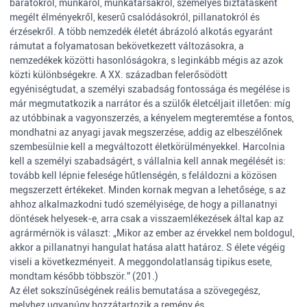
barátokról, munkáról, munkatársakról, személyes biztatásként
megélt élményekről, keserű csalódásokról, pillanatokról és
érzésekről. A több nemzedék életét ábrázoló alkotás egyaránt
rámutat a folyamatosan bekövetkezett változásokra, a
nemzedékek közötti hasonlóságokra, s leginkább mégis az azok
közti különbségekre. A XX. században felerősödött
egyéniségtudat, a személyi szabadság fontossága és megélése is
már megmutatkozik a narrátor és a szülők életcéljait illetően: míg
az utóbbinak a vagyonszerzés, a kényelem megteremtése a fontos,
mondhatni az anyagi javak megszerzése, addig az elbeszélőnek
szembesülnie kell a megváltozott életkörülményekkel. Harcolnia
kell a személyi szabadságért, s vállalnia kell annak megélését is:
tovább kell lépnie felesége hűtlenségén, s feláldozni a közösen
megszerzett értékeket. Minden kornak megvan a lehetősége, s az
ahhoz alkalmazkodni tudó személyisége, de hogy a pillanatnyi
döntések helyesek-e, arra csak a visszaemlékezések által kap az
agrármérnök is választ: „Mikor az ember az érvekkel nem boldogul,
akkor a pillanatnyi hangulat hatása alatt határoz. S élete végéig
viseli a következményeit. A meggondolatlanság tipikus esete,
mondtam később többször.” (201.)
Az élet sokszínűségének reális bemutatása a szövegegész,
melyhez ugyanúgy hozzátartozik a remény és