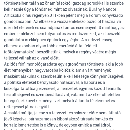
történeteiben talán az önámításoktól gazdag sorsokkal is szembe
kell néznie úgy a főhősnek, mint az olvasónak. Burány Nándor
Articsóka című regénye 2011-ben jelent meg a Forum Könyvkiadó
gondozásában. Az elbeszélő visszaemlékező pozíciót használva
idézi fel életének és családjának fontos eseményeit. S minthogy az
emberi emlékezet sem folyamatos és rendszerezett, az elbeszélő
gondolatai is ekképpen épülnek egységbe. A rendezetlenség
ellenére azonban olyan több generáció által felölelt
időfolyamatokról beszélhetünk, melyek a regény végére mégis
teljessé válnak az olvasó előtt.
Az idős férfi monológáradata egy agronómus története, aki a jobb
élet reményében nagyvárosba költözik, ám a várt remények
másként alakulnak: szembesülnie kell felesége könnyelműségével,
a politika életeket befolyásoló hatásaival, a háború és a
kiszolgáltatottság érzésével, a nemzetek egymás között fennálló
feszültségével és szembenállásával, valamint az elkerülhetetlen
betegségek következményeivel, melyek állandó félelemmel és
rettegéssel járnak együtt.
A család múltja, jelene s a tervezett és sokszor előre nem látható
jövő képeivel párhuzamosan kibontakozó társadalomkép és
korrajz ismertetése is e könyv, de egyben emlék a családról,