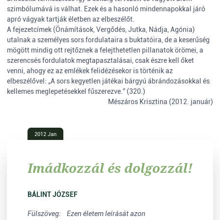
szimbólumává is válhat. Ezek és a hasonló mindennapokkal járó
apró vágyak tartják életben az elbeszélőt.
A fejezetcímek (Önámítások, Vergődés, Jutka, Nádja, Agónia)
utalnak a személyes sors fordulataira s buktatóira, de a keserűség
mögött mindig ott rejtőznek a felejthetetlen pillanatok örömei, a
szerencsés fordulatok megtapasztalásai, csak észre kell őket
venni, ahogy ez az emlékek felidézésekor is történik az
elbeszélővel: „A sors kegyetlen játékai bárgyú ábrándozásokkal és
kellemes meglepetésekkel fűszerezve.” (320.)
Mészáros Krisztina (2012. január)
2012 Jan
Imádkozzál és dolgozzál!
BÁLINT JÓZSEF
Fülszöveg: Ezen életem leírását azon