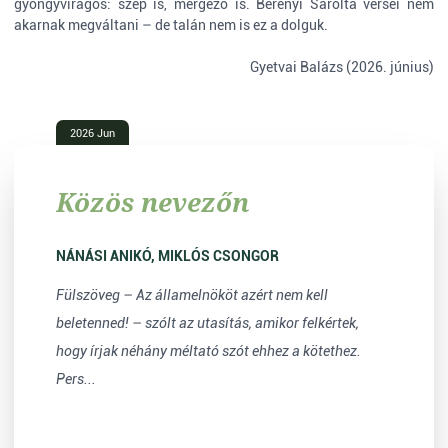
gyöngyvirágos: szép is, mérgező is. Berényi Sarolta versei nem
akarnak megváltani – de talán nem is ez a dolguk.
Gyetvai Balázs (2026. június)
2026 Jun
Közös nevezőn
NÁNÁSI ANIKÓ, MIKLÓS CSONGOR
Fülszöveg – Az államelnököt azért nem kell
beletenned! – szólt az utasítás, amikor felkértek,
hogy írjak néhány méltató szót ehhez a kötethez.
Pers...