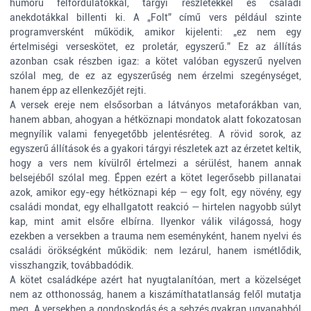
humorú félfordulatokkal, tárgyi részletekkel és családi
anekdotákkal billenti ki. A „Folt” című vers például szinte
programversként működik, amikor kijelenti: „ez nem egy
értelmiségi verseskötet, ez proletár, egyszerű.” Ez az állítás
azonban csak részben igaz: a kötet valóban egyszerű nyelven
szólal meg, de ez az egyszerűség nem érzelmi szegénységet,
hanem épp az ellenkezőjét rejti.
A versek ereje nem elsősorban a látványos metaforákban van,
hanem abban, ahogyan a hétköznapi mondatok alatt fokozatosan
megnyílik valami fenyegetőbb jelentésréteg. A rövid sorok, az
egyszerű állítások és a gyakori tárgyi részletek azt az érzetet keltik,
hogy a vers nem kívülről értelmezi a sérülést, hanem annak
belsejéből szólal meg. Éppen ezért a kötet legerősebb pillanatai
azok, amikor egy-egy hétköznapi kép — egy folt, egy növény, egy
családi mondat, egy elhallgatott reakció — hirtelen nagyobb súlyt
kap, mint amit elsőre elbírna. Ilyenkor válik világossá, hogy
ezekben a versekben a trauma nem eseményként, hanem nyelvi és
családi örökségként működik: nem lezárul, hanem ismétlődik,
visszhangzik, továbbadódik.
A kötet családképe azért hat nyugtalanítóan, mert a közelséget
nem az otthonosság, hanem a kiszámíthatatlanság felől mutatja
meg. A versekben a gondoskodás és a sebzés gyakran ugyanabból