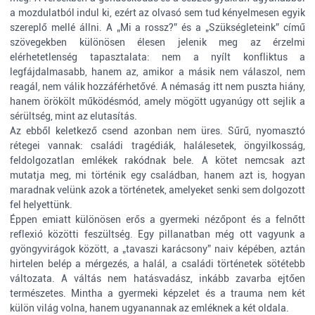
a mozdulatból indul ki, ezért az olvasó sem tud kényelmesen egyik
szereplő mellé állni. A „Mi a rossz?” és a „Szükségleteink” című
szövegekben különösen élesen jelenik meg az érzelmi
elérhetetlenség tapasztalata: nem a nyílt konfliktus a
legfájdalmasabb, hanem az, amikor a másik nem válaszol, nem
reagál, nem válik hozzáférhetővé. A némaság itt nem puszta hiány,
hanem örökölt működésmód, amely mögött ugyanúgy ott sejlik a
sérültség, mint az elutasítás.
Az ebből keletkező csend azonban nem üres. Sűrű, nyomasztó
rétegei vannak: családi tragédiák, halálesetek, öngyilkosság,
feldolgozatlan emlékek rakódnak bele. A kötet nemcsak azt
mutatja meg, mi történik egy családban, hanem azt is, hogyan
maradnak velünk azok a történetek, amelyeket senki sem dolgozott
fel helyettünk.
Éppen emiatt különösen erős a gyermeki nézőpont és a felnőtt
reflexió közötti feszültség. Egy pillanatban még ott vagyunk a
gyöngyvirágok között, a „tavaszi karácsony” naiv képében, aztán
hirtelen belép a mérgezés, a halál, a családi történetek sötétebb
változata. A váltás nem hatásvadász, inkább zavarba ejtően
természetes. Mintha a gyermeki képzelet és a trauma nem két
külön világ volna, hanem ugyanannak az emléknek a két oldala.