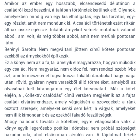
Amikor az ember egy hosszabb, elcsendesedő délutánon a
családról kezd beszélni, általában történetek kerülnek elő. Olyanok,
amelyekben mindig van egy kis elhallgatás, egy kis torzítás, egy-
egy részlet, amit nem mondunk ki. A családi történetek ezért ritkán
állnak össze egésszé. Inkább árnyékot vetnek: mutatnak valamit
abból, ami volt, és még többet abból, amit nem merünk pontosan
látni.
Berényi Sarolta Nem megváltani jöttem című kötete pontosan
ezekből az árnyékokból építkezik.
Ez a könyv nem az a fajta, amelyik elmagyarázza, hogyan működik
egy család. Nem magyaráz, nem oldoz fel, nem rendezi szebb ívbe
azt, ami természeténél fogva kusza. Inkább darabokat hagy maga
után: rövid, gyakran nyers versekből álló törmeléket, amelyből az
olvasónak kell kitapogatnia egy élet körvonalait. Már a kötet
elején, a „Kollektív csalódás” című versben megjelenik az a fajta
családi elvárásrendszer, amely végigkíséri a szövegeket: a ránk
osztott szerepek, amelyeket senki sem kért; a vágyak, amelyeket
nem illik kimondani; és az ezekből fakadó feszültségek.
Ahogy haladunk tovább a kötetben, egyre világosabbá válik a
könyv egyik legerősebb poétikai döntése: nem próbál szépséget
hazudni oda, ahol elsősorban sérülés van. A fájdalmat fekete