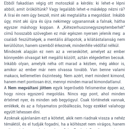
Ebből fakadóan végig ott motoszkál a kérdés: ki lehet-e lépni
abból, amit örököltünk? Vagy legalább lehet-e másképp nézni rá?
A lírai én nem úgy beszél, mint aki megtalálta a megoldást. Inkább
úgy, mint aki újra és újra nekimegy ugyanannak a falnak, hátha
egyszer máshogy koppan. A „Kétezerhuszonegyszeptemberhét”
című hosszabb szövegben ez már egészen nyersen jelenik meg: a
családi feszültségek, a mentális állapotok, a kilátástalanság nem
kerülőúton, hanem szemből érkeznek, mindenféle védőfal nélkül.
Mindezek alapján ez nem az a verseskötet, amelyet az ember
könnyedén olvasgat két megálló között, aztán elégedetten becsuk.
Inkább olyan, amelyik néha ott marad a kézben, még akkor is,
amikor az ember már nem olvassa tovább. Van benne valami
makacs, kellemetlen őszinteség. Nem azért, mert mindent kimond,
hanem mert pontosan érzi, mennyi minden marad kimondatlanul.
A
Nem megváltani jöttem
egyik legerősebb felismerése éppen az,
hogy nincs egyszerű megoldás. Nincs egy pont, ahol minden
értelmet nyer, és minden seb begyógyul. Csak történetek vannak,
emlékek, és az a folyamatos próbálkozás, hogy ezekkel valahogy
együtt lehessen élni.
Azoknak ajánlanám ezt a kötetet, akik nem riadnak vissza a nehéz
témáktól, és el tudják fogadni, ha a költészet nem virágos, hanem