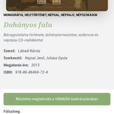
MONOGRÁFIA
,
HELYTÖRTÉNET
,
NÉPDAL
,
NÉPRAJZ
,
NÉPSZOKÁSOK
Dohányos falu
Bácsgyulafalva története, dohánytermesztése, szókincse és
népdalai CD-melléklettel
Szerző:
Lábadi Károly
Szerkesztő:
Hajnal Jenő,
Juhász Gyula
Megjelenés éve:
2013
ISBN:
978-86-86469-72-4
Részletes megtekintés a VAMADIA kiadványtárában
Fülszöveg