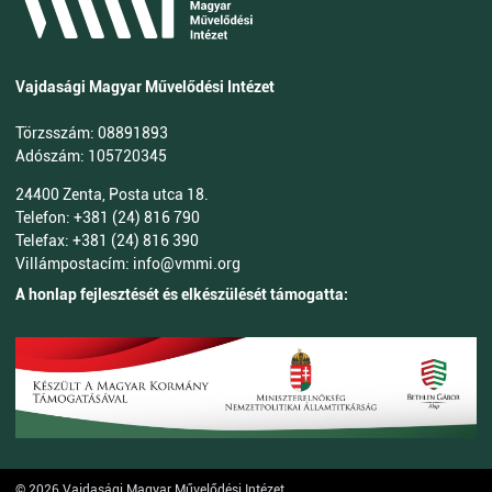
Vajdasági Magyar Művelődési Intézet
Törzsszám: 08891893
Adószám: 105720345
24400 Zenta, Posta utca 18.
Telefon: +381 (24) 816 790
Telefax: +381 (24) 816 390
Villámpostacím: info@vmmi.org
A honlap fejlesztését és elkészülését támogatta:
© 2026 Vajdasági Magyar Művelődési Intézet