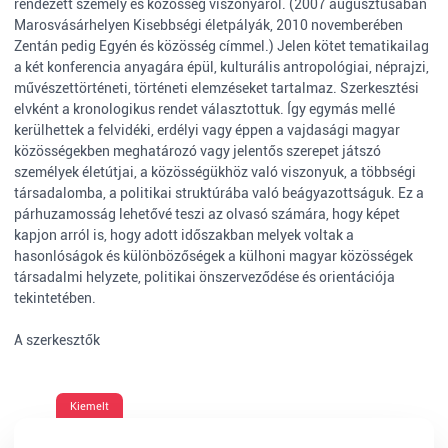
rendezett személy és közösség viszonyáról. (2007 augusztusában
Marosvásárhelyen Kisebbségi életpályák, 2010 novemberében
Zentán pedig Egyén és közösség címmel.) Jelen kötet tematikailag
a két konferencia anyagára épül, kulturális antropológiai, néprajzi,
művészettörténeti, történeti elemzéseket tartalmaz. Szerkesztési
elvként a kronologikus rendet választottuk. Így egymás mellé
kerülhettek a felvidéki, erdélyi vagy éppen a vajdasági magyar
közösségekben meghatározó vagy jelentős szerepet játszó
személyek életútjai, a közösségükhöz való viszonyuk, a többségi
társadalomba, a politikai struktúrába való beágyazottságuk. Ez a
párhuzamosság lehetővé teszi az olvasó számára, hogy képet
kapjon arról is, hogy adott időszakban melyek voltak a
hasonlóságok és különbözőségek a külhoni magyar közösségek
társadalmi helyzete, politikai önszerveződése és orientációja
tekintetében.
A szerkesztők
Kiemelt