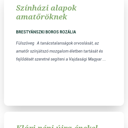
Színházi alapok
amatőröknek
BRESTYÁNSZKI BOROS ROZÁLIA
Fülszöveg A tanácstalanságok orvoslását, az
amatőr színjátszó mozgalom életben tartását és
fejlődését szeretné segíteni a Vajdasági Magyar ...
Klári néni újra énekel