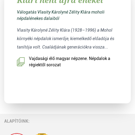
Válogatás Vlasity Károlyné Zélity Klára moholi
népdalénekes dalaiból
Vlasity Károlyné Zélity Klára (1928–1996) a Mohol
környéki népdalok ismerője, kiemelkedő előadója és
tanítója volt. Családjának generációkra vissza...
Vajdasági élő magyar népzene. Népdalok a
régiektől sorozat
ALAPÍTÓINK: