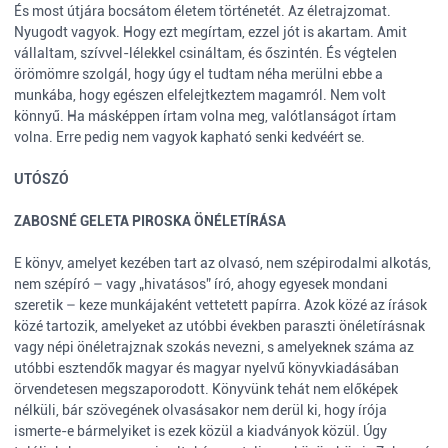
És most útjára bocsátom életem történetét. Az életrajzomat.
Nyugodt vagyok. Hogy ezt megírtam, ezzel jót is akartam. Amit
vállaltam, szívvel-lélekkel csináltam, és őszintén. És végtelen
örömömre szolgál, hogy úgy el tudtam néha merülni ebbe a
munkába, hogy egészen elfelejtkeztem magamról. Nem volt
könnyű. Ha másképpen írtam volna meg, valótlanságot írtam
volna. Erre pedig nem vagyok kapható senki kedvéért se.
UTÓSZÓ
ZABOSNÉ GELETA PIROSKA ÖNÉLETÍRÁSA
E könyv, amelyet kezében tart az olvasó, nem szépirodalmi alkotás,
nem szépíró – vagy „hivatásos” író, ahogy egyesek mondani
szeretik – keze munkájaként vettetett papírra. Azok közé az írások
közé tartozik, amelyeket az utóbbi években paraszti önéletírásnak
vagy népi önéletrajznak szokás nevezni, s amelyeknek száma az
utóbbi esztendők magyar és magyar nyelvű könyvkiadásában
örvendetesen megszaporodott. Könyvünk tehát nem előképek
nélküli, bár szövegének olvasásakor nem derül ki, hogy írója
ismerte-e bármelyiket is ezek közül a kiadványok közül. Úgy