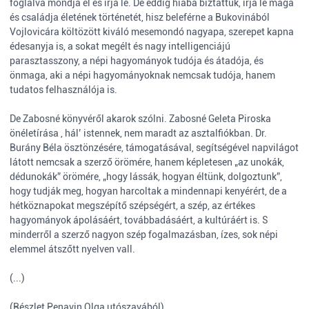
foglalva mondja el és írja le. De eddig hiába biztattuk, írja le maga
és családja életének történetét, hisz beleférne a Bukovinából
Vojlovicára költözött kiváló mesemondó nagyapa, szerepet kapna
édesanyja is, a sokat megélt és nagy intelligenciájú
parasztasszony, a népi hagyományok tudója és átadója, és
önmaga, aki a népi hagyományoknak nemcsak tudója, hanem
tudatos felhasználója is.
De Zabosné könyvéről akarok szólni. Zabosné Geleta Piroska
önéletírása , hál’ istennek, nem maradt az asztalfiókban. Dr.
Burány Béla ösztönzésére, támogatásával, segítségével napvilágot
látott nemcsak a szerző örömére, hanem képletesen „az unokák,
dédunokák” örömére, „hogy lássák, hogyan éltünk, dolgoztunk”,
hogy tudják meg, hogyan harcoltak a mindennapi kenyérért, de a
hétköznapokat megszépítő szépségért, a szép, az értékes
hagyományok ápolásáért, továbbadásáért, a kultúráért is. S
minderről a szerző nagyon szép fogalmazásban, ízes, sok népi
elemmel átszőtt nyelven vall.
(...)
(Részlet Penavin Olga utószavából)