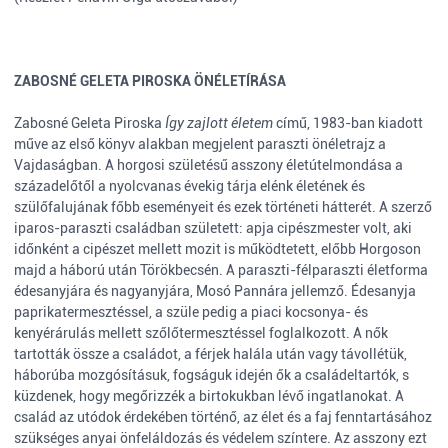
ZABOSNÉ GELETA PIROSKA ÖNÉLETÍRÁSA
Zabosné Geleta Piroska
Így zajlott életem
című, 1983-ban kiadott
műve az első könyv alakban megjelent paraszti önéletrajz a
Vajdaságban. A horgosi születésű asszony életútelmondása a
századelőtől a nyolcvanas évekig tárja elénk életének és
szülőfalujának főbb eseményeit és ezek történeti hátterét. A szerző
iparos-paraszti családban született: apja cipészmester volt, aki
időnként a cipészet mellett mozit is működtetett, előbb Horgoson
majd a háború után Törökbecsén. A paraszti-félparaszti életforma
édesanyjára és nagyanyjára, Mosó Pannára jellemző. Édesanyja
paprikatermesztéssel, a szüle pedig a piaci kocsonya- és
kenyérárulás mellett szőlőtermesztéssel foglalkozott. A nők
tartották össze a családot, a férjek halála után vagy távollétük,
háborúba mozgósításuk, fogságuk idején ők a családeltartók, s
küzdenek, hogy megőrizzék a birtokukban lévő ingatlanokat. A
család az utódok érdekében történő, az élet és a faj fenntartásához
szükséges anyai önfeláldozás és védelem színtere. Az asszony ezt