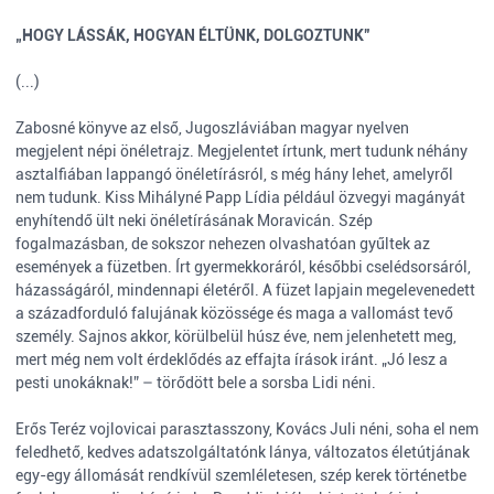
„HOGY LÁSSÁK, HOGYAN ÉLTÜNK, DOLGOZTUNK”
(...)
Zabosné könyve az első, Jugoszláviában magyar nyelven
megjelent népi önéletrajz. Megjelentet írtunk, mert tudunk néhány
asztalfiában lappangó önéletírásról, s még hány lehet, amelyről
nem tudunk. Kiss Mihályné Papp Lídia például özvegyi magányát
enyhítendő ült neki önéletírásának Moravicán. Szép
fogalmazásban, de sokszor nehezen olvashatóan gyűltek az
események a füzetben. Írt gyermekkoráról, későbbi cselédsorsáról,
házasságáról, mindennapi életéről. A füzet lapjain megelevenedett
a századforduló falujának közössége és maga a vallomást tevő
személy. Sajnos akkor, körülbelül húsz éve, nem jelenhetett meg,
mert még nem volt érdeklődés az effajta írások iránt. „Jó lesz a
pesti unokáknak!” – törődött bele a sorsba Lidi néni.
Erős Teréz vojlovicai parasztasszony, Kovács Juli néni, soha el nem
feledhető, kedves adatszolgáltatónk lánya, változatos életútjának
egy-egy állomását rendkívül szemléletesen, szép kerek történetbe