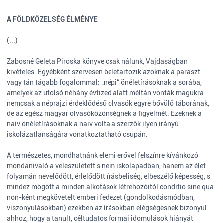
A FÖLDKÖZELSÉG ÉLMÉNYE
(...)
Zabosné Geleta Piroska könyve csak nálunk, Vajdaságban
kivételes. Egyébként szervesen beletartozik azoknak a paraszt
vagy tán tágabb fogalommal: „népi“ önéletírásoknak a sorába,
amelyek az utolsó néhány évtized alatt méltán vonták magukra
nemcsak a néprajzi érdeklődésű olvasók egyre bővülő táborának,
de az egész magyar olvasóközönségnek a figyelmét. Ezeknek a
naiv önéletírásoknak a naiv volta a szerzők ilyen irányú
iskolázatlanságára vonatkoztatható csupán.
A természetes, mondhatnánk elemi erővel felszínre kívánkozó
mondanivaló a veleszületett s nem iskolapadban, hanem az élet
folyamán nevelődött, érlelődött írásbeliség, elbeszélő képesség, s
mindez mögött a minden alkotások létrehozóitól conditio sine qua
non-ként megkövetelt emberi fedezet (gondolkodásmódban,
viszonyulásokban) ezekben az írásokban elégségesnek bizonyul
ahhoz, hogy a tanult, céltudatos formai idomulások hiányát