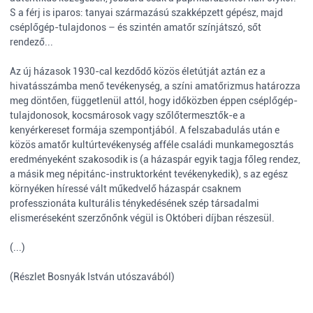
S a férj is iparos: tanyai származású szakképzett gépész, majd
cséplőgép-tulajdonos – és szintén amatőr színjátszó, sőt
rendező...
Az új házasok 1930-cal kezdődő közös életútját aztán ez a
hivatásszámba menő tevékenység, a színi amatőrizmus határozza
meg döntően, függetlenül attól, hogy időközben éppen cséplőgép-
tulajdonosok, kocsmárosok vagy szőlőtermesztők-e a
kenyérkereset formája szempontjából. A felszabadulás után e
közös amatőr kultúrtevékenység afféle családi munkamegosztás
eredményeként szakosodik is (a házaspár egyik tagja főleg rendez,
a másik meg népitánc-instruktorként tevékenykedik), s az egész
környéken híressé vált műkedvelő házaspár csaknem
professzionáta kulturális ténykedésének szép társadalmi
elismeréseként szerzőnőnk végül is Októberi díjban részesül.
(...)
(Részlet Bosnyák István utószavából)