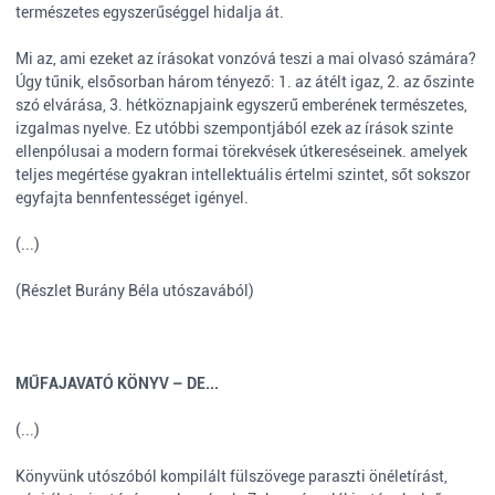
természetes egyszerűséggel hidalja át.
Mi az, ami ezeket az írásokat vonzóvá teszi a mai olvasó számára?
Úgy tűnik, elsősorban három tényező: 1. az átélt igaz, 2. az őszinte
szó elvárása, 3. hétköznapjaink egyszerű emberének természetes,
izgalmas nyelve. Ez utóbbi szempontjából ezek az írások szinte
ellenpólusai a modern formai törekvések útkereséseinek. amelyek
teljes megértése gyakran intellektuális értelmi szintet, sőt sokszor
egyfajta bennfentességet igényel.
(...)
(Részlet Burány Béla utószavából)
MŰFAJAVATÓ KÖNYV – DE...
(...)
Könyvünk utószóból kompilált fülszövege paraszti önéletírást,