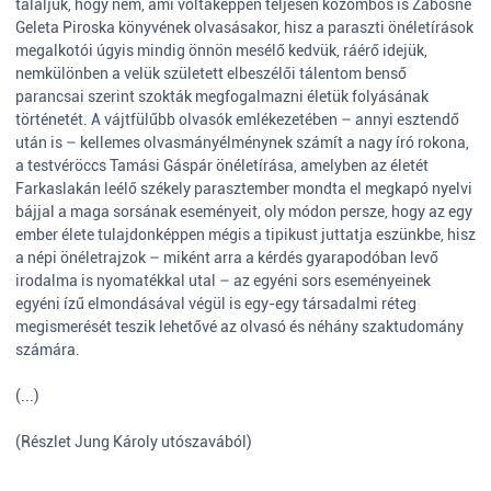
találjuk, hogy nem, ami voltaképpen teljesen közömbös is Zabosné
Geleta Piroska könyvének olvasásakor, hisz a paraszti önéletírások
megalkotói úgyis mindig önnön mesélő kedvük, ráérő idejük,
nemkülönben a velük született elbeszélői tálentom benső
parancsai szerint szokták megfogalmazni életük folyásának
történetét. A vájtfülűbb olvasók emlékezetében – annyi esztendő
után is – kellemes olvasmányélménynek számít a nagy író rokona,
a testvéröccs Tamási Gáspár önéletírása, amelyben az életét
Farkaslakán leélő székely parasztember mondta el megkapó nyelvi
bájjal a maga sorsának eseményeit, oly módon persze, hogy az egy
ember élete tulajdonképpen mégis a tipikust juttatja eszünkbe, hisz
a népi önéletrajzok – miként arra a kérdés gyarapodóban levő
irodalma is nyomatékkal utal – az egyéni sors eseményeinek
egyéni ízű elmondásával végül is egy-egy társadalmi réteg
megismerését teszik lehetővé az olvasó és néhány szaktudomány
számára.
(...)
(Részlet Jung Károly utószavából)