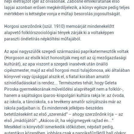
népi életrajzot ígér az olvasónak. Zabosné emlékiratának első
lapjai azonban erősen megkérdőjelezik, a könyv egésze pedig teljes
mértékben is kétségbe vonja e műfaji besorolás jogosultságát.
Horgosi szerzőnőnk (szül. 1910) memoárját mindenekelőtt
alapvető folklórszociológiai tények zárják ki a voltaképpen
paraszti önéletírás népköltési műfajából.
Az apai nagyszülők szegedi származású paprikatermesztők voltak
(Horgoson az elsők közt honosítják meg ezt az új mezőgazdasági
kultúrát), az apa viszont a szegedi inasévek után önálló
cipészmester, majd az első horgosi mozi tulajdonosa, aki általában
könyvvel vagy újsággal alszik el, s fiatal korában amatőr
színielőadásokat is rendez... Természetes tehát, hogy Geleta
Piroska gyermekkorának művelődési alaprétegét nem a folklór-,
hanem a sajátságos iparos-kispolgári kultúra rakja le: az óvoda,
az iskola, a tánciskola, s a tevékeny amatőr színjátszás már az
iskola padjaiban is. És mindennek jelképes-beszédes
betetőzéseként az első „szerenád” – ahogy szerzőnőnk írja – az
első „imádójától”: „Akácos út, ha végigmegyek rajtad én...”
Mesékkel is könyvből ismerkedik időközben, népdalt pedig,
autentikus közegében, jobbára csak a paprikafűzőktől hall olykor.