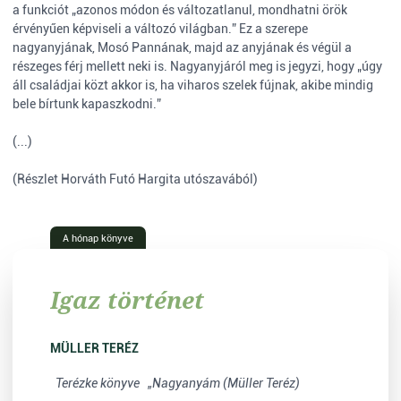
a funkciót „azonos módon és változatlanul, mondhatni örök
érvényűen képviseli a változó világban.” Ez a szerepe
nagyanyjának, Mosó Pannának, majd az anyjának és végül a
részeges férj mellett neki is. Nagyanyjáról meg is jegyzi, hogy „úgy
áll családjai közt akkor is, ha viharos szelek fújnak, akibe mindig
bele bírtunk kapaszkodni.”
(...)
(Részlet Horváth Futó Hargita utószavából)
A hónap könyve
Igaz történet
MÜLLER TERÉZ
Terézke könyve „Nagyanyám (Müller Teréz)