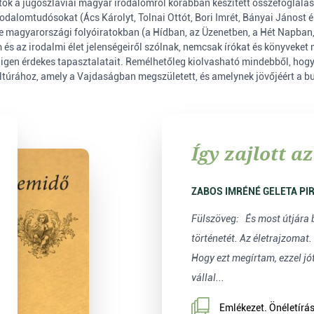
atók a jugoszláviai magyar irodalomról korábban készített összefoglalása
irodalomtudósokat (Ács Károlyt, Tolnai Ottót, Bori Imrét, Bányai Jánost
ve magyarországi folyóiratokban (a Hídban, az Üzenetben, a Hét Napban, 
 és az irodalmi élet jelenségeiről szólnak, nemcsak írókat és könyveket
m igen érdekes tapasztalatait. Remélhetőleg kiolvasható mindebből, hog
ltúrához, amely a Vajdaságban megszületett, és amelynek jövőjéért a bud
Így zajlott a
ZABOS IMRÉNÉ GELETA PI
Fülszöveg: És most útjára bocsátom életem
történetét. Az életrajzomat
Hogy ezt megírtam, ezzel jó
vállal...
Emlékezet. Önéletírás,