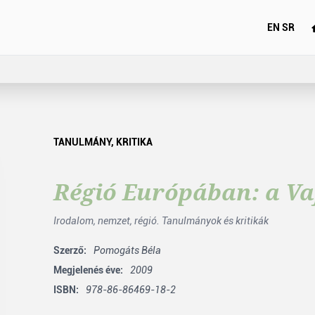
EN
SR
TANULMÁNY
,
KRITIKA
Régió Európában: a V
Irodalom, nemzet, régió. Tanulmányok és kritikák
Szerző:
Pomogáts Béla
Megjelenés éve:
2009
ISBN:
978-86-86469-18-2