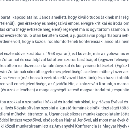
s baráti kapcsolataim: János amellett, hogy kiváló tudós (akinek már ré
elenül), igen érzékeny és melegszívű ember, elvégre kritikai és irodal
lódás című (négy évtizede megjelent) regényét ma is úgy tartom számon, 
az évezredforduló után kerültem közel, a jugoszláviai polgárháború ne
 érdeme volt, hogy a közös irodalomtörténeti konferenciák láncolata ne
két esztendővel korábban: 1968 nyarán), ezt követte, már a nyolcvanas 
 Zoltánnal és családjával kötöttem szoros barátságot (egyszer felesé
n közöltem rendszeresen tanulmányokat és könyvismertetéseket. (Egész kö
vári Zoltánnak sikerült egyetemes jelentőségű szellemi műhelyt szervezn
iss Ferenc (már hosszú évek óta eltávozott közülünk) és a hazai katoli
n volt ennek jelentősége, az újvidéki Híd, a kolozsvári Korunk, a maro
ött (és azok ellenében) a maga egységét kereső magyar irodalmi „respubl
tba azokkal a szabadkai írókkal és irodalmárokkal, így Hózsa Évával és
z Illyés Közalapítvány szerbiai alkuratóriumának elnöki tisztségét töltö
zellemi műhelyt létrehoznia. Ugyancsak sikeres munkakapcsolataim jöttek
ési Intézet vezetőivel, elsősorban Hajnal Jenővel, aki most már évek ót
ki közeli munkatársam lett az Anyanyelvi Konferencia (a Magyar Nyelv