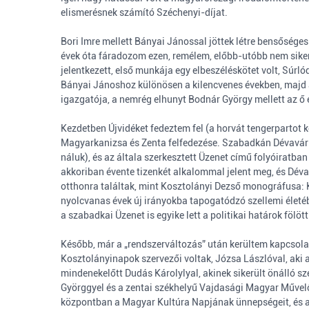
elismerésnek számító Széchenyi-díjat.
Bori Imre mellett Bányai Jánossal jöttek létre bensősége
évek óta fáradozom ezen, remélem, előbb-utóbb nem sikert
jelentkezett, első munkája egy elbeszéléskötet volt, Súr
Bányai Jánoshoz különösen a kilencvenes években, majd 
igazgatója, a nemrég elhunyt Bodnár György mellett az ő
Kezdetben Újvidéket fedeztem fel (a horvát tengerpartot 
Magyarkanizsa és Zenta felfedezése. Szabadkán Dévavári
náluk), és az általa szerkesztett Üzenet című folyóiratba
akkoriban évente tizenkét alkalommal jelent meg, és Déva
otthonra találtak, mint Kosztolányi Dezső monográfusa: K
nyolcvanas évek új irányokba tapogatódzó szellemi életébe
a szabadkai Üzenet is egyike lett a politikai határok föl
Később, már a „rendszerváltozás” után kerültem kapcsola
Kosztolányinapok szervezői voltak, Józsa Lászlóval, aki a
mindenekelőtt Dudás Károlylyal, akinek sikerült önálló s
Györggyel és a zentai székhelyű Vajdasági Magyar Művelőd
központban a Magyar Kultúra Napjának ünnepségeit, és a