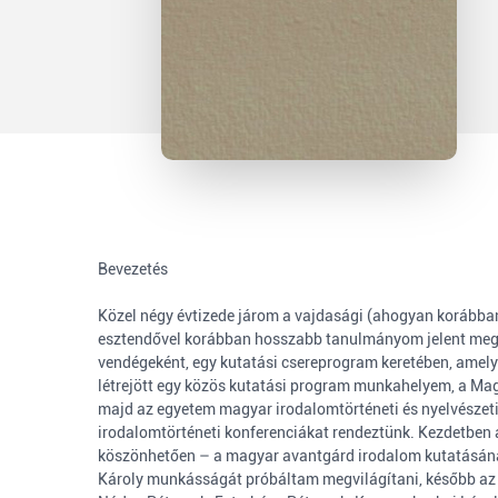
Bevezetés
Közel négy évtizede járom a vajdasági (ahogyan korábban
esztendővel korábban hosszabb tanulmányom jelent meg a 
vendégeként, egy kutatási csereprogram keretében, amely
létrejött egy közös kutatási program munkahelyem, a Ma
majd az egyetem magyar irodalomtörténeti és nyelvészet
irodalomtörténeti konferenciákat rendeztünk. Kezdetben 
köszönhetően – a magyar avantgárd irodalom kutatásána
Károly munkásságát próbáltam megvilágítani, később az 