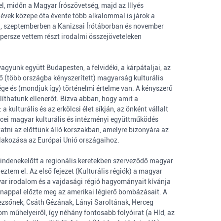
el, midőn a Magyar Írószövetség, majd az Illyés
 évek közepe óta évente több alkalommal is járok a
n, szeptemberben a Kanizsai Írótáborban és november
ersze vettem részt irodalmi összejöveteleken
agyunk együtt Budapesten, a felvidéki, a kárpátaljai, az
lő (több országba kényszerített) magyarság kulturális
e és (mondjuk így) történelmi értelme van. A kényszerű
líthatunk ellenerőt. Bízva abban, hogy amit a
kulturális és az erkölcsi élet síkján, az önként vállalt
encei magyar kulturális és intézményi együttműködés
atni az előttünk álló korszakban, amelyre bizonyára az
tlakozása az Európai Unió országaihoz.
mindenekelőtt a regionális keretekben szerveződő magyar
ztem el. Az első fejezet (Kulturális régiók) a magyar
yar irodalom és a vajdasági régió hagyományait kívánja
 nappal előzte meg az amerikai légierő bombázásait. A
Dezsőnek, Csáth Gézának, Lányi Saroltának, Herceg
m műhelyeiről, így néhány fontosabb folyóirat (a Híd, az