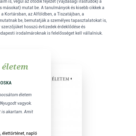
im is, végül az ötödik fejezet (Vajdasági írástudók) a
 és másokat) mutat be. A tanulmányok és kisebb cikkek a
a Kortársban, az Alföldben, a Tiszatájban, a
 mutatnak be, bemutatják a személyes tapasztalatokat is,
y szerzőjüket hosszú évtizedek érdeklődése és
apesti irodalmároknak is felelősséget kell vállalniuk.
z életem
ROSKA
. Nyugodt vagyok.
t is akartam. Amit
 élettörténet, napló