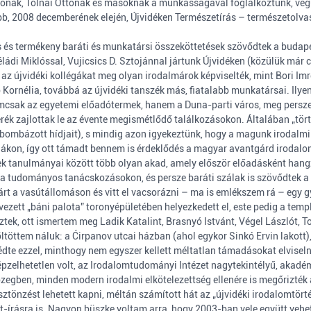
ónak, Tolnai Ottónak és másoknak a munkásságával foglalkoztunk, végül
tóbb, 2008 decemberének elején, Újvidéken Természetírás – természetolv
és termékeny baráti és munkatársi összeköttetések szövődtek a budapest
ládi Miklóssal, Vujicsics D. Sztojánnal jártunk Újvidéken (közülük már
, az újvidéki kollégákat meg olyan irodalmárok képviselték, mint Bori Im
 Kornélia, továbbá az újvidéki tanszék más, fiatalabb munkatársai. Ilye
 nemcsak az egyetemi előadótermek, hanem a Duna-parti város, meg persz
rék zajlottak le az évente megismétlődő találkozásokon. Általában „tört
ebombázott hídjait), s mindig azon igyekeztünk, hogy a magunk irodalmi 
kon, így ott támadt bennem is érdeklődés a magyar avantgárd irodalom 
 tanulmányai között több olyan akad, amely először előadásként hangzo
 tudományos tanácskozásokon, és persze baráti szálak is szövődtek a 
várt a vasútállomáson és vitt el vacsorázni – ma is emlékszem rá – egy 
zett „báni palota” toronyépületében helyezkedett el, este pedig a temp
ztek, ott ismertem meg Ladik Katalint, Brasnyó Istvánt, Végel Lászlót, T
töltöttem náluk: a Ćirpanov utcai házban (ahol egykor Sinkó Ervin lakot
édte ezzel, minthogy nem egyszer kellett méltatlan támadásokat elvisel
zelhetetlen volt, az Irodalomtudományi Intézet nagytekintélyű, akadém
közegben, minden modern irodalmi elkötelezettség ellenére is megőrizt
ösztönzést lehetett kapni, méltán számított hát az „újvidéki irodalomtö
et-írásra is. Nagyon büszke voltam arra, hogy 2003-ban vele együtt v