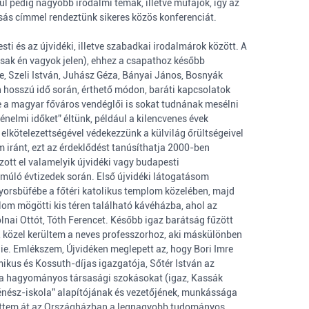
 pedig nagyobb irodalmi témák, illetve műfajok, így az
asás címmel rendeztünk sikeres közös konferenciát.
i és az újvidéki, illetve szabadkai irodalmárok között. A
 csak én vagyok jelen), ehhez a csapathoz később
re, Szeli István, Juhász Géza, Bányai János, Bosnyák
n hosszú idő során, érthető módon, baráti kapcsolatok
e a magyar főváros vendéglői is sokat tudnának mesélni
énelmi időket” éltünk, például a kilencvenes évek
elkötelezettségével védekezzünk a külvilág őrültségeivel
iránt, ezt az érdeklődést tanúsíthatja 2000-ben
tt el valamelyik újvidéki vagy budapesti
múló évtizedek során. Első újvidéki látogatásom
gyorsbüfébe a főtéri katolikus templom közelében, majd
lom mögötti kis téren található kávéházba, ahol az
olnai Ottót, Tóth Ferencet. Később igaz barátság fűzött
t), közel kerültem a neves professzorhoz, aki máskülönben
nie. Emlékszem, Újvidéken meglepett az, hogy Bori Imre
ikus és Kossuth-díjas igazgatója, Sőtér István az
ék a hagyományos társasági szokásokat (igaz, Kassák
rténész-iskola” alapítójának és vezetőjének, munkássága
ehettem át az Országházban a legnagyobb tudományos