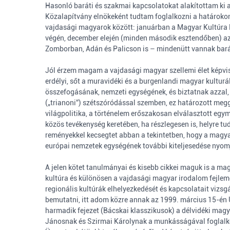
Hasonló baráti és szakmai kapcsolatokat alakítottam ki a 
Közalapítvány elnökeként tudtam foglalkozni a határokon 
vajdasági magyarok között: januárban a Magyar Kultúra 
végén, december elején (minden második esztendőben) az
Zomborban, Adán és Palicson is – mindenütt vannak bar
Jól érzem magam a vajdasági magyar szellemi élet képvisel
erdélyi, sőt a muravidéki és a burgenlandi magyar kulturá
összefogásának, nemzeti egységének, és biztatnak azzal,
(„trianoni”) szétszóródással szemben, ez határozott megg
világpolitika, a történelem erőszakosan elválasztott egymá
közös tevékenység keretében, ha részlegesen is, helyre t
reményekkel kecsegtet abban a tekintetben, hogy a magyar
európai nemzetek egységének további kiteljesedése nyomja
A jelen kötet tanulmányai és kisebb cikkei maguk is a m
kultúra és különösen a vajdasági magyar irodalom fejlemén
regionális kultúrák elhelyezkedését és kapcsolatait vizs
bemutatni, itt adom közre annak az 1999. március 15-én 
harmadik fejezet (Bácskai klasszikusok) a délvidéki mag
Jánosnak és Szirmai Károlynak a munkásságával foglalkozi