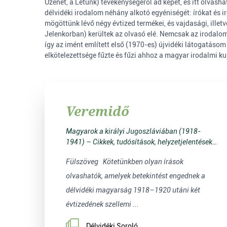
Üzenet, a Létünk) tevékenységéről ad képet, és itt olvash
délvidéki irodalom néhány alkotó egyéniségét: írókat és 
mögöttünk lévő négy évtized termékei, és vajdasági, illet
Jelenkorban) kerültek az olvasó elé. Nemcsak az irodalom
így az imént említett első (1970-es) újvidéki látogatáso
elkötelezettsége fűzte és fűzi ahhoz a magyar irodalmi ku
Veremidő
Magyarok a királyi Jugoszláviában (1918-
1941) – Cikkek, tudósítások, helyzetjelentések a
kisebbségi életről
Fülszöveg Kötetünkben olyan írások
olvashatók, amelyek betekintést engednek a
délvidéki magyarság 1918–1920 utáni két
évtizedének szellemi ...
Délvidéki Soroló