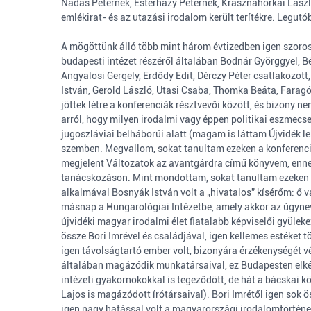
Nádas Péternek, Esterházy Péternek, Krasznahorkai Lászl
emlékirat- és az utazási irodalom került terítékre. Legu
A mögöttünk álló több mint három évtizedben igen szoros 
budapesti intézet részéről általában Bodnár Györggyel, Bé
Angyalosi Gergely, Erdődy Edit, Dérczy Péter csatlakozott
István, Gerold László, Utasi Csaba, Thomka Beáta, Faragó
jöttek létre a konferenciák résztvevői között, és bizony
arról, hogy milyen irodalmi vagy éppen politikai eszmecse
jugoszláviai belháborúi alatt (magam is láttam Újvidék l
szemben. Megvallom, sokat tanultam ezeken a konferenciá
megjelent Változatok az avantgárdra című könyvem, ennek
tanácskozáson. Mint mondottam, sokat tanultam ezeken a
alkalmával Bosnyák István volt a „hivatalos” kísérőm: ő 
másnap a Hungarológiai Intézetbe, amely akkor az úgyneve
újvidéki magyar irodalmi élet fiatalabb képviselői gyüleke
össze Bori Imrével és családjával, igen kellemes estéket 
igen távolságtartó ember volt, bizonyára érzékenységét v
általában magázódik munkatársaival, ez Budapesten elkép
intézeti gyakornokokkal is tegeződött, de hát a bácskai 
Lajos is magázódott írótársaival). Bori Imrétől igen sok 
igen nagy hatással volt a magyarországi irodalomtörtén