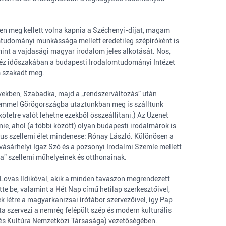
gen meg kellett volna kapnia a Széchenyi-díjat, magam
omtudományi munkássága mellett eredetileg szépíróként is
mint a vajdasági magyar irodalom jeles alkotását. Nos,
héz időszakában a budapesti Irodalomtudományi Intézet
m szakadt meg.
években, Szabadka, majd a „rendszerváltozás” után
gemmel Görögországba utaztunkban meg is szálltunk
tetre valót lehetne ezekből összeállítani.) Az Üzenet
ie, ahol (a többi között) olyan budapesti irodalmárok is
kus szellemi élet mindenese: Rónay László. Különösen a
svásárhelyi Igaz Szó és a pozsonyi Irodalmi Szemle mellett
ica” szellemi műhelyeinek és otthonainak.
 Lovas Ildikóval, akik a minden tavaszon megrendezett
tte be, valamint a Hét Nap című hetilap szerkesztőivel,
 létre a magyarkanizsai írótábor szervezőivel, így Pap
a szervezi a nemrég felépült szép és modern kulturális
 és Kultúra Nemzetközi Társasága) vezetőségében.