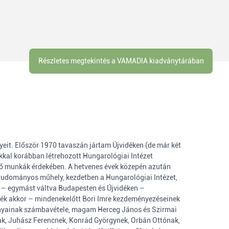
Részletes megtekintés a VAMADIA kiadványtárában
eit. Először 1970 tavaszán jártam Újvidéken (de már két
kkal korábban létrehozott Hungarológiai Intézet
ndő munkák érdekében. A hetvenes évek közepén azután
tudományos műhely, kezdetben a Hungarológiai Intézet,
 – egymást váltva Budapesten és Újvidéken –
idék akkor – mindenekelőtt Bori Imre kezdeményezéseinek
ányainak számbavétele, magam Herceg János és Szirmai
ak, Juhász Ferencnek, Konrád Györgynek, Orbán Ottónak,