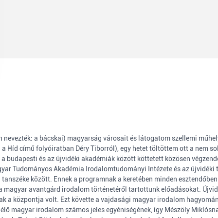
 nevezték: a bácskai) magyarság városait és látogatom szellemi műhely
Híd című folyóiratban Déry Tiborról), egy hetet töltöttem ott a nem so
 a budapesti és az újvidéki akadémiák között köttetett közösen végze
gyar Tudományos Akadémia Irodalomtudományi Intézete és az újvidéki 
i tanszéke között. Ennek a programnak a keretében minden esztendőben
a magyar avantgárd irodalom történetéről tartottunk előadásokat. Újv
k a központja volt. Ezt követte a vajdasági magyar irodalom hagyom
élő magyar irodalom számos jeles egyéniségének, így Mészöly Miklósn