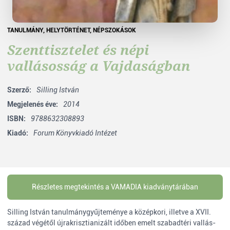
TANULMÁNY
,
HELYTÖRTÉNET
,
NÉPSZOKÁSOK
Szenttisztelet és népi
vallásosság a Vajdaságban
Szerző:
Silling István
Megjelenés éve:
2014
ISBN:
9788632308893
Kiadó:
Forum Könyvkiadó Intézet
Részletes megtekintés a VAMADIA kiadványtárában
Silling István tanulmánygyűjteménye a középkori, illetve a XVII.
század végétől újrakrisztianizált időben emelt szabadtéri vallás-