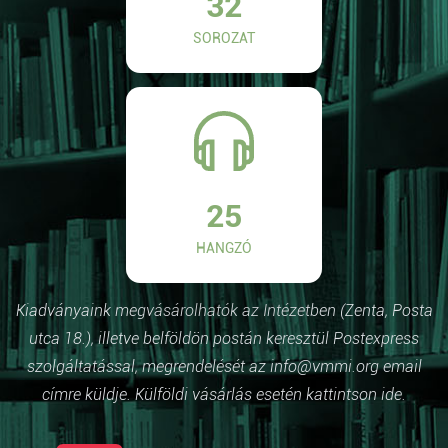
32
SOROZAT
25
HANGZÓ
Kiadványaink megvásárolhatók az Intézetben (Zenta, Posta
utca 18.), illetve belföldön postán keresztül Postexpress
szolgáltatással, megrendelését az info@vmmi.org email
címre küldje. Külföldi vásárlás esetén kattintson ide.