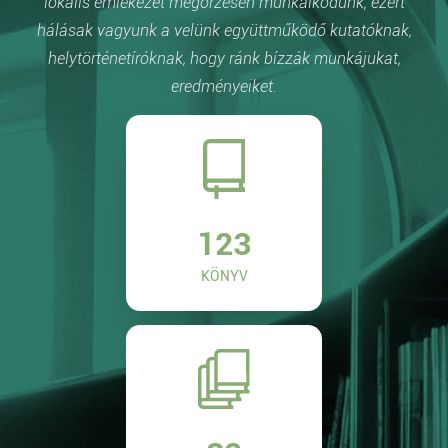
lokális emlékezet megőrzésén munkálkodunk, ezért
hálásak vagyunk a velünk együttműködő kutatóknak,
helytörténetíróknak, hogy ránk bízzák munkájukat,
eredményeiket.
123
KÖNYV