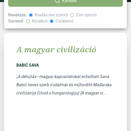
Keresés
Rendezés:
Kiadás éve szerint
Cím szerint
Sorrend:
Növekvő
Csökkenő
Kiválasztott címke:
Történelem
Vissza
A magyar civilizáció
BABIĆ SAVA
„A délszláv–magyar kapcsolatokat erősítheti Sava
Babić neves szerb irodalmár és műfordító Mađarska
civilizacija (Uvod u hungarologiju) [A magyar ci...