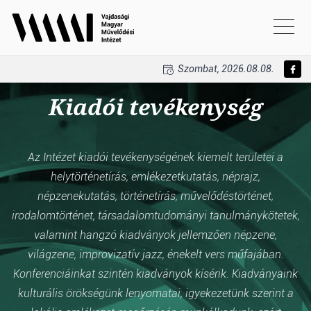
Szombat, 2026.08.08.
Kiadói tevékenység
Az Intézet kiadói tevékenységének kiemelt területei a
helytörténetírás, emlékezetkutatás, néprajz,
népzenekutatás, történetírás, művelődéstörténet,
irodalomtörténet, társadalomtudományi tanulmánykötetek,
valamint hangzó kiadványok jellemzően népzene,
világzene, improvizatív jazz, énekelt vers műfajában.
Konferenciáinkat szintén kiadványok kísérik. Kiadványaink
kulturális örökségünk lenyomatai, igyekezetünk szerint a