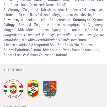
Általános Iskola (felkészítő: Nemes Ildikó).
A Simonyi Zsigmond Kárpát-medencei helyesírási versenyen
minden diák és felkészítő tanár könyvjutalmat és oklevelet kapott.
A versenyen szakmai előadás keretében
Kormányos Katona
Gyöngyi
Simonyi Zsigmond-érmes pedagógus, a Vajdasági
Magyar Művelődési Intézet igazgatója tartott előadást
A
hungarikumok, nemzeti és helyi kulturális értékek szerepe az
oktatásban, a lokális identitástudat erősítésében
címmel.
A képen a vajdasági csapatból Báló Bordás Gizella, Boldizsár
Balázs, Palatinus Renáta, Tóth Lakatos Péter, Posztós Amanada,
Bohata Luca és Bohata Zsuzsanna látható.
ALAPÍTÓINK: