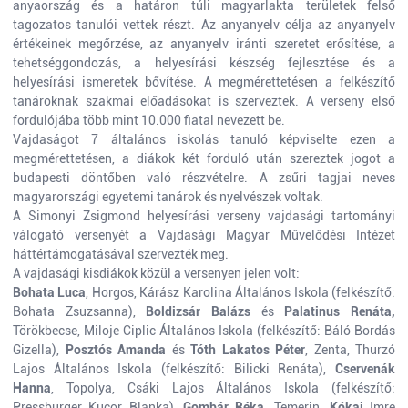
anyaország és a határon túli magyarlakta területek felső
tagozatos tanulói vettek részt. Az anyanyelv célja az anyanyelv
értékeinek megőrzése, az anyanyelv iránti szeretet erősítése, a
tehetséggondozás, a helyesírási készség fejlesztése és a
helyesírási ismeretek bővítése. A megmérettetésen a felkészítő
tanároknak szakmai előadásokat is szerveztek. A verseny első
fordulójába több mint 10.000 fiatal nevezett be.
Vajdaságot 7 általános iskolás tanuló képviselte ezen a
megmérettetésen, a diákok két forduló után szereztek jogot a
budapesti döntőben való részvételre. A zsűri tagjai neves
magyarországi egyetemi tanárok és nyelvészek voltak.
A Simonyi Zsigmond helyesírási verseny vajdasági tartományi
válogató versenyét a Vajdasági Magyar Művelődési Intézet
háttértámogatásával szervezték meg.
A vajdasági kisdiákok közül a versenyen jelen volt:
Bohata Luca
, Horgos, Kárász Karolina Általános Iskola (felkészítő:
Bohata Zsuzsanna),
Boldizsár Balázs
és
Palatinus Renáta,
Törökbecse, Miloje Ciplic Általános Iskola (felkészítő: Báló Bordás
Gizella),
Posztós Amanda
és
Tóth Lakatos Péter
, Zenta, Thurzó
Lajos Általános Iskola (felkészítő: Bilicki Renáta),
Cservenák
Hanna
, Topolya, Csáki Lajos Általános Iskola (felkészítő:
Pressburger Kucor Blanka),
Gombár Réka,
Temerin,
Kókai
Imre