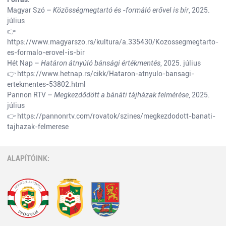
Magyar Szó –
Közösségmegtartó és -formáló erővel is bír
, 2025.
július
👉
https://www.magyarszo.rs/kultura/a.335430/Kozossegmegtarto-
es-formalo-erovel-is-bir
Hét Nap –
Határon átnyúló bánsági értékmentés
, 2025. július
👉
https://www.hetnap.rs/cikk/Hataron-atnyulo-bansagi-
ertekmentes-53802.html
Pannon RTV –
Megkezdődött a bánáti tájházak felmérése
, 2025.
július
👉
https://pannonrtv.com/rovatok/szines/megkezdodott-banati-
tajhazak-felmerese
ALAPÍTÓINK: