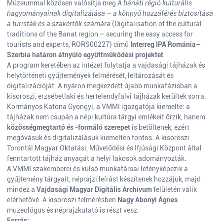
Múzeummal közösen valósítja meg
A bánáti régió kulturális
hagyományainak digitalizálása – a könnyű hozzáférés biztosítása
a turisták és a szakértők számára
(Digitalisation of the cultural
traditions of the Banat region – securing the easy access for
tourists and experts, RORS00227) című
Interreg IPA Románia–
Szerbia határon átnyúló együttműködési projektet
.
A program keretében az intézet folytatja a vajdasági tájházak és
helytörténeti gyűjtemények felmérését, leltározását és
digitalizációját. A nyáron megkezdett újabb munkafázisban a
kisoroszi, erzsébetlaki és hertelendyfalvi tájházak kerültek sorra.
Kormányos Katona Gyöngyi, a VMMI igazgatója kiemelte: a
tájházak nem csupán a népi kultúra tárgyi emlékeit őrzik, hanem
közösségmegtartó és -formáló szerepet
is betöltenek, ezért
megóvásuk és digitalizálásuk kiemelten fontos. A kisoroszi
Torontál Magyar Oktatási, Művelődési és Ifjúsági Központ által
fenntartott tájház anyagát a helyi lakosok adományozták.
A VMMI szakemberei és külső munkatársai lefényképezik a
gyűjtemény tárgyait, néprajzi leírást készítenek hozzájuk, majd
mindez a
Vajdasági Magyar Digitális Archívum
felületén válik
elérhetővé. A kisoroszi felmérésben
Nagy Abonyi Ágnes
muzeológus és néprajzkutató is részt vesz.
Forrás: