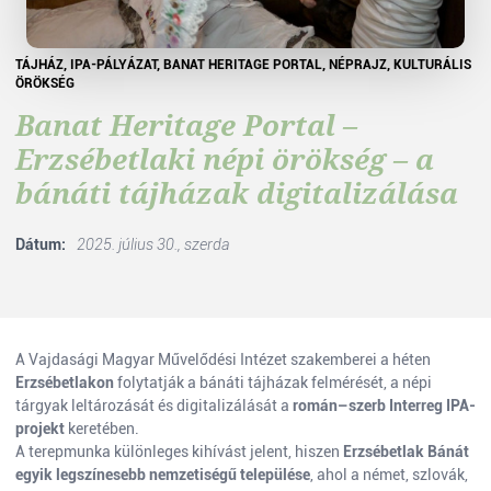
TÁJHÁZ, IPA-PÁLYÁZAT, BANAT HERITAGE PORTAL, NÉPRAJZ, KULTURÁLIS
ÖRÖKSÉG
Banat Heritage Portal –
Erzsébetlaki népi örökség – a
bánáti tájházak digitalizálása
Dátum:
2025. július 30., szerda
A Vajdasági Magyar Művelődési Intézet szakemberei a héten
Erzsébetlakon
folytatják a bánáti tájházak felmérését, a népi
tárgyak leltározását és digitalizálását a
román–szerb Interreg IPA-
projekt
keretében.
A terepmunka különleges kihívást jelent, hiszen
Erzsébetlak Bánát
egyik legszínesebb nemzetiségű települése
, ahol a német, szlovák,