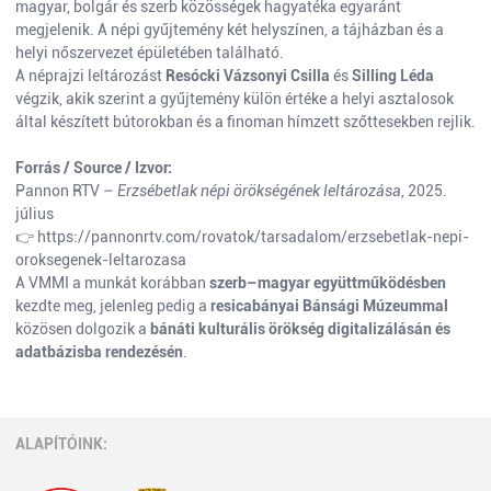
magyar, bolgár és szerb közösségek hagyatéka egyaránt
megjelenik. A népi gyűjtemény két helyszínen, a tájházban és a
helyi nőszervezet épületében található.
A néprajzi leltározást
Resócki Vázsonyi Csilla
és
Silling Léda
végzik, akik szerint a gyűjtemény külön értéke a helyi asztalosok
által készített bútorokban és a finoman hímzett szőttesekben rejlik.
Forrás / Source / Izvor:
Pannon RTV –
Erzsébetlak népi örökségének leltározása
, 2025.
július
👉
https://pannonrtv.com/rovatok/tarsadalom/erzsebetlak-nepi-
oroksegenek-leltarozasa
A VMMI a munkát korábban
szerb–magyar együttműködésben
kezdte meg, jelenleg pedig a
resicabányai Bánsági Múzeummal
közösen dolgozik a
bánáti kulturális örökség digitalizálásán és
adatbázisba rendezésén
.
ALAPÍTÓINK: