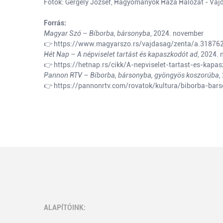
Fotók: Gergely József, Hagyományok Háza Hálózat - Vaj
Forrás:
Magyar Szó
–
Bíborba, bársonyba
, 2024. november
👉
https://www.magyarszo.rs/vajdasag/zenta/a.31876
Hét Nap
–
A népviselet tartást és kapaszkodót ad
, 2024.
👉
https://hetnap.rs/cikk/A-nepviselet-tartast-es-kap
Pannon RTV
–
Bíborba, bársonyba, gyöngyös koszorúba
,
👉 https://pannonrtv.com/rovatok/kultura/biborba-ba
ALAPÍTÓINK: