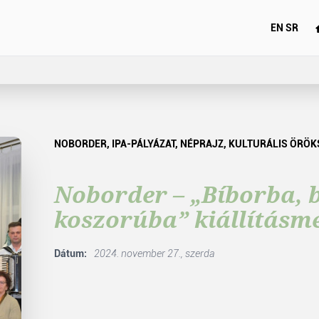
EN
SR
NOBORDER, IPA-PÁLYÁZAT, NÉPRAJZ, KULTURÁLIS ÖRÖK
Noborder – „Bíborba, 
koszorúba” kiállításm
Dátum:
2024. november 27., szerda