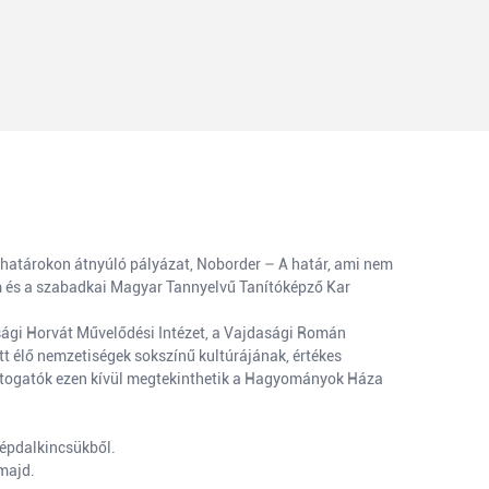
határokon átnyúló pályázat, Noborder – A határ, ami nem
um és a szabadkai Magyar Tannyelvű Tanítóképző Kar
sági Horvát Művelődési Intézet, a Vajdasági Román
tt élő nemzetiségek sokszínű kultúrájának, értékes
 látogatók ezen kívül megtekinthetik a Hagyományok Háza
népdalkincsükből.
majd.