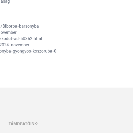
daság
2/Biborba-barsonyba
 november
aszkodot-ad-50362.html
 2024. november
rsonyba-gyongyos-koszoruba-0
TÁMOGATÓINK: