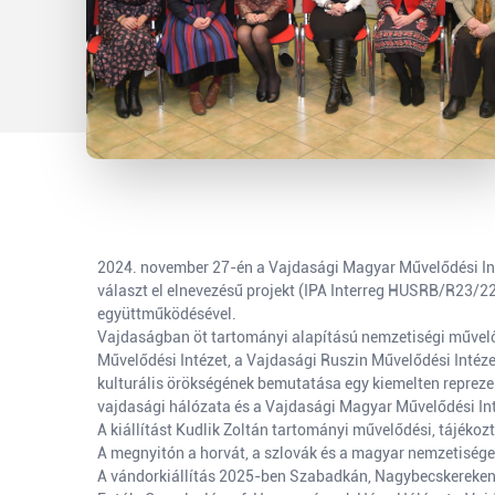
2024. november 27-én a Vajdasági Magyar Művelődési Int
választ el elnevezésű projekt (IPA Interreg HUSRB/R23/2
együttműködésével.
Vajdaságban öt tartományi alapítású nemzetiségi művelő
Művelődési Intézet, a Vajdasági Ruszin Művelődési Intézet
kulturális örökségének bemutatása egy kiemelten reprezen
vajdasági hálózata és a Vajdasági Magyar Művelődési In
A kiállítást Kudlik Zoltán tartományi művelődési, tájékozt
A megnyitón a horvát, a szlovák és a magyar nemzetiségek
A vándorkiállítás 2025-ben Szabadkán, Nagybecskereken 