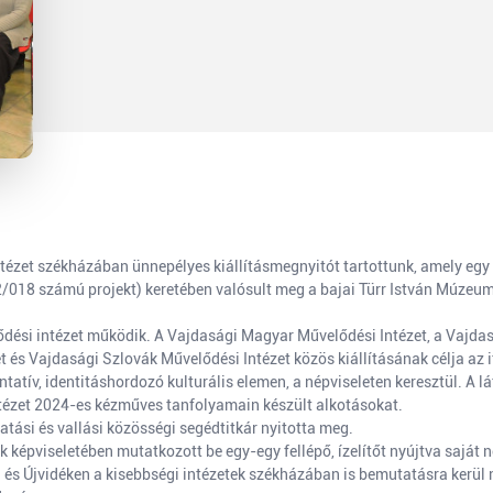
ézet székházában ünnepélyes kiállításmegnyitót tartottunk, amely egy 
2/018 számú projekt) keretében valósult meg a bajai Türr István Múze
dési intézet működik. A Vajdasági Magyar Művelődési Intézet, a Vajda
 és Vajdasági Szlovák Művelődési Intézet közös kiállításának célja az i
tatív, identitáshordozó kulturális elemen, a népviseleten keresztül. A
tézet 2024-es kézműves tanfolyamain készült alkotásokat.
atási és vallási közösségi segédtitkár nyitotta meg.
 képviseletében mutatkozott be egy-egy fellépő, ízelítőt nyújtva saját 
és Újvidéken a kisebbségi intézetek székházában is bemutatásra kerül 