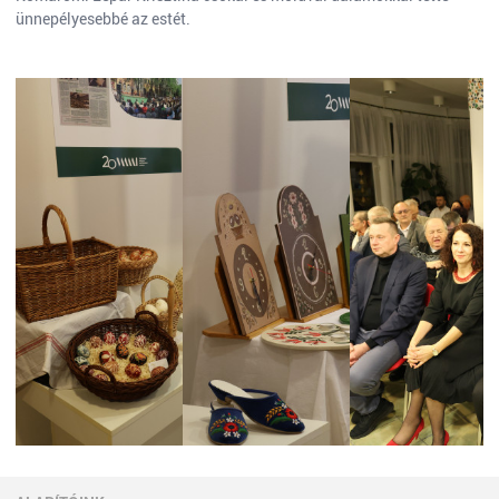
ünnepélyesebbé az estét.