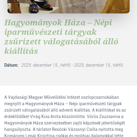
Hagyományok Háza – Népi
iparművészeti tárgyak
zsűrizett válogatásából álló
kiállítás
Dátum:
2025. december 15., hétfő - 2025. december 15., hétfő
A Vajdasági Magyar Művelődési Intézet oszlopcsarnokában
megnyílt a Hagyományok Háza – Népi iparművészeti tárgyak
zsűrizett válogatásából álló adventi kiállítás. A kiállítókat és az
érdeklődőket Virág Kiss Anita köszöntötte. Vörös Zsuzsanna a
Hagyományok Háza szervezésében zajló képzések jelentőségét
hangsúlyozta. A tárlatot Resócki Vázsonyi Csilla nyitotta meg.
Komáromi Lepár Krisztina csókai és moldvai dalamokkal tette