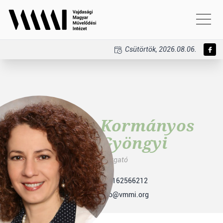
Csütörtök, 2026.08.06.
Kormányos
Gyöngyi
igazgató
+38162566212
info@vmmi.org