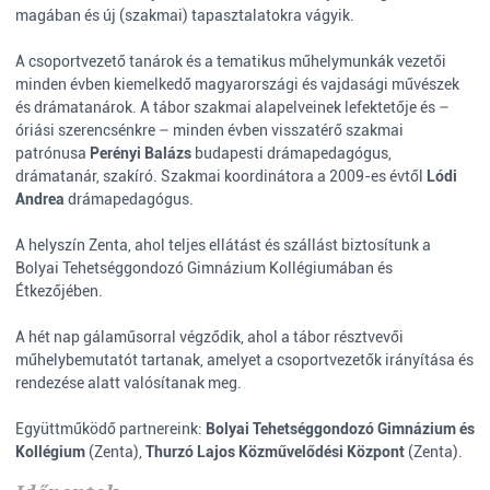
magában és új (szakmai) tapasztalatokra vágyik.
A csoportvezető tanárok és a tematikus műhelymunkák vezetői
minden évben kiemelkedő magyarországi és vajdasági művészek
és drámatanárok. A tábor szakmai alapelveinek lefektetője és –
óriási szerencsénkre – minden évben visszatérő szakmai
patrónusa
Perényi Balázs
budapesti drámapedagógus,
drámatanár, szakíró. Szakmai koordinátora a 2009-es évtől
Lódi
Andrea
drámapedagógus.
A helyszín Zenta, ahol teljes ellátást és szállást biztosítunk a
Bolyai Tehetséggondozó Gimnázium Kollégiumában és
Étkezőjében.
A hét nap gálaműsorral végződik, ahol a tábor résztvevői
műhelybemutatót tartanak, amelyet a csoportvezetők irányítása és
rendezése alatt valósítanak meg.
Együttműködő partnereink:
Bolyai Tehetséggondozó Gimnázium és
Kollégium
(Zenta),
Thurzó Lajos Közművelődési Központ
(Zenta).