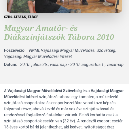
SZÍNJÁTSZÁS
,
TÁBOR
Magyar Amatőr- és
Diákszínjátszók Tábora 2010
Főszervező:
VMMI,
Vajdasági Magyar Művelődési Szövetség,
Vajdasági Magyar Művelődési Intézet
Dátum:
2010. július 25., vasárnap - 2010. augusztus 1., vasárnap
A
Vajdasági Magyar Művelődési Szövetség
és a
Vajdasági Magyar
Művelődési Intézet
színjátszó tábora egy komplex, a műkedvelő
színjátszó csoportokra és csoportvezetőkre vonatkozó képzési
folyamat része, ahová kezdő és már sok éve színjátszással és
rendezéssel foglalkozó fiatalokat várunk. Felső korhatár csak a
színjátszó csoportok esetén van (32 év). A rendezői csoport esetén
18 éves kortól bárki jelentkezhet, aki kedvet, nyitottságot érez