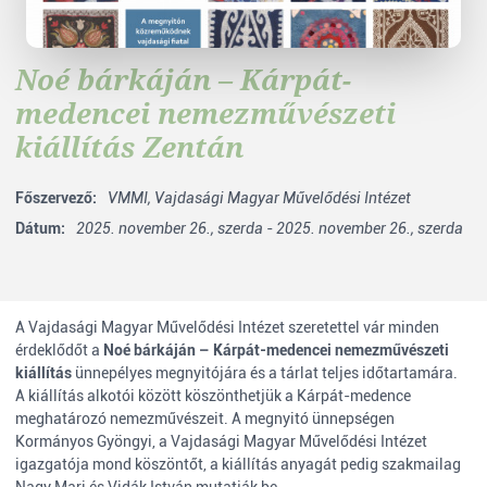
Noé bárkáján – Kárpát-
medencei nemezművészeti
kiállítás Zentán
Főszervező:
VMMI,
Vajdasági Magyar Művelődési Intézet
Dátum:
2025. november 26., szerda - 2025. november 26., szerda
A Vajdasági Magyar Művelődési Intézet szeretettel vár minden
érdeklődőt a
Noé bárkáján – Kárpát-medencei nemezművészeti
kiállítás
ünnepélyes megnyitójára és a tárlat teljes időtartamára.
A kiállítás alkotói között köszönthetjük a Kárpát-medence
meghatározó nemezművészeit. A megnyitó ünnepségen
Kormányos Gyöngyi, a Vajdasági Magyar Művelődési Intézet
igazgatója mond köszöntőt, a kiállítás anyagát pedig szakmailag