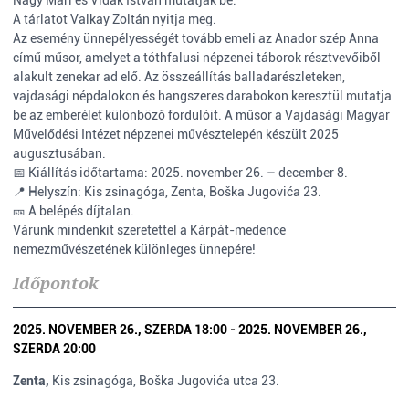
Nagy Mari és Vidák István mutatják be.
A tárlatot Valkay Zoltán nyitja meg.
Az esemény ünnepélyességét tovább emeli az Anador szép Anna
című műsor, amelyet a tóthfalusi népzenei táborok résztvevőiből
alakult zenekar ad elő. Az összeállítás balladarészleteken,
vajdasági népdalokon és hangszeres darabokon keresztül mutatja
be az emberélet különböző fordulóit. A műsor a Vajdasági Magyar
Művelődési Intézet népzenei művésztelepén készült 2025
augusztusában.
📅 Kiállítás időtartama: 2025. november 26. – december 8.
📍 Helyszín: Kis zsinagóga, Zenta, Boška Jugovića 23.
🎫 A belépés díjtalan.
Várunk mindenkit szeretettel a Kárpát-medence
nemezművészetének különleges ünnepére!
Időpontok
2025. NOVEMBER 26., SZERDA 18:00 - 2025. NOVEMBER 26.,
SZERDA 20:00
Zenta,
Kis zsinagóga, Boška Jugovića utca 23.