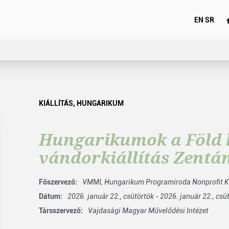
EN
SR
KIÁLLÍTÁS
,
HUNGARIKUM
Hungarikumok a Föld 
vándorkiállítás Zentá
Főszervező:
VMMI,
Hungarikum Programiroda Nonprofit Kf
Dátum:
2026. január 22., csütörtök - 2026. január 22., csü
Társszervező:
Vajdasági Magyar Művelődési Intézet