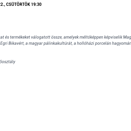
22., CSÜTÖRTÖK 19:30
yakat és termékeket válogatott össze, amelyek méltóképpen képviselik Ma
 Egri Bikavért, a magyar pálinkakultúrát, a hollóházi porcelán hagyomán
őosztály