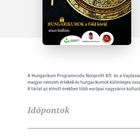
A Hungarikum Programiroda Nonprofit Kft. és a Vajdasá
magyar nemzeti értékek és hungarikumok különleges össz
A tárlat az elmúlt években több európai nagyváros kulturál
Időpontok