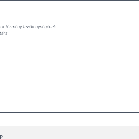
ési intézmény tevékenységének
társ
AP