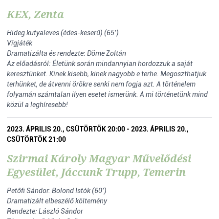
KEX, Zenta
Hideg kutyaleves (édes-keserű) (65’)
Vígjáték
Dramatizálta és rendezte: Döme Zoltán
Az előadásról: Életünk során mindannyian hordozzuk a saját
keresztünket. Kinek kisebb, kinek nagyobb e terhe. Megoszthatjuk
terhünket, de átvenni örökre senki nem fogja azt. A történelem
folyamán számtalan ilyen esetet ismerünk. A mi történetünk mind
közül a leghíresebb!
2023. ÁPRILIS 20., CSÜTÖRTÖK 20:00 - 2023. ÁPRILIS 20.,
CSÜTÖRTÖK 21:00
Szirmai Károly Magyar Művelődési
Egyesület, Jáccunk Trupp, Temerin
Petőfi Sándor: Bolond Istók (60’)
Dramatizált elbeszélő költemény
Rendezte: László Sándor