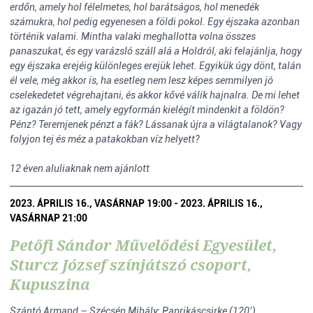
erdőn, amely hol félelmetes, hol barátságos, hol menedék
számukra, hol pedig egyenesen a földi pokol. Egy éjszaka azonban
történik valami. Mintha valaki meghallotta volna összes
panaszukat, és egy varázsló száll alá a Holdról, aki felajánlja, hogy
egy éjszaka erejéig különleges erejük lehet. Egyikük úgy dönt, talán
él vele, még akkor is, ha esetleg nem lesz képes semmilyen jó
cselekedetet végrehajtani, és akkor kővé válik hajnalra. De mi lehet
az igazán jó tett, amely egyformán kielégít mindenkit a földön?
Pénz? Teremjenek pénzt a fák? Lássanak újra a világtalanok? Vagy
folyjon tej és méz a patakokban víz helyett?
12 éven aluliaknak nem ajánlott
2023. ÁPRILIS 16., VASÁRNAP 19:00 - 2023. ÁPRILIS 16.,
VASÁRNAP 21:00
Petőfi Sándor Művelődési Egyesület,
Sturcz József színjátszó csoport,
Kupuszina
Szántó Armand – Szécsén Mihály: Paprikáscsirke (120’)