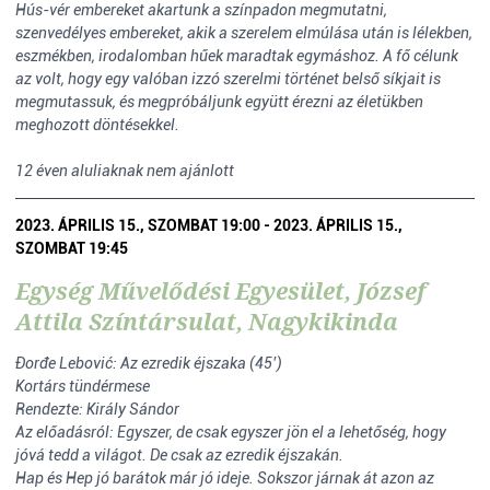
Hús-vér embereket akartunk a színpadon megmutatni,
szenvedélyes embereket, akik a szerelem elmúlása után is lélekben,
eszmékben, irodalomban hűek maradtak egymáshoz. A fő célunk
az volt, hogy egy valóban izzó szerelmi történet belső síkjait is
megmutassuk, és megpróbáljunk együtt érezni az életükben
meghozott döntésekkel.
12 éven aluliaknak nem ajánlott
2023. ÁPRILIS 15., SZOMBAT 19:00 - 2023. ÁPRILIS 15.,
SZOMBAT 19:45
Egység Művelődési Egyesület, József
Attila Színtársulat, Nagykikinda
Đorđe Lebović: Az ezredik éjszaka (45’)
Kortárs tündérmese
Rendezte: Király Sándor
Az előadásról: Egyszer, de csak egyszer jön el a lehetőség, hogy
jóvá tedd a világot. De csak az ezredik éjszakán.
Hap és Hep jó barátok már jó ideje. Sokszor járnak át azon az