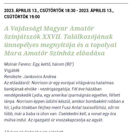
2023. ÁPRILIS 13., CSÜTÖRTÖK 18:30 - 2023. ÁPRILIS 13.,
CSÜTÖRTÖK 19:00
A Vajdasági Magyar Amatőr
Színjátszók XXVII. Találkozójának
ünnepélyes megnyitója és a topolyai
Mara Amatőr Színház előadása
Molnár Ferenc: Egy, kettő, három (80’)
Vígjáték
Rendezte: Jankovics Andrea
Az előadásról: Norrison úr egy európai világváros hatalmas
bankjának elnöke - vezérigazgatója. Fél éve házában
vendégeskedik Lydia, egy amerikai iparmágnás egyetlen, féltett
lánya. Norrison éppen üdülni készül, amikor bombaként robban a
hír, Lydia titokban férjhez ment Fusz Antal taxisofőrhöz, sőt mi
több, már a baba is úton van. Cselekedni kell, a vonat egy óra
múlva indul. Az igazgató úr visszakapcsolja az agyát.