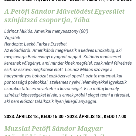
A Petőfi Sándor Művelődési Egyesület
színjátszó csoportja, Tóba
Lőrincz Miklós: Amerikai menyasszony (60’)
Vígjáték
Rendezte: Lackó Farkas Erzsébet
Az előadásról: Amerikából megérkezik a kedves unokahúg, aki
megzavarja Badacsonyi nyugodt napjait. Különös módszerrel
keresnek vőlegényt, ami mindenkinek megfelel, csak némi félreértés
esik az esküvő megkötése előtt. Lőrincz Miklós szövege a
hagyományos bohózat eszközeivel operál, szinte matematikai
pontosságú poénokkal, szellemes nyelvi leleményekkel igyekszik
szórakoztatni és nevettetni a közönséget. Ez a műfaj komoly
színészi képességeket kíván, s ennek próbál eleget tenni a társulat,
aki nem először találkozik ilyen jellegű anyaggal.
2023. ÁPRILIS 18., KEDD 15:30 - 2023. ÁPRILIS 18., KEDD 17:00
Muzslai Petőfi Sándor Magyar