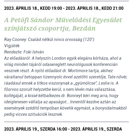
2023. ÁPRILIS 18., KEDD 19:00 - 2023. ÁPRILIS 18., KEDD 21:00
A Petőfi Sándor Művelődési Egyesület
színjátszó csoportja, Bezdán
Ray Cooney: Család nélkül nincs orvosság (120’)
Vígjáték
Rendezte: Foki István
Az előadásról: A helyszín London egyik elegáns kórháza, ahol a
világ minden tájáról odasereglett neurológusok konferencián
vesznek részt. A nyitó előadást dr. Mortimore tartja, akihez
váratlanul betoppan tizennyolc évvel azelőtti szeretője, Tate nővér,
ráadásul ennek a titkos viszonynak a „gyümölcse”, Leslie is. A
főorvos szorult helyzetbe kerül, s nem lévén más választása,
kollégáját, a kissé kétbalkezes dr. Bonneyt kéri meg arra, hogy
ideiglenesen vállalja az apaságot… Innentől kezdve aztán az
események szédítő tempóban követik egymást, a bonyodalmakból
pedig vicces szituációk lesznek.
2023. ÁPRILIS 19., SZERDA 16:00 - 2023. ÁPRILIS 19., SZERDA