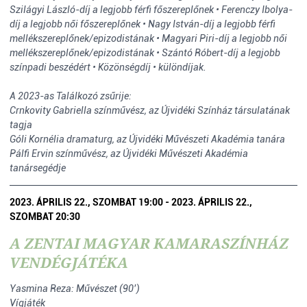
Szilágyi László-díj a legjobb férfi főszereplőnek • Ferenczy Ibolya-
díj a legjobb női főszereplőnek • Nagy István-díj a legjobb férfi
mellékszereplőnek/epizodistának • Magyari Piri-díj a legjobb női
mellékszereplőnek/epizodistának • Szántó Róbert-díj a legjobb
színpadi beszédért • Közönségdíj • különdíjak.
A 2023-as Találkozó zsűrije:
Crnkovity Gabriella színművész, az Újvidéki Színház társulatának
tagja
Góli Kornélia dramaturg, az Újvidéki Művészeti Akadémia tanára
Pálfi Ervin színművész, az Újvidéki Művészeti Akadémia
tanársegédje
2023. ÁPRILIS 22., SZOMBAT 19:00 - 2023. ÁPRILIS 22.,
SZOMBAT 20:30
A ZENTAI MAGYAR KAMARASZÍNHÁZ
VENDÉGJÁTÉKA
Yasmina Reza: Művészet (90’)
Vígjáték