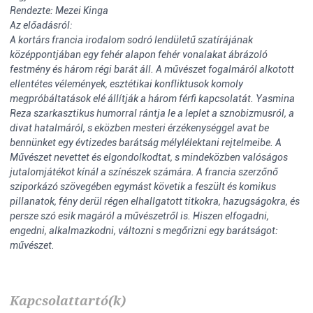
Rendezte: Mezei Kinga
Az előadásról:
A kortárs francia irodalom sodró lendületű szatírájának
középpontjában egy fehér alapon fehér vonalakat ábrázoló
festmény és három régi barát áll. A művészet fogalmáról alkotott
ellentétes vélemények, esztétikai konfliktusok komoly
megpróbáltatások elé állítják a három férfi kapcsolatát. Yasmina
Reza szarkasztikus humorral rántja le a leplet a sznobizmusról, a
divat hatalmáról, s eközben mesteri érzékenységgel avat be
bennünket egy évtizedes barátság mélylélektani rejtelmeibe. A
Művészet nevettet és elgondolkodtat, s mindeközben valóságos
jutalomjátékot kínál a színészek számára. A francia szerzőnő
sziporkázó szövegében egymást követik a feszült és komikus
pillanatok, fény derül régen elhallgatott titkokra, hazugságokra, és
persze szó esik magáról a művészetről is. Hiszen elfogadni,
engedni, alkalmazkodni, változni s megőrizni egy barátságot:
művészet.
Kapcsolattartó(k)