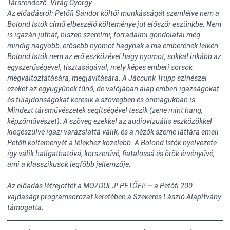
Társrendező: Virág György
Az előadásról: Petőfi Sándor költői munkásságát szemlélve nem a
Bolond Istók című elbeszélő költeménye jut először eszünkbe. Nem
is igazán juthat, hiszen szerelmi, forradalmi gondolatai még
mindig nagyobb, erősebb nyomot hagynak a ma emberének lelkén.
Bolond Istók nem az erő eszközével hagy nyomot, sokkal inkább az
egyszerűségével, tisztaságával, mely képes emberi sorsok
megváltoztatására, megjavítására. A Jáccunk Trupp színészei
ezeket az együgyűnek tűnő, de valójában alap emberi igazságokat
és tulajdonságokat keresik a szövegben és önmagukban is.
Mindezt társművészetek segítségével teszik (zene mint hang,
képzőművészet). A szöveg ezekkel az audiovizuális eszközökkel
kiegészülve igazi varázslattá válik, és a nézők szeme láttára emeli
Petőfi költeményét a lélekhez közelebb. A Bolond Istók nyelvezete
így válik hallgathatóvá, korszerűvé, fiatalossá és örök érvényűvé,
ami a klasszikusok legfőbb jellemzője.
Az előadás létrejöttét a MOZDULJ! PETŐFI! – a Petőfi 200
vajdasági programsorozat keretében a Szekeres László Alapítvány
támogatta.