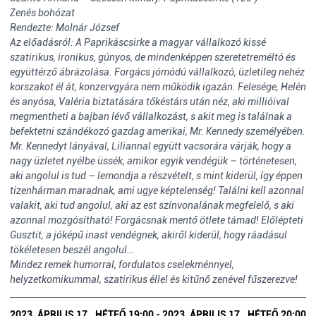
Zenés bohózat
Rendezte: Molnár József
Az előadásról: A Paprikáscsirke a magyar vállalkozó kissé
szatirikus, ironikus, gúnyos, de mindenképpen szeretetreméltó és
együttérző ábrázolása. Forgács jómódú vállalkozó, üzletileg nehéz
korszakot él át, konzervgyára nem működik igazán. Felesége, Helén
és anyósa, Valéria biztatására tőkéstárs után néz, aki millióival
megmentheti a bajban lévő vállalkozást, s akit meg is találnak a
befektetni szándékozó gazdag amerikai, Mr. Kennedy személyében.
Mr. Kennedyt lányával, Liliannal együtt vacsorára várják, hogy a
nagy üzletet nyélbe üssék, amikor egyik vendégük – történetesen,
aki angolul is tud – lemondja a részvételt, s mint kiderül, így éppen
tizenhárman maradnak, ami ugye képtelenség! Találni kell azonnal
valakit, aki tud angolul, aki az est színvonalának megfelelő, s aki
azonnal mozgósítható! Forgácsnak mentő ötlete támad! Előlépteti
Gusztit, a jóképű inast vendégnek, akiről kiderül, hogy ráadásul
tökéletesen beszél angolul…
Mindez remek humorral, fordulatos cselekménnyel,
helyzetkomikummal, szatirikus éllel és kitűnő zenével fűszerezve!
2023. ÁPRILIS 17., HÉTFŐ 19:00 - 2023. ÁPRILIS 17., HÉTFŐ 20:00