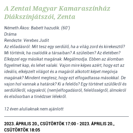
A Zentai Magyar Kamaraszínház
Diákszínjátszói, Zenta
Németh Ákos: Babett hazudik. (60’)
Dráma
Rendezte: Verebes Judit
Az előadásról: Mit tesz egy serdülő, ha a világ zord és kirekesztő?
Mi történik, ha csalódik a társaiban? A szüleiben? Az életében?
Elképzel egy másikat magának. Megálmodja. Ebben az álomban
figyelmet kap, és lehet valaki. Vajon mire képes azért, hogy ezt az
ideális, elképzelt világot és a magáról alkotott képet megóvja
magának? Mindent megtesz, hogy ezt elfogadtassa másokkal. De
vajon hol vannak a határok? Ki a felelős? Egy történet szülőkről és
serdülőkről, vágyakról, (nem)elfogadásról, felelősségről, álmokról
és elsősorban a tinédzser lélekről.
12 éven aluliaknak nem ajánlott
2023. ÁPRILIS 20., CSÜTÖRTÖK 17:00 - 2023. ÁPRILIS 20.,
CSÜTÖRTÖK 18:05