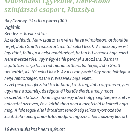
Művelődési Egyesület, Hébe-hóba
színjátszó csoport, Muzslya
Ray Cooney: Páratlan páros (90’)
Vígjáték
Rendezte: Kósa Zoltán
Az előadásról: Mary izgatottan várja haza wimbledoni otthonába
férjét, John Smith taxisofőrt, aki túl sokat késik. Az asszony ezért
úgy dönt, felhívja a helyi rendőrséget, hátha hitvesének baja esett.
Nem messze tőle, úgy négy és fél percnyi autózásra, Barbara
izgatottan várja haza richmondi otthonába férjét, John Smith
taxisofőrt, aki túl sokat késik. Az asszony ezért úgy dönt, felhívja a
helyi rendőrséget, hátha hitvesének baja esett...
Ezzel pedig megkezdődik a kalamajka. A férj, John ugyanis egy és
ugyanaz a személy, és régóta éli kettős életét, amely most
összedőlni látszik; John ugyanis egy idős hölgy segítségére sietve
balesetet szenved, és a kórházban nem a megfelelő lakcímét adja
meg. A feleségek által értesített rendőrség lelkes nyomozásba
kezd, John pedig ámokfutó módjára ingázik a két asszony között.
16 éven aluliaknak nem ajánlott