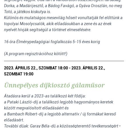
Dorka, a Madárijesztő, a Bádog Favágó, a Gyáva Oroszlán, no meg
Totó, a játékos kiskutya is.
Különös és mulatságos mesevilág hőseit vonultatják fel előttünk a
topolyai Mosolycsalók, akik előadásukban a zene és az ének
nyelvét hívják segítségül a történet elmesélésére.
16 óra Élménypedagógiai foglalkozás 5-15 éves korig
(A program regisztrációhoz kötött!)
2023. ÁPRILIS 22., SZOMBAT 18:00 - 2023. ÁPRILIS 22.,
SZOMBAT 19:00
Ünnepélyes díjkiosztó gálaműsor
Átadásra kerül a 2023-as találkozó két fődíja:
a Pataki László-díj a találkozó legjobb hagyományos keretek
között megvalósított előadásáért és
a Bambach Róbert-díj a legjobb alternatív / új formákat kereső
előadásért.
További díjak: Garay Béla-díj a közösségteremtő tevékenységért •