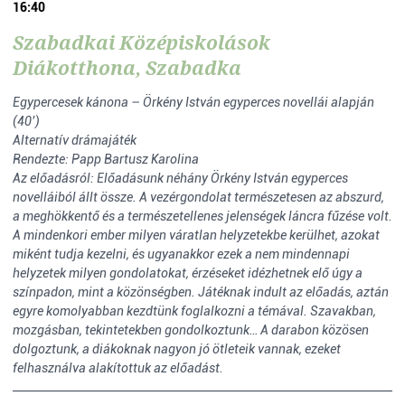
16:40
Szabadkai Középiskolások
Diákotthona, Szabadka
Egypercesek kánona – Örkény István egyperces novellái alapján
(40’)
Alternatív drámajáték
Rendezte: Papp Bartusz Karolina
Az előadásról: Előadásunk néhány Örkény István egyperces
novelláiból állt össze. A vezérgondolat természetesen az abszurd,
a meghökkentő és a természetellenes jelenségek láncra fűzése volt.
A mindenkori ember milyen váratlan helyzetekbe kerülhet, azokat
miként tudja kezelni, és ugyanakkor ezek a nem mindennapi
helyzetek milyen gondolatokat, érzéseket idézhetnek elő úgy a
színpadon, mint a közönségben. Játéknak indult az előadás, aztán
egyre komolyabban kezdtünk foglalkozni a témával. Szavakban,
mozgásban, tekintetekben gondolkoztunk… A darabon közösen
dolgoztunk, a diákoknak nagyon jó ötleteik vannak, ezeket
felhasználva alakítottuk az előadást.