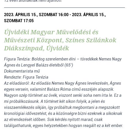
12 éven aluliaknak nem ajánlott
2023. ÁPRILIS 15., SZOMBAT 16:00 - 2023. ÁPRILIS 15.,
SZOMBAT 17:05
Újvidéki Magyar Művelődési és
Művészeti Központ, Színes Szilánkok
Diákszínpad, Újvidék
Figura Terézia: Boldog szerelemben élni – töredékek Nemes Nagy
Ágnes és Lengyel Balázs életéből (65’)
Dokumentarista mű
Rendezte: Figura Terézia
Az előadásról: Az előadás Nemes Nagy Ágnes levelezésén, Ágnes
egyes versein, valamint Balázs Róma című esszéjén alapszik.
Nagyon szép történet az övék, viszont senki soha nem írta le. Ez a
mi próbálkozásunk. A történet két síkon folyik, a jelen és
visszaemlékezés síkján, így próbáltuk megbontani a megszokott
kronológiai idővezetést, és a közönségre bízni ezeknek a síkoknak
az elrendezését időben. Sok kérdés nyitott marad, csak
találgathatunk, egyes helyzetekben hogyan reagált ez a két ember.