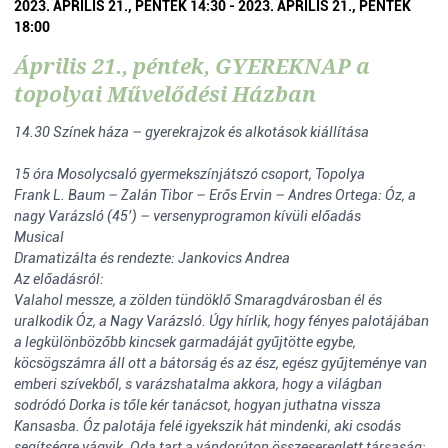
2023. ÁPRILIS 21., PÉNTEK 14:30 - 2023. ÁPRILIS 21., PÉNTEK
18:00
Április 21., péntek, GYEREKNAP a
topolyai Művelődési Házban
14.30 Színek háza – gyerekrajzok és alkotások kiállítása
15 óra Mosolycsaló gyermekszínjátszó csoport, Topolya
Frank L. Baum – Zalán Tibor – Erős Ervin – Andres Ortega: Óz, a
nagy Varázsló (45’) – versenyprogramon kívüli előadás
Musical
Dramatizálta és rendezte: Jankovics Andrea
Az előadásról:
Valahol messze, a zölden tündöklő Smaragdvárosban él és
uralkodik Óz, a Nagy Varázsló. Úgy hírlik, hogy fényes palotájában
a legkülönbözőbb kincsek garmadáját gyűjtötte egybe,
köcsögszámra áll ott a bátorság és az ész, egész gyűjteménye van
emberi szívekből, s varázshatalma akkora, hogy a világban
sodródó Dorka is tőle kér tanácsot, hogyan juthatna vissza
Kansasba. Óz palotája felé igyekszik hát mindenki, aki csodás
segítségre vágyik. Oda tart a vándorúton összesereglett társaság: