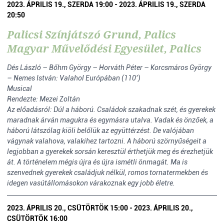
2023. ÁPRILIS 19., SZERDA 19:00 - 2023. ÁPRILIS 19., SZERDA
20:50
Palicsi Színjátszó Grund, Palics
Magyar Művelődési Egyesület, Palics
Dés László – Bőhm György – Horváth Péter – Korcsmáros György
– Nemes István: Valahol Európában (110’)
Musical
Rendezte: Mezei Zoltán
Az előadásról: Dúl a háború. Családok szakadnak szét, és gyerekek
maradnak árván magukra és egymásra utalva. Vadak és önzőek, a
háború látszólag kiöli belőlük az együttérzést. De valójában
vágynak valahova, valakihez tartozni. A háború szörnyűségeit a
legjobban a gyerekek sorsán keresztül érthetjük meg és érezhetjük
át. A történelem mégis újra és újra ismétli önmagát. Ma is
szenvednek gyerekek családjuk nélkül, romos tornatermekben és
idegen vasútállomásokon várakoznak egy jobb életre.
2023. ÁPRILIS 20., CSÜTÖRTÖK 15:00 - 2023. ÁPRILIS 20.,
CSÜTÖRTÖK 16:00