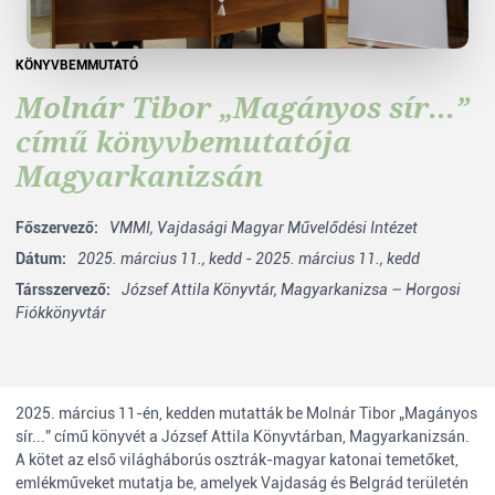
KÖNYVBEMMUTATÓ
Molnár Tibor „Magányos sír...”
című könyvbemutatója
Magyarkanizsán
Főszervező:
VMMI,
Vajdasági Magyar Művelődési Intézet
Dátum:
2025. március 11., kedd - 2025. március 11., kedd
Társszervező:
József Attila Könyvtár, Magyarkanizsa – Horgosi
Fiókkönyvtár
2025. március 11-én, kedden mutatták be Molnár Tibor „Magányos
sír...” című könyvét a József Attila Könyvtárban, Magyarkanizsán.
A kötet az első világháborús osztrák-magyar katonai temetőket,
emlékműveket mutatja be, amelyek Vajdaság és Belgrád területén