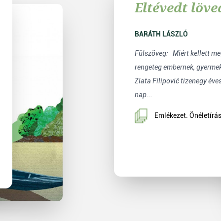
Eltévedt löv
BARÁTH LÁSZLÓ
Fülszöveg: Miért kellett meghalnia annak a
rengeteg embernek, gyermek
Zlata Filipović tizenegy éve
nap...
Emlékezet. Önéletírás,