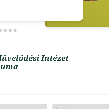
űvelődési Intézet
vuma