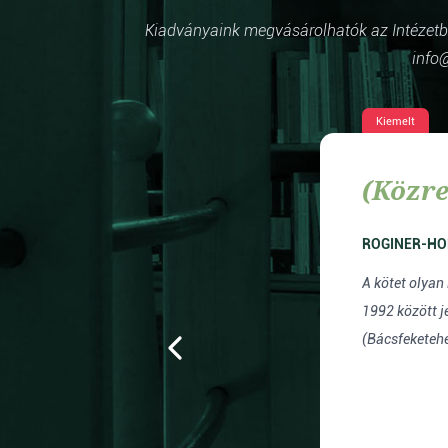
Kiadványaink megvásárolhatók az Intézetben
info@
Kiemelt
(Közre
ROGINER-HO
A kötet olyan
1992 között j
(Bácsfeketehe