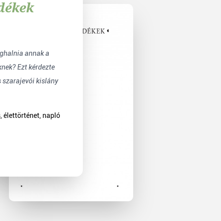
edékek
nek? Ezt kérdezte
s szarajevói kislány
 élettörténet, napló