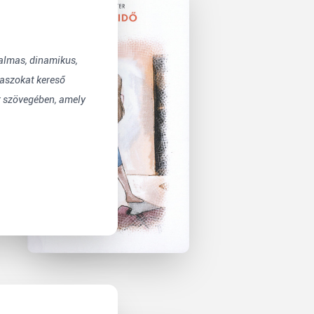
lmas, dinamikus,
laszokat kereső
er szövegében, amely