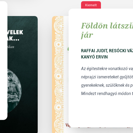
Kiemelt
Földön látszi
jár
RAFFAI JUDIT, RESÓCKI VÁZSONYI CSILLA,
KANYÓ ERVIN
Az égitestekre vonatkozó v
néprajzi ismereteket gyűjtö
gyerekeknek, szülőknek és
Mindezt rendhagyó módon t.