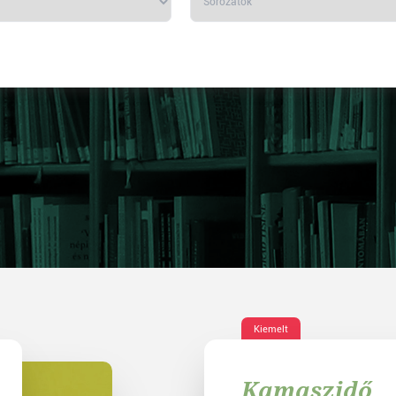
Kiemelt
Kamaszidő