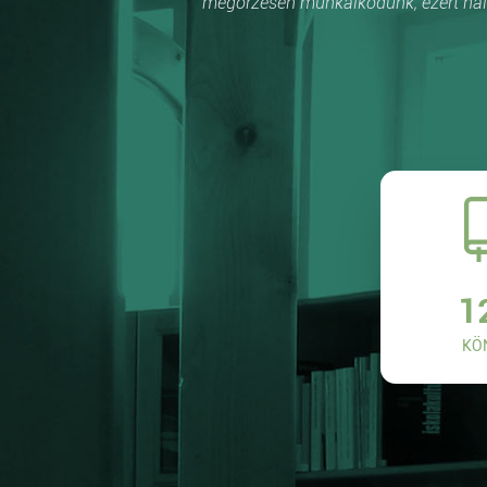
megőrzésén munkálkodunk, ezért hálá
1
KÖ