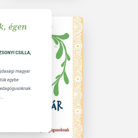
k, égen
ajdasági magyar
ttük egybe
 pedagógusoknak.
..