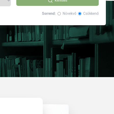
Keresés
Sorrend:
Növekvő
Csökkenő