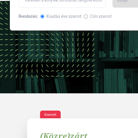
Rendezés:
Kiadás éve szerint
Cím szerint
Kiemelt
(Közre)zárt