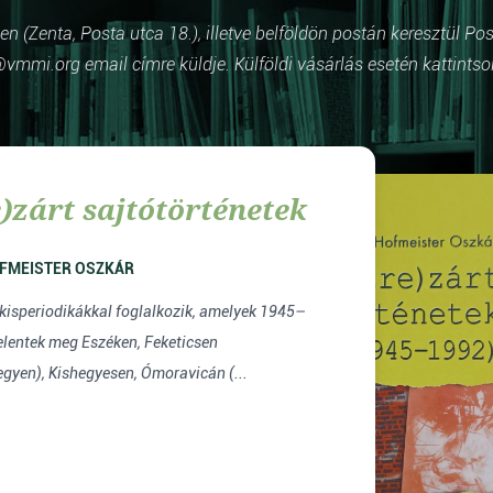
 (Zenta, Posta utca 18.), illetve belföldön postán keresztül Po
vmmi.org email címre küldje. Külföldi vásárlás esetén kattintso
)zárt sajtótörténetek
FMEISTER OSZKÁR
 kisperiodikákkal foglalkozik, amelyek 1945–
elentek meg Eszéken, Feketicsen
gyen), Kishegyesen, Ómoravicán (...