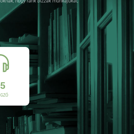
róknak, hogy ránk bízzák munkájukat,
5
GZÓ