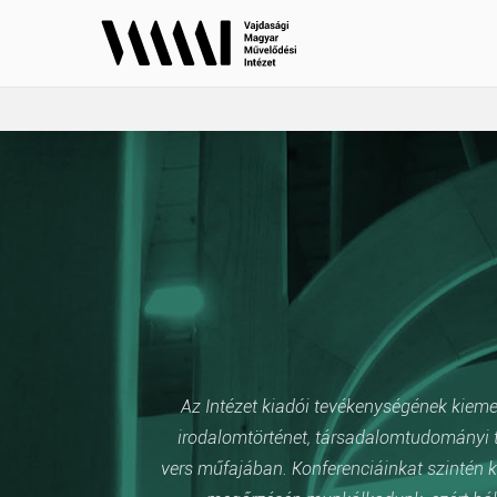
Az Intézet kiadói tevékenységének kiemelt
irodalomtörténet, társadalomtudományi t
vers műfajában. Konferenciáinkat szintén k