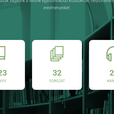
sak vagyunk a velünk együttműködő kutatóknak, helytörténetí
eredményeiket.
23
32
2
NYV
SOROZAT
HAN