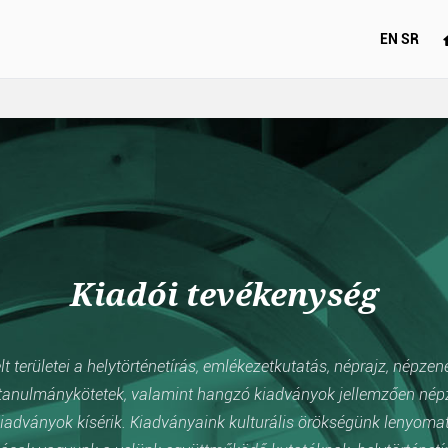
EN
SR
Kiadói tevékenység
 területei a helytörténetírás, emlékezetkutatás, néprajz, népzen
anulmánykötetek, valamint hangzó kiadványok jellemzően népzen
iadványok kísérik. Kiadványaink kulturális örökségünk lenyomata