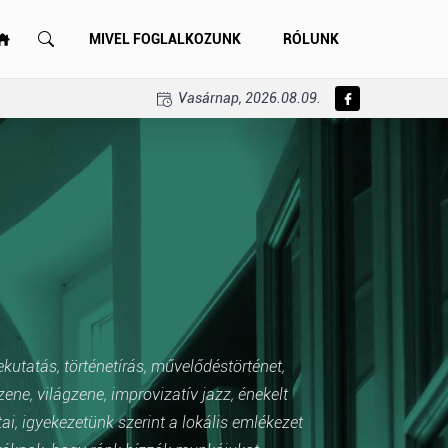
MIVEL FOGLALKOZUNK
RÓLUNK
Vasárnap, 2026.08.09.
ekutatás, történetírás, művelődéstörténet,
e, világzene, improvizatív jazz, énekelt
i, igyekezetünk szerint a lokális emlékezet