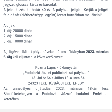
jegyzet, glossza, tárca és karcolat.
A jelentkezési korhatár 40 év. A pályázat jeligés. Kérjük a jeligék
feloldását (elérhetőséggel együtt) lezárt borítékban mellékelni!
A díjak:
1. díj: 20000 dinár
2. díj: 15000 dinár
3. díj: 10000 dinár
A jeligével ellátott pályaműveket három példányban
2023. március
6-áig
kell eljuttatni a következő címre:
Kozma Lajos Fiókkönyvtár
„Podolszki József publicisztikai pályázat”
ul. 13. Jul br.64./ Július 13-a utca 64.
24323 FEKETIĆ/BÁCSFEKETEHEGY
Az ünnepélyes díjátadás 2023. március 18-án lesz
Bácsfeketehegyen a Podolszki József Irodalmi Emléknap
keretében.