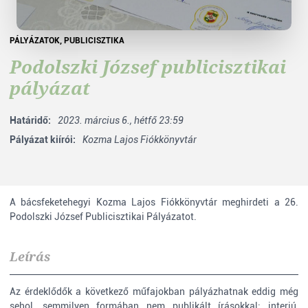
PÁLYÁZATOK
,
PUBLICISZTIKA
Podolszki József publicisztikai
pályázat
Határidő:
2023. március 6., hétfő 23:59
Pályázat kiírói:
Kozma Lajos Fiókkönyvtár
A bácsfeketehegyi Kozma Lajos Fiókkönyvtár meghirdeti a 26.
Podolszki József Publicisztikai Pályázatot.
Leírás
Az érdeklődők a következő műfajokban pályázhatnak eddig még
sehol, semmilyen formában nem publikált írásokkal: interjú,