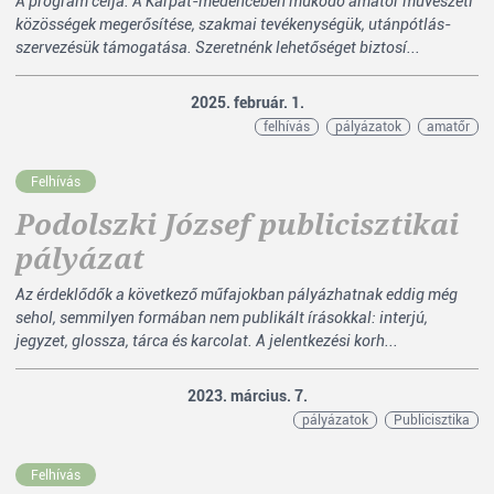
A program célja: A Kárpát-medencében működő amatőr művészeti
közösségek megerősítése, szakmai tevékenységük, utánpótlás-
szervezésük támogatása. Szeretnénk lehetőséget biztosí...
2025. február. 1.
felhívás
pályázatok
amatőr
Felhívás
Podolszki József publicisztikai
pályázat
Az érdeklődők a következő műfajokban pályázhatnak eddig még
sehol, semmilyen formában nem publikált írásokkal: interjú,
jegyzet, glossza, tárca és karcolat. A jelentkezési korh...
2023. március. 7.
pályázatok
Publicisztika
Felhívás