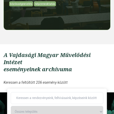
közösségnevelés
népzeneoktatás
A Vajdasági Magyar Művelődési
Intézet
eseményeinek archívuma
Keressen a feltöltött 206 esemény között