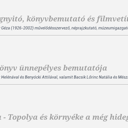
gnyitó, könyvbemutató és filmvetí
ky Géza (1926-2002) művelődésszervező, néprajzkutató, múzeumigazgató s
könyv ünnepélyes bemutatója
elénával és Benyócki Attilával, valamit Bacsik Lőrinc Natália és Mész
 - Topolya és környéke a még hide