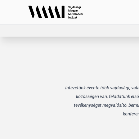
Intézetünk évente több vajdasági, va
közösségen van, feladatunk első
tevékenységet megvalósító, bemuta
konfere