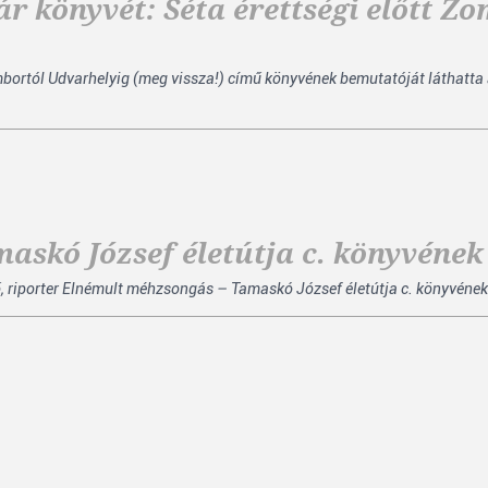
 könyvét: Séta érettségi előtt Z
mbortól Udvarhelyig (meg vissza!) című könyvének bemutatóját láthatta
askó József életútja c. könyvéne
tő, riporter Elnémult méhzsongás – Tamaskó József életútja c. könyvéne