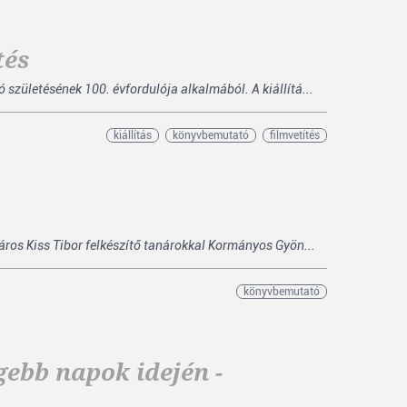
tés
zületésének 100. évfordulója alkalmából. A kiállítá...
kiállítás
könyvbemutató
filmvetítés
áros Kiss Tibor felkészítő tanárokkal Kormányos Gyön...
könyvbemutató
gebb napok idején -