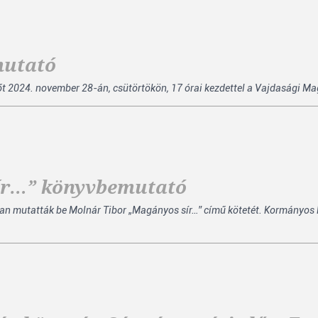
mutató
ődőt 2024. november 28-án, csütörtökön, 17 órai kezdettel a Vajdasági 
ír…” könyvbemutató
an mutatták be Molnár Tibor „Magányos sír…” című kötetét. Kormányos 