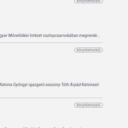
könyvbemutató
Magyar Művelődési Intézet oszlopcsarnokában megrende...
könyvbemutató
Katona Gyöngyi igazgató asszony Tóth Árpád Katonasír
könyvbemutató