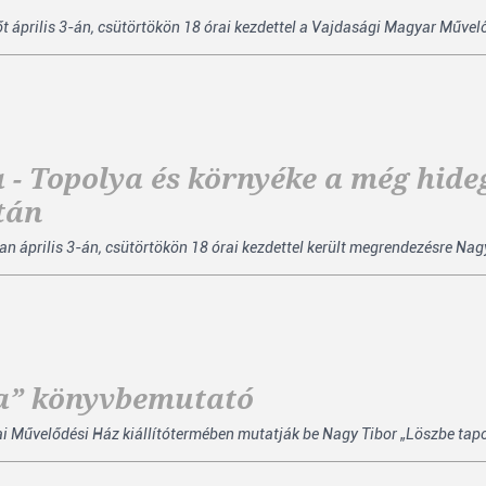
dőt április 3-án, csütörtökön 18 órai kezdettel a Vajdasági Magyar Műve
 - Topolya és környéke a még hid
tán
 április 3-án, csütörtökön 18 órai kezdettel került megrendezésre Nagy
va” könyvbemutató
ai Művelődési Ház kiállítótermében mutatják be Nagy Tibor „Löszbe tapo