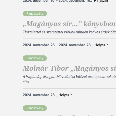
2024. december. 10. - 2024. december. 10.,
Helyszín
Rendezvény
„Magányos sír...” könyvbe
Tisztelettel és szeretettel várunk minden kedves érdekl
2024. november. 28. - 2024. november. 28.,
Helyszín
Rendezvény
Molnár Tibor „Magányos s
A Vajdasági Magyar Művelődési Intézet oszlopcsarnokáb
cím...
2024. november. 28.,
Helyszín
Rendezvény