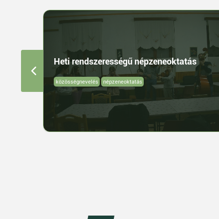
Heti rendszerességű népzeneoktatás
közösségnevelés
népzeneoktatás