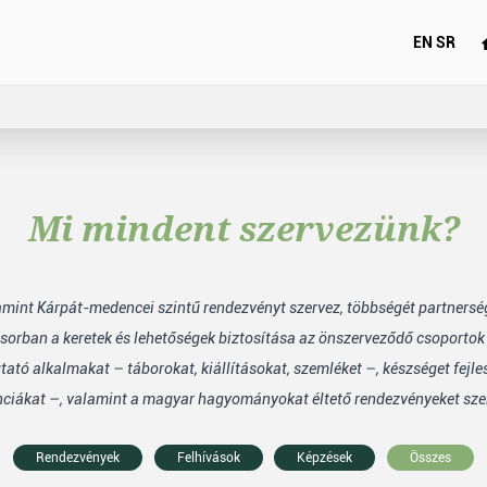
EN
SR
Mi mindent szervezünk?
lamint Kárpát-medencei szintű rendezvényt szervez, többségét partners
sorban a keretek és lehetőségek biztosítása az önszerveződő csoporto
tó alkalmakat – táborokat, kiállításokat, szemléket –, készséget fejle
nciákat –, valamint a magyar hagyományokat éltető rendezvényeket sze
Rendezvények
Felhívások
Képzések
Összes