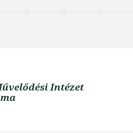
űvelődési Intézet
uma