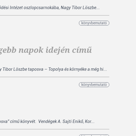
lődési Intézet oszlopcsarnokába, Nagy Tibor Löszbe...
könyvbemutató
egebb napok idején című
 Tibor Löszbe taposva – Topolya és környéke a még hi...
könyvbemutató
sva” című könyvét. Vendégek A. Sajti Enikő, Kor...