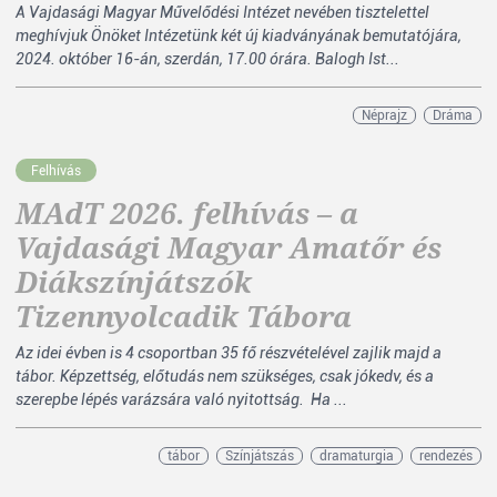
A Vajdasági Magyar Művelődési Intézet nevében tisztelettel
meghívjuk Önöket Intézetünk két új kiadványának bemutatójára,
2024. október 16-án, szerdán, 17.00 órára. Balogh Ist...
Néprajz
Dráma
Felhívás
MAdT 2026. felhívás – a
Vajdasági Magyar Amatőr és
Diákszínjátszók
Tizennyolcadik Tábora
Az idei évben is 4 csoportban 35 fő részvételével zajlik majd a
tábor. Képzettség, előtudás nem szükséges, csak jókedv, és a
szerepbe lépés varázsára való nyitottság. Ha ...
tábor
Színjátszás
dramaturgia
rendezés