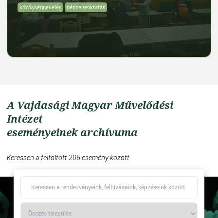
közösségnevelés
népzeneoktatás
A Vajdasági Magyar Művelődési
Intézet
eseményeinek archívuma
Keressen a feltöltött 206 esemény között