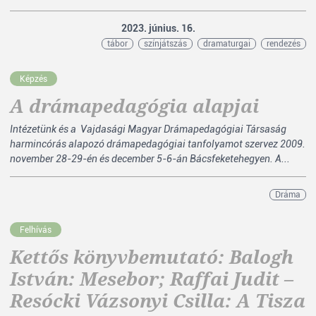
2023. június. 16.
tábor
színjátszás
dramaturgai
rendezés
Képzés
A drámapedagógia alapjai
Intézetünk és a Vajdasági Magyar Drámapedagógiai Társaság
harmincórás alapozó drámapedagógiai tanfolyamot szervez 2009.
november 28-29-én és december 5-6-án Bácsfeketehegyen. A...
Dráma
Felhívás
Kettős könyvbemutató: Balogh
István: Mesebor; Raffai Judit –
Resócki Vázsonyi Csilla: A Tisza