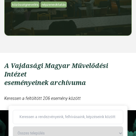
közösségnevelés
népzeneoktatás
A Vajdasági Magyar Művelődési
Intézet
eseményeinek archívuma
Keressen a feltöltött 206 esemény között