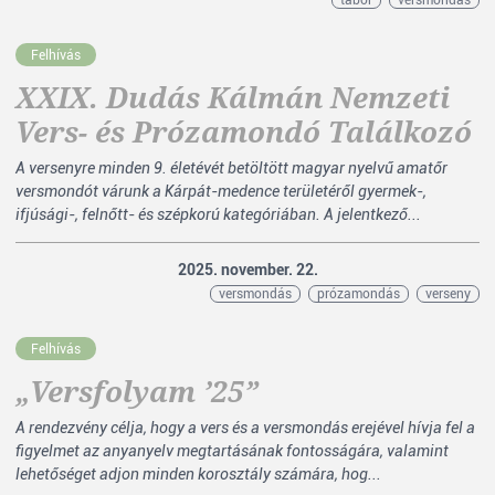
tábor
versmondás
Felhívás
XXIX. Dudás Kálmán Nemzeti
Vers- és Prózamondó Találkozó
A versenyre minden 9. életévét betöltött magyar nyelvű amatőr
versmondót várunk a Kárpát-medence területéről gyermek-,
ifjúsági-, felnőtt- és szépkorú kategóriában. A jelentkező...
2025. november. 22.
versmondás
prózamondás
verseny
Felhívás
„Versfolyam ’25”
A rendezvény célja, hogy a vers és a versmondás erejével hívja fel a
figyelmet az anyanyelv megtartásának fontosságára, valamint
lehetőséget adjon minden korosztály számára, hog...