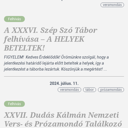
versmondás
Felhívás
A XXXVI. Szép Szó Tábor
felhívása – A HELYEK
BETELTEK!
FIGYELEM! Kedves Érdeklődők! Örömünkre szolgál, hogy a
jelentkezési határidő lejárta előtt beteltek a helyek, így a
jelentkezést a táborba lezártuk. Köszönjük a megértést! ...
2024. július. 11.
versmondás
tábor
prózamondás
Felhívás
XXVII. Dudás Kálmán Nemzeti
Vers- és Prózamondó Találkozó