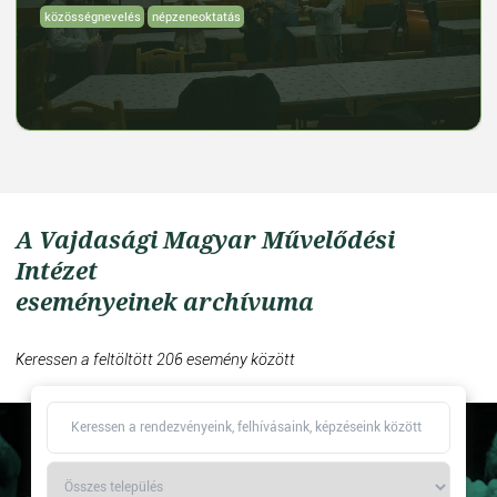
közösségnevelés
népzeneoktatás
A Vajdasági Magyar Művelődési
Intézet
eseményeinek archívuma
Keressen a feltöltött 206 esemény között