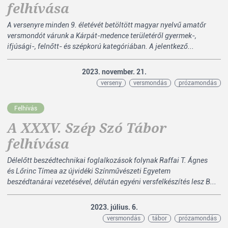
felhívása
A versenyre minden 9. életévét betöltött magyar nyelvű amatőr
versmondót várunk a Kárpát-medence területéről gyermek-,
ifjúsági-, felnőtt- és szépkorú kategóriában. A jelentkező...
2023. november. 21.
verseny
versmondás
prózamondás
Felhívás
A XXXV. Szép Szó Tábor
felhívása
Délelőtt beszédtechnikai foglalkozások folynak Raffai T. Ágnes
és Lőrinc Tímea az újvidéki Színművészeti Egyetem
beszédtanárai vezetésével, délután egyéni versfelkészítés lesz B...
2023. július. 6.
versmondás
tábor
prózamondás