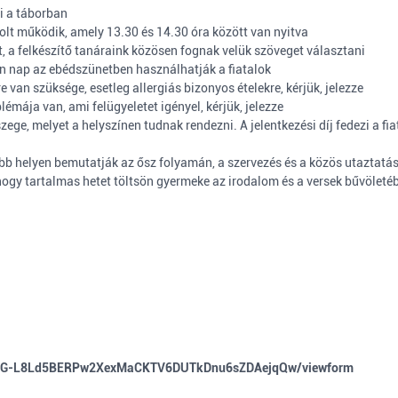
ni a táborban
bolt működik, amely 13.30 és 14.30 óra között van nyitva
 a felkészítő tanáraink közösen fognak velük szöveget választani
n nap az ebédszünetben használhatják a fiatalok
van szüksége, esetleg allergiás bizonyos ételekre, kérjük, jelezze
mája van, ami felügyeletet igényel, kérjük, jelezze
ege, melyet a helyszínen tudnak rendezni. A jelentkezési díj fedezi a fiat
több helyen bemutatják az ősz folyamán, a szervezés és a közös utaztatás 
gy tartalmas hetet töltsön gyermeke az irodalom és a versek bűvöleté
tsL-G-L8Ld5BERPw2XexMaCKTV6DUTkDnu6sZDAejqQw/viewform