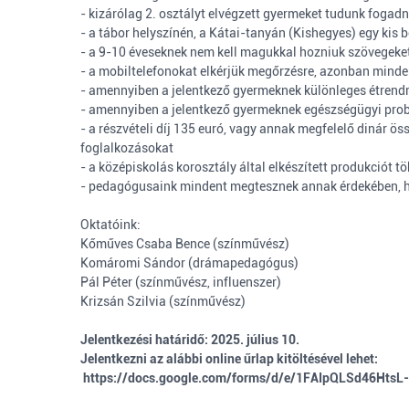
- kizárólag 2. osztályt elvégzett gyermeket tudunk fogad
- a tábor helyszínén, a Kátai-tanyán (Kishegyes) egy kis 
- a 9-10 éveseknek nem kell magukkal hozniuk szövegeket,
- a mobiltelefonokat elkérjük megőrzésre, azonban minde
- amennyiben a jelentkező gyermeknek különleges étrendre 
- amennyiben a jelentkező gyermeknek egészségügyi problé
- a részvételi díj 135 euró, vagy annak megfelelő dinár össz
foglalkozásokat
- a középiskolás korosztály által elkészített produkciót 
- pedagógusaink mindent megtesznek annak érdekében, ho
Oktatóink:
Kőműves Csaba Bence (színművész)
Komáromi Sándor (drámapedagógus)
Pál Péter (színművész, influenszer)
Krizsán Szilvia (színművész)
Jelentkezési határidő: 2025. július 10.
Jelentkezni az alábbi online űrlap kitöltésével lehet:
https://docs.google.com/forms/d/e/1FAIpQLSd46H