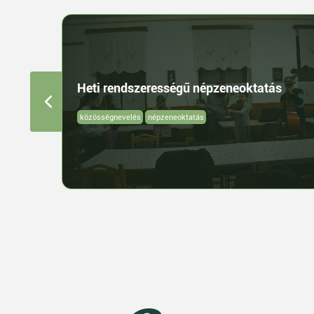
Heti rendszerességű népzeneoktatás
közösségnevelés
népzeneoktatás