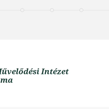
űvelődési Intézet
uma