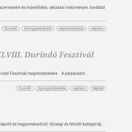
ervezetei és művelődési, oktatási intézményei, továbbá
Durindó
Gyöngyösbokréta
népzeneoktatás
néptánc
LVIII. Durindó Fesztivál
rindó Fesztivál megrendezésére. A pályázatot...
Durindó
Gyöngyösbokréta
néptánc
Népdal
poló és hagyományőrző, ifjúsági és felnőtt kategóriáj...