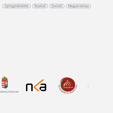
Gyöngyösbokréta
fesztivál
Durindó
Magyarcsernye