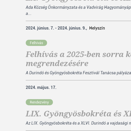
Ada Község Önkormányzata és a Vadvirág Hagyományápoló 
a...
2024. június. 7. - 2024. június. 9.,
Helyszín
Felhívás
Felhívás a 2025-ben sorra 
megrendezésére
A Durindó és Gyöngyösbokréta Fesztivál Tanácsa pályázat
2024. május. 17.
Rendezvény
LIX. Gyöngyösbokréta és X
Az LIX. Gyöngyösbokréta és a XLVI. Durindó a vajdasági 