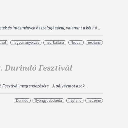
tek és intézmények összefogásával, valamint a két há...
tivál
hagyományőrzés
népi kultúra
Népdal
néptánc
. Durindó Fesztivál
ó Fesztivál megrendezésére. A pályázatot azok...
Durindó
Gyöngyösbokréta
néptánc
népzene