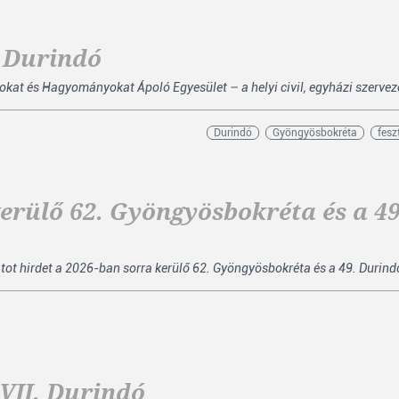
. Durindó
kat és Hagyományokat Ápoló Egyesület – a helyi civil, egyházi szerveze
Durindó
Gyöngyösbokréta
fesz
kerülő 62. Gyöngyösbokréta és a 49
ot hirdet a 2026-ban sorra kerülő 62. Gyöngyösbokréta és a 49. Durind
VII. Durindó