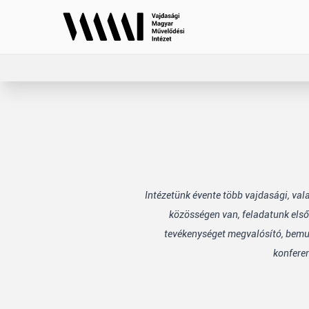
Intézetünk évente több vajdasági, va
közösségen van, feladatunk első
tevékenységet megvalósító, bemuta
konfere