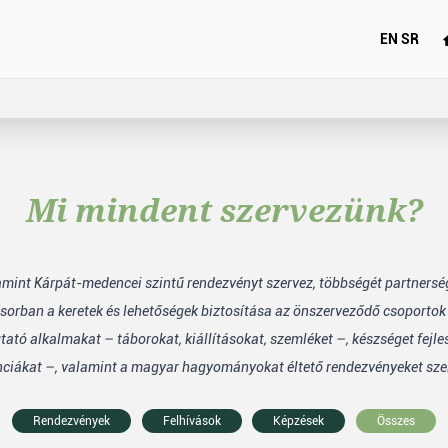
EN
SR
Mi mindent szervezünk?
lamint Kárpát-medencei szintű rendezvényt szervez, többségét partners
sorban a keretek és lehetőségek biztosítása az önszerveződő csoporto
tó alkalmakat – táborokat, kiállításokat, szemléket –, készséget fejle
nciákat –, valamint a magyar hagyományokat éltető rendezvényeket sze
Rendezvények
Felhívások
Képzések
Összes