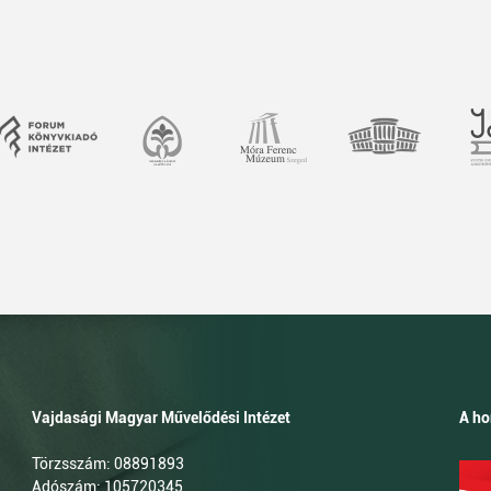
Vajdasági Magyar Művelődési Intézet
A ho
Törzsszám: 08891893
Adószám: 105720345