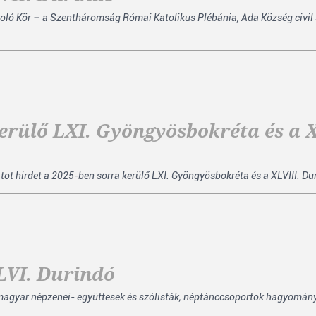
Kör – a Szentháromság Római Katolikus Plébánia, Ada Község civil sz
kerülő LXI. Gyöngyösbokréta és a X
ot hirdet a 2025-ben sorra kerülő LXI. Gyöngyösbokréta és a XLVIII. Du
LVI. Durindó
magyar népzenei- együttesek és szólisták, néptánccsoportok hagyományá