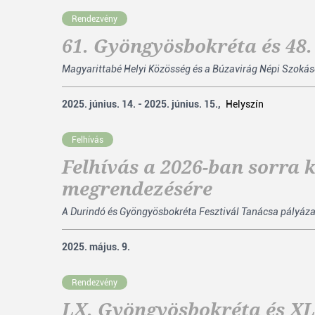
Rendezvény
61. Gyöngyösbokréta és 48
Magyarittabé Helyi Közösség és a Búzavirág Népi Szokáso
2025. június. 14. - 2025. június. 15.,
Helyszín
Felhívás
Felhívás a 2026-ban sorra 
megrendezésére
A Durindó és Gyöngyösbokréta Fesztivál Tanácsa pályázat
2025. május. 9.
Rendezvény
LX. Gyöngyösbokréta és XL