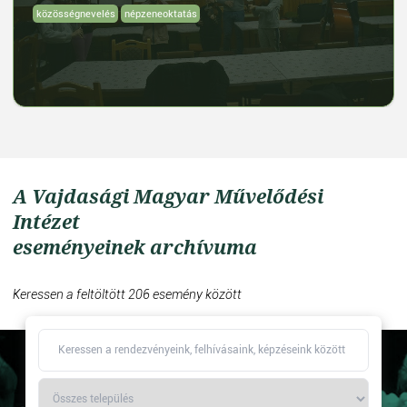
közösségnevelés
népzeneoktatás
A Vajdasági Magyar Művelődési
Intézet
eseményeinek archívuma
Keressen a feltöltött 206 esemény között