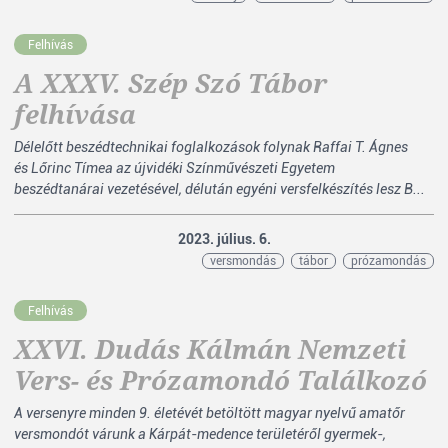
Felhívás
A XXXV. Szép Szó Tábor
felhívása
Délelőtt beszédtechnikai foglalkozások folynak Raffai T. Ágnes
és Lőrinc Tímea az újvidéki Színművészeti Egyetem
beszédtanárai vezetésével, délután egyéni versfelkészítés lesz B...
2023. július. 6.
versmondás
tábor
prózamondás
Felhívás
XXVI. Dudás Kálmán Nemzeti
Vers- és Prózamondó Találkozó
A versenyre minden 9. életévét betöltött magyar nyelvű amatőr
versmondót várunk a Kárpát-medence területéről gyermek-,