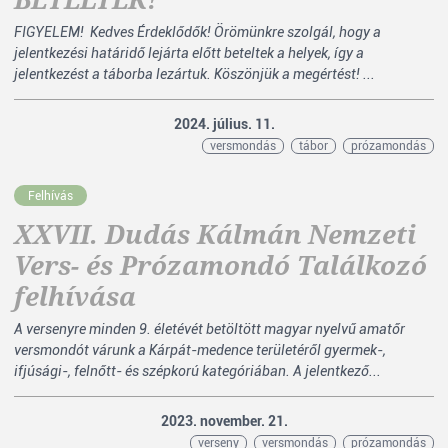
FIGYELEM! Kedves Érdeklődők! Örömünkre szolgál, hogy a
jelentkezési határidő lejárta előtt beteltek a helyek, így a
jelentkezést a táborba lezártuk. Köszönjük a megértést! ...
2024. július. 11.
versmondás
tábor
prózamondás
Felhívás
XXVII. Dudás Kálmán Nemzeti
Vers- és Prózamondó Találkozó
felhívása
A versenyre minden 9. életévét betöltött magyar nyelvű amatőr
versmondót várunk a Kárpát-medence területéről gyermek-,
ifjúsági-, felnőtt- és szépkorú kategóriában. A jelentkező...
2023. november. 21.
verseny
versmondás
prózamondás