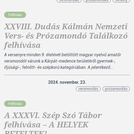
versmondás
prózamondás
verseny
Felhívás
XXVIII. Dudás Kálmán Nemzeti
Vers- és Prózamondó Találkozó
felhívása
A versenyre minden 9. életévét betöltött magyar nyelvű amatőr
versmondót várunk a Kárpát-medence területéről gyermek-,
ifjúsági-, felnőtt- és szépkorú kategóriában. A jelentkező...
2024. november. 23.
versmondás
prózamondás
Felhívás
A XXXVI. Szép Szó Tábor
felhívása – A HELYEK
BETELTEK!