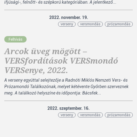
ifjúsági-, felnőtt- és szépkorú kategóriában. A jelentkező...
2022. november. 19.
verseny
versmondás
prózamondás
Felhívás
Arcok üveg mögött –
VERSfordítások VERSmondó
VERSenye, 2022.
A verseny egyúttal selejtezője a Radnóti Miklós Nemzeti Vers- és
Prózamondó Találkozónak, melyet kétévente Győrben szerveznek
meg. A találkozó helyszíne és időpontja: Bácsfek...
2022. szeptember. 16.
verseny
versmondás
prózamondás