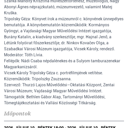
Szarka Mándity Krisztina művészettörténész, muzeológus, Nagy
Abonyi Ágnes néprajzkutató, múzeumvezető, valamint Matej
Kruška.
Tripolsky Géza: Könyvet írok a múzeumról c. könyvének ünnepélyes
bemutatója. A könyvbemutatón közreműködik: Kormányos
Gyöngyi, a Vajdasági Magyar Művelődési Intézet igazgatója,
Burány Katalin, a kiadvány szerkesztője, mgr. Hajnal Jenő, a
Létünk folyóirat főszerkesztője, dr. Ninkov Kovačev Olga, a
Szabadkai Városi Múzeum igazgatója, Vicsek Károly, rendező.
Moderátor: Tóth Lívia.
Fellépők: Nádi Csaba népdalénekes és a Sulyom tamburazenekar
Magyarkanizsáról.
Vicsek Károly Tripolsky Géza c. portréfilmjének vetítése.
Közreműködik: Tripolszky Zsuzsanna.
Szervező: Thurzó Lajos Művelődési–Oktatási Központ, Zentai
Városi Múzeum; Vajdasági Magyar Művelődési Intézet.
Támogatók: Bethlen Gábor Alap, Tartományi Művelődési,
Tömegtájékoztatási és Vallási Közösségi Titkárság.
Időpontok