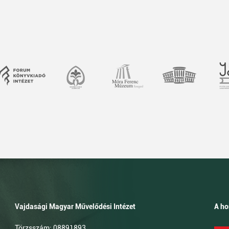
Vajdasági Magyar Művelődési Intézet
A ho
Törzsszám: 08891893