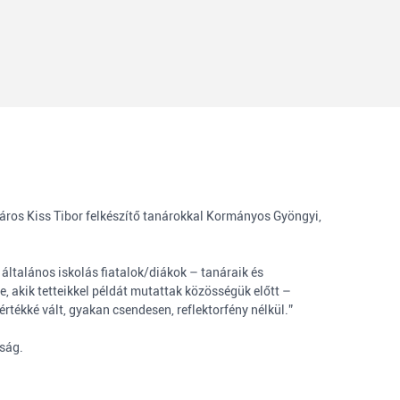
áros Kiss Tibor felkészítő tanárokkal Kormányos Gyöngyi,
 általános iskolás fiatalok/diákok – tanáraik és
e, akik tetteikkel példát mutattak közösségük előtt –
rtékké vált, gyakan csendesen, reflektorfény nélkül.”
ság.