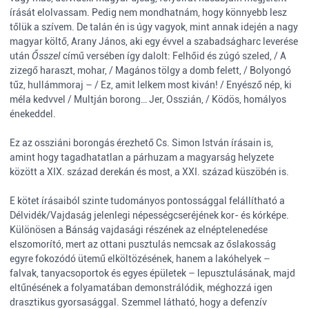
írását elolvassam. Pedig nem mondhatnám, hogy könnyebb lesz
tőlük a szívem. De talán én is úgy vagyok, mint annak idején a nagy
magyar költő, Arany János, aki egy évvel a szabadságharc leverése
után
Ősszel
című versében így dalolt: Felhőid és zúgó szeled, / A
zizegő haraszt, mohar, / Magános tölgy a domb felett, / Bolyongó
tűz, hullámmoraj – / Ez, amit lelkem most kiván! / Enyésző nép, ki
méla kedvvel / Multján borong… Jer, Osszián, / Ködös, homályos
énekeddel.
Ez az ossziáni borongás érezhető Cs. Simon István írásain is,
amint hogy tagadhatatlan a párhuzam a magyarság helyzete
között a XIX. század derekán és most, a XXI. század küszöbén is.
E kötet írásaiból szinte tudományos pontossággal felállítható a
Délvidék/Vajdaság jelenlegi népességcseréjének kor- és kórképe.
Különösen a Bánság vajdasági részének az elnéptelenedése
elszomorító, mert az ottani pusztulás nemcsak az őslakosság
egyre fokozódó ütemű elköltözésének, hanem a lakóhelyek –
falvak, tanyacsoportok és egyes épületek – lepusztulásának, majd
eltűnésének a folyamatában demonstrálódik, méghozzá igen
drasztikus gyorsasággal. Szemmel látható, hogy a defenzív