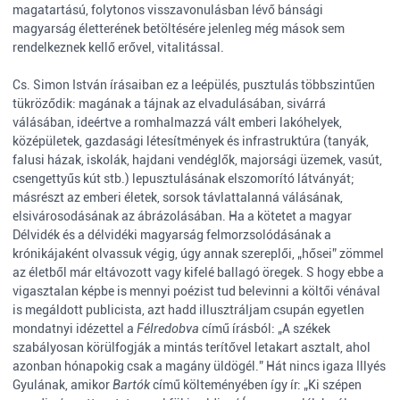
magatartású, folytonos visszavonulásban lévő bánsági
magyarság életterének betöltésére jelenleg még mások sem
rendelkeznek kellő erővel, vitalitással.
Cs. Simon István írásaiban ez a leépülés, pusztulás többszintűen
tükröződik: magának a tájnak az elvadulásában, sivárrá
válásában, ideértve a romhalmazzá vált emberi lakóhelyek,
középületek, gazdasági létesítmények és infrastruktúra (tanyák,
falusi házak, iskolák, hajdani vendéglők, majorsági üzemek, vasút,
csengettyűs kút stb.) lepusztulásának elszomorító látványát;
másrészt az emberi életek, sorsok távlattalanná válásának,
elsivárosodásának az ábrázolásában. Ha a kötetet a magyar
Délvidék és a délvidéki magyarság felmorzsolódásának a
krónikájaként olvassuk végig, úgy annak szereplői, „hősei” zömmel
az életből már eltávozott vagy kifelé ballagó öregek. S hogy ebbe a
vigasztalan képbe is mennyi poézist tud belevinni a költői vénával
is megáldott publicista, azt hadd illusztráljam csupán egyetlen
mondatnyi idézettel a
Félredobva
című írásból: „A székek
szabályosan körülfogják a mintás terítővel letakart asztalt, ahol
azonban hónapokig csak a magány üldögél.” Hát nincs igaza Illyés
Gyulának, amikor
Bartók
című költeményében így ír: „Ki szépen