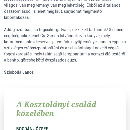
világos: van még remény, van még lehetőség. Ebből az általános
összeomlásból is lehet még kiút, sarjadhat megmentő
kibontakozás.
Addig azonban, ha fogcsikorgatva is, de ki kell tartanunk! S ebben
segítségünkre lehet Cs. Simon Istvánnak ez a könyve, mely
korántsem holmi keserves jeremiádok gyűjteménye, hanem éppen a
szükséges erőösszpontosítást és az elszántságot növelő végső
fogcsikorgatás, mely talán segít leroppantani a nemzet élő testéről
a bénító, görcsbe kötő évszázados gúzs.
Szloboda János
A Kosztolányi család
közelében
BOGDÁN JÓZSEF