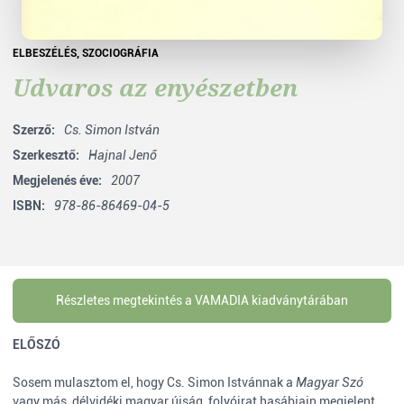
ELBESZÉLÉS
,
SZOCIOGRÁFIA
Udvaros az enyészetben
Szerző:
Cs. Simon István
Szerkesztő:
Hajnal Jenő
Megjelenés éve:
2007
ISBN:
978-86-86469-04-5
Részletes megtekintés a VAMADIA kiadványtárában
ELŐSZÓ
Sosem mulasztom el, hogy Cs. Simon Istvánnak a
Magyar Szó
vagy más, délvidéki magyar újság, folyóirat hasábjain megjelent