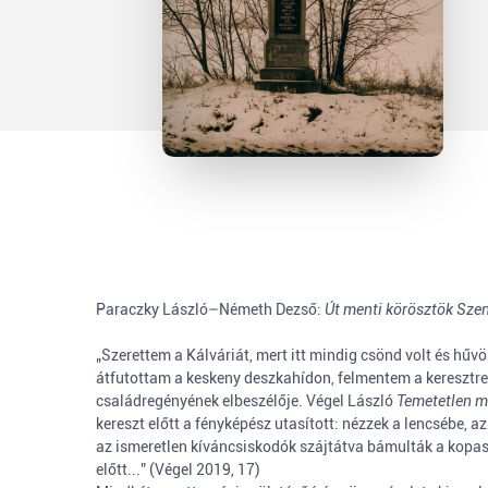
Paraczky László–Németh Dezső:
Út menti körösztök Sze
„Szerettem a Kálváriát, mert itt mindig csönd volt és hű
átfutottam a keskeny deszkahídon, felmentem a keresztre 
családregényének elbeszélője. Végel László
Temetetlen m
kereszt előtt a fényképész utasított: nézzek a lencsébe, 
az ismeretlen kíváncsiskodók szájtátva bámulták a kopa
előtt...” (Végel 2019, 17)