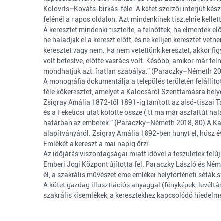
Kolovits–Kováts-birkás-féle. A kötet szerzői interjút készít
felénél a napos oldalon. Azt mindenkinek tisztelnie kell
A keresztet mindenki tisztelte, a felnőttek, ha elmentek e
ne haladjak el a kereszt előtt, és ne kelljen keresztet ve
keresztet vagy nem. Ha nem vetettünk keresztet, akkor fig
volt befestve, előtte vasrács volt. Később, amikor már feln
mondhatjuk azt, íratlan szabálya.” (Paraczky–Németh 20
A monográfia dokumentálja a település területén felállítot
féle kőkeresztet, amelyet a Kalocsáról Szenttamásra hely
Zsigray Amália 1872-től 1891-ig tanított az alsó-tiszai 
és a Feketicsi utat kötötte össze (itt ma már aszfaltút h
határban az emberek.” (Paraczky–Németh 2018, 80) A Kalo
alapítványáról. Zsigray Amália 1892-ben hunyt el, húsz év
Emlékét a kereszt a mai napig őrzi.
Az időjárás viszontagságai miatt idővel a feszületek felú
Emberi Jogi Központ újította fel. Paraczky László és Ném
él, a szakrális művészet eme emlékei helytörténeti séták sz
A kötet gazdag illusztrációs anyaggal (fényképek, levéltá
szakrális kisemlékek, a keresztekhez kapcsolódó hiedelmek