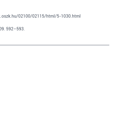
k.oszk.hu/02100/02115/html/5-1030.html
009. 592–593.