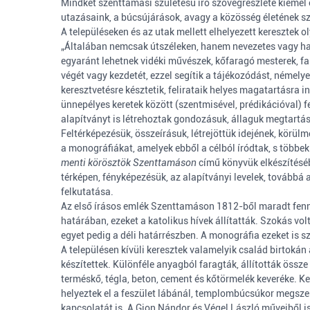
Mindkét szenttamási születésű író szövegrészlete kiemel e
utazásaink, a búcsújárások, avagy a közösség életének sz
A településeken és az utak mellett elhelyezett keresztek 
„Általában nemcsak útszéleken, hanem nevezetes vagy hangs
egyaránt lehetnek vidéki művészek, kőfaragó mesterek, fal
végét vagy kezdetét, ezzel segítik a tájékozódást, némely
keresztvetésre késztetik, felirataik helyes magatartásra 
ünnepélyes keretek között (szentmisével, prédikációval) fe
alapítványt is létrehoztak gondozásuk, állaguk megtartás
Feltérképezésük, összeírásuk, létrejöttük idejének, körül
a monográfiákat, amelyek ebből a célból íródtak, s több
menti körösztök Szenttamáson
című könyvük elkészítéséb
térképen, fényképezésük, az alapítványi levelek, tovább
felkutatása.
Az első írásos emlék Szenttamáson 1812-ből maradt fenn az
határában, ezeket a katolikus hívek állítatták. Szokás volt
egyet pedig a déli határrészben. A monográfia ezeket is 
A településen kívüli keresztek valamelyik család birtokán
készítettek. Különféle anyagból faragták, állították össz
terméskő, tégla, beton, cement és kőtörmelék keveréke. K
helyeztek el a feszület lábánál, templombúcsúkor megszentel
kapcsolatát is. A Gion Nándor és Végel László műveiből is