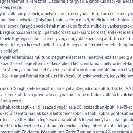
gy térelemet, a keresztet. E szakrális tárgyak, a katolikus népi vallás
erves részei.
olyan vallásos jelképek, amelyeket nem az egyház liturgikus cselekmény
úlyos helyeken (folyópart, falu széle, a mező, dűlők kezdete, balesetek
usi ácsok, faragó specialisták munkái, és öntött, műkő és vaskeresztek is
ek régi sorscsapások (pl. pestisköröszt, sáskajáró köröszt) emlékét idézi
intenek. Egy-egy család, személy vagy nagyobb közösség állítatta őket f
lszentelte, s a kereszt melletti kb. 4-5 négyzetméternyi területet tulajdo
a céljából.
ményeinek feltárása múltunk megismerését teszi lehetővé, ezáltal pedig 
ek között ezért segítettem szerkesztőként két szenttamási helytörténet
en. A könyv kiadását két évtizedes kutatói és dokumentáló munka előzte
á a Szenttamási Római Katolikus Hitközség törzskönyveiben, jegyzőkönyv
 ún. Szeghi-féle keresztről, amelyet a Szegedi úton állítottak fel. A 21
 a keresztállítás a pravoszláv egyházban is, az ortodox vallású hívők kile
számba veszi.
 álltak, többségük a 19. század végén és a 20. században épült. Nevüket 
e őket: a szenttamásiak közül kettő fémcsőből, a többi kőből, pontosabb
erítéssel védték őket a legelésző állatoktól. A létesítményt a család g
ték. A kereszteket a katonai térképeken is bejelölték. A kötet leírja a fes
mertté vált Zöld utca közepén (ma Žarko Zrenjanin utca 42-es száma alatt