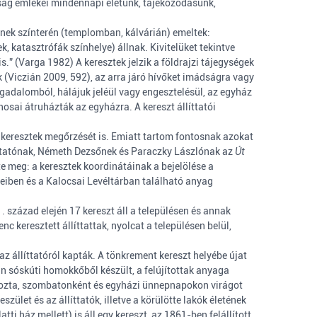
osság emlékei mindennapi életünk, tájékozódásunk,
einek színterén (templomban, kálvárián) emeltek:
, katasztrófák színhelye) állnak. Kivitelüket tekintve
.” (Varga 1982) A keresztek jelzik a földrajzi tájegységek
k (Viczián 2009, 592), az arra járó hívőket imádságra vagy
ogadalomból, hálájuk jeléül vagy engesztelésül, az egyház
nosai átruházták az egyházra. A kereszt állíttatói
a keresztek megőrzését is. Emiatt tartom fontosnak azokat
-kutatónak, Németh Dezsőnek és Paraczky Lászlónak az
Út
 meg: a keresztek koordinátáinak a bejelölése a
eiben és a Kalocsai Levéltárban található anyag
. század elején 17 kereszt áll a településen és annak
nc keresztett állíttattak, nyolcat a településen belül,
az állíttatóról kapták. A tönkrement kereszt helyébe újat
an sóskúti homokkőből készült, a felújítottak anyaga
ondozta, szombatonként és egyházi ünnepnapokon virágot
zület és az állíttatók, illetve a körülötte lakók életének
i ház mellett) is áll egy kereszt, az 1861-ben felállított