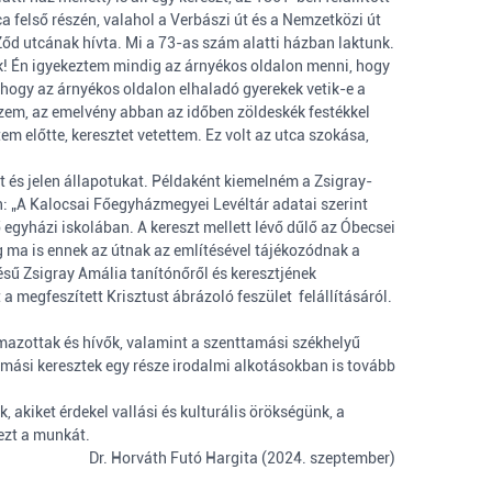
tca felső részén, valahol a Verbászi út és a Nemzetközi út
Ződ utcának hívta. Mi a 73-as szám alatti házban laktunk.
őcök! Én igyekeztem mindig az árnyékos oldalon menni, hogy
k, hogy az árnyékos oldalon elhaladó gyerekek vetik-e a
kszem, az emelvény abban az időben zöldeskék festékkel
tem előtte, keresztet vetettem. Ez volt az utca szokása,
at és jelen állapotukat. Példaként kiemelném a Zsigray-
n: „A Kalocsai Főegyházmegyei Levéltár adatai szerint
egyházi iskolában. A kereszt mellett lévő dűlő az Óbecsei
ég ma is ennek az útnak az említésével tájékozódnak a
sű Zsigray Amália tanítónőről és keresztjének
 megfeszített Krisztust ábrázoló feszület felállításáról.
ármazottak és hívők, valamint a szenttamási székhelyű
amási keresztek egy része irodalmi alkotásokban is tovább
 akiket érdekel vallási és kulturális örökségünk, a
 ezt a munkát.
Dr. Horváth Futó Hargita (2024. szeptember)