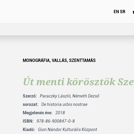
EN
SR
MONOGRÁFIA
,
VALLÁS
,
SZENTTAMÁS
Út menti körösztök S
Szerző:
Paraczky László,
Németh Dezső
sorozat:
De historia urbis nostrae
Megjelenés éve:
2018
ISBN:
978-86-900847-0-8
Kiadó:
Gion Nándor Kulturális Központ