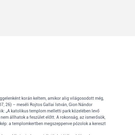
eggelenként korán keltem, amikor alig világosodott még,
7, 26) – meséli Rojtos Gallai István, Gion Nándor
ik: „A katolikus templom melletti park közelében levő
nem állhatok a feszület előtt. A rokonság, az ismerősök,
nykép: a templomkertben megszeppenve pózolok a kereszt