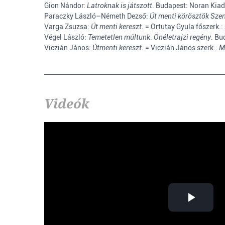
Gion Nándor:
Latroknak is játszott
. Budapest: Noran Kiad
Paraczky László–Németh Dezső:
Út menti körösztök Sz
Varga Zsuzsa:
Út menti kereszt
. = Ortutay Gyula főszerk.:
Végel László:
Temetetlen múltunk
.
Önéletrajzi regény
. Bu
Viczián János:
Útmenti kereszt
. = Viczián János szerk.:
M
Videók
Play