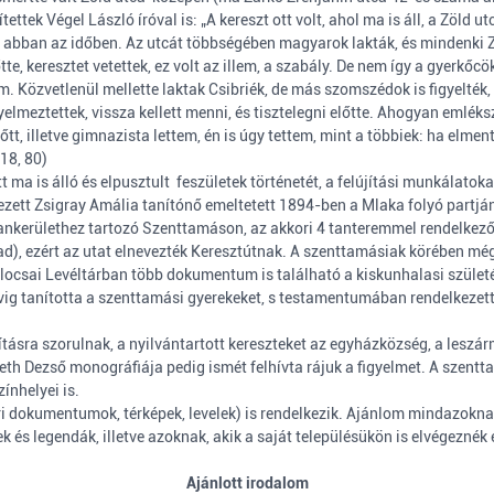
ettek Végel László íróval is: „A kereszt ott volt, ahol ma is áll, a Zöld u
ett abban az időben. Az utcát többségében magyarok lakták, és mindenki 
lőtte, keresztet vetettek, ez volt az illem, a szabály. De nem így a gyerk
tnem. Közvetlenül mellette laktak Csibriék, de más szomszédok is figyelté
yelmeztettek, vissza kellett menni, és tisztelegni előtte. Ahogyan emlé
őtt, illetve gimnazista lettem, én is úgy tettem, mint a többiek: ha elmen
18, 80)
t ma is álló és elpusztult feszületek történetét, a felújítási munkálatok
ezett Zsigray Amália tanítónő emeltetett 1894-ben a Mlaka folyó partjá
Tankerülethez tartozó Szenttamáson, az akkori 4 tanteremmel rendelkező 
alad), ezért az utat elnevezték Keresztútnak. A szenttamásiak körében m
csai Levéltárban több dokumentum is található a kiskunhalasi születé
ig tanította a szenttamási gyerekeket, s testamentumában rendelkezett a
jításra szorulnak, a nyilvántartott kereszteket az egyházközség, a lesz
eth Dezső monográfiája pedig ismét felhívta rájuk a figyelmet. A szentt
ínhelyei is.
ri dokumentumok, térképek, levelek) is rendelkezik. Ajánlom mindazoknak,
 és legendák, illetve azoknak, akik a saját településükön is elvégeznék
Ajánlott irodalom