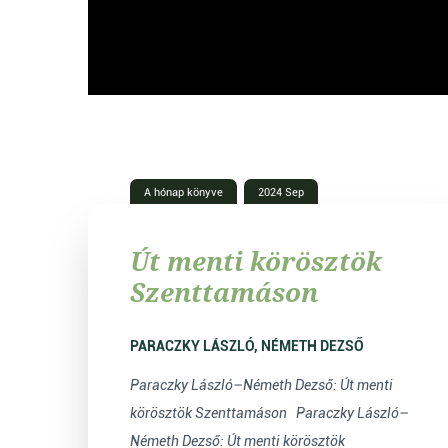
Vide
A hónap könyve
2024 Sep
Út menti körösztök
Szenttamáson
PARACZKY LÁSZLÓ, NÉMETH DEZSŐ
Paraczky László–Németh Dezső: Út menti
körösztök Szenttamáson Paraczky László–
Németh Dezső: Út menti körösztök