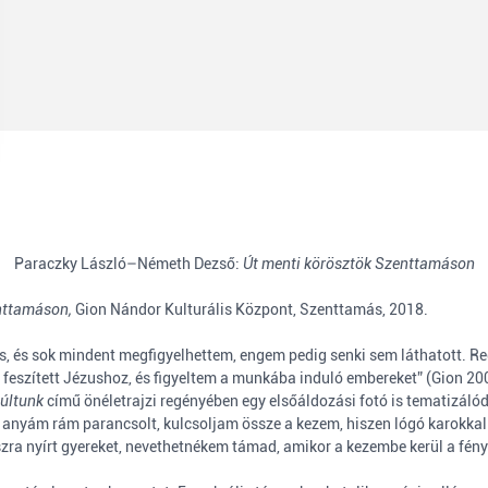
Paraczky László–Németh Dezső:
Út menti körösztök Szenttamáson
nttamáson,
Gion Nándor Kulturális Központ, Szenttamás, 2018.
vös, és sok mindent megfigyelhettem, engem pedig senki sem láthatott. R
feszített Jézushoz, és figyeltem a munkába induló embereket” (Gion 200
últunk
című önéletrajzi regényében egy elsőáldozási fotó is tematizálód
az anyám rám parancsolt, kulcsoljam össze a kezem, hiszen lógó karokkal 
szra nyírt gyereket, nevethetnékem támad, amikor a kezembe kerül a fé