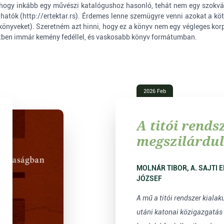
hogy inkább egy művészi katalógushoz hasonló, tehát nem egy szokván
hatók (
http://ertektar.rs
). Érdemes lenne szemügyre venni azokat a köt
nyveket). Szeretném azt hinni, hogy ez a könyv nem egy végleges korp
etben immár kemény fedéllel, és vaskosabb könyv formátumban.
2026 Feb
A titói rends
megszilárdul
Tisza mentén
1955) / Konso
MOLNÁR TIBOR, A. SAJTI ENIKŐ, JUHÁSZ
JÓZSEF
Titovog reži
Potisju (1945
A mű a titói rendszer kialak
utáni katonai közigazgatás 