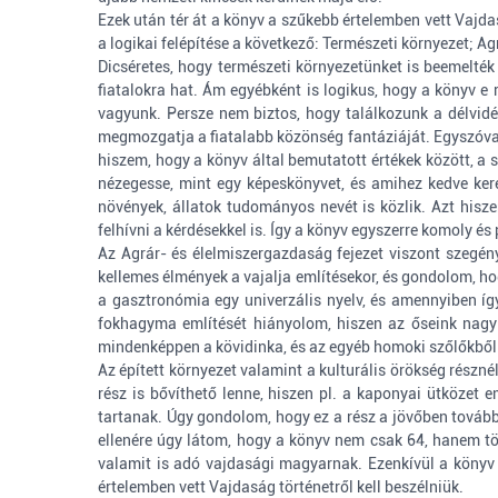
Ezek után tér át a könyv a szűkebb értelemben vett Vajd
a logikai felépítése a következő: Természeti környezet; A
Dicséretes, hogy természeti környezetünket is beemelték
fiatalokra hat. Ám egyébként is logikus, hogy a könyv e 
vagyunk. Persze nem biztos, hogy találkozunk a délvidé
megmozgatja a fiatalabb közönség fantáziáját. Egyszóval
hiszem, hogy a könyv által bemutatott értékek között, a s
nézegesse, mint egy képeskönyvet, és amihez kedve ke
növények, állatok tudományos nevét is közlik. Azt hisz
felhívni a kérdésekkel is. Így a könyv egyszerre komoly és
Az Agrár- és élelmiszergazdaság fejezet viszont szegény
kellemes élmények a vajalja említésekor, és gondolom, h
a gasztronómia egy univerzális nyelv, és amennyiben így
fokhagyma említését hiányolom, hiszen az őseink nagy 
mindenképpen a kövidinka, és az egyéb homoki szőlőkből k
Az épített környezet valamint a kulturális örökség részn
rész is bővíthető lenne, hiszen pl. a kaponyai ütközet
tartanak. Úgy gondolom, hogy ez a rész a jövőben tovább
ellenére úgy látom, hogy a könyv nem csak 64, hanem tö
valamit is adó vajdasági magyarnak. Ezenkívül a könyv j
értelemben vett Vajdaság történetről kell beszélniük.