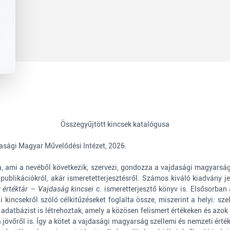
Összegyűjtött kincsek katalógusa
asági Magyar Művelődési Intézet, 2026.
, ami a nevéből következik, szervezi, gondozza a vajdasági magyarság 
blikációkról, akár ismeretetterjesztésről. Számos kiváló kiadvány je
értéktár – Vajdaság kincsei
c. ismeretterjesztő könyv is. Elsősorban 
ncsekről szóló célkitűzéseket foglalta össze, miszerint a helyi: szell
 adatbázist is létrehoztak, amely a közösen felismert értékeken és azo
jövőről is. Így a kötet a vajdasági magyarság szellemi és nemzeti értékei