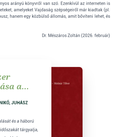
yos arányú könyvről van szó. Ezenkívül az interneten is
eteket, amelyeket Vajdaság szépségeiről már kiadtak (pl.
usz, hanem egy közbülső állomás, amit bővíteni lehet, és
Dr. Mészáros Zoltán (2026. február)
zer
ása a
 (1945–
lidacija
ma na
–1955)
ulását és a háború
időszakát tárgyalja,