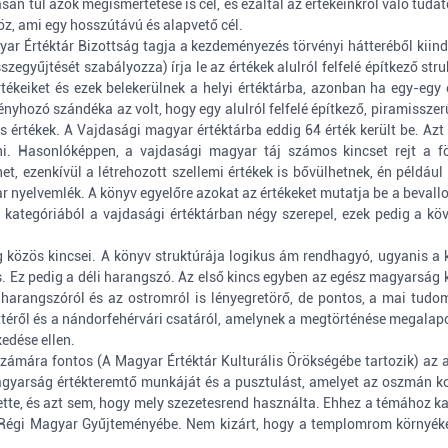
ásán túl azok megismertetése is cél, és ezáltal az értékeinkről való tuda
z, ami egy hosszútávú és alapvető cél.
ar Értéktár Bizottság tagja a kezdeményezés törvényi hátteréből kiin
zegyűjtését szabályozza) írja le az értékek alulról felfelé építkező str
tékeiket és ezek belekerülnek a helyi értéktárba, azonban ha egy-egy é
nyhozó szándéka az volt, hogy egy alulról felfelé építkező, piramisszerű 
s értékek. A Vajdasági magyar értéktárba eddig 64 érték került be. Az
lni. Hasonlóképpen, a vajdasági magyar táj számos kincset rejt a fö
, ezenkívül a létrehozott szellemi értékek is bővülhetnek, én például 
ar nyelvemlék. A könyv egyelőre azokat az értékeket mutatja be a beval
i kategóriából a vajdasági értéktárban négy szerepel, ezek pedig a köv
ág közös kincsei. A könyv struktúrája logikus ám rendhagyó, ugyanis a
. Ez pedig a déli harangszó. Az első kincs egyben az egész magyarság k
 harangszóról és az ostromról is lényegretörő, de pontos, a mai tudo
jöttéről és a nándorfehérvári csatáról, amelynek a megtörténése megalap
edése ellen.
ámára fontos (A Magyar Értéktár Kulturális Örökségébe tartozik) az 
gyarság értékteremtő munkáját és a pusztulást, amelyet az oszmán ko
tette, és azt sem, hogy mely szezetesrend használta. Ehhez a témához ka
Régi Magyar Gyűjteményébe. Nem kizárt, hogy a templomrom környékén