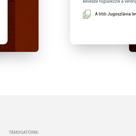
kevésbé foglalkozik a véren
A titói Jugoszlávia le
TÁMOGATÓINK: