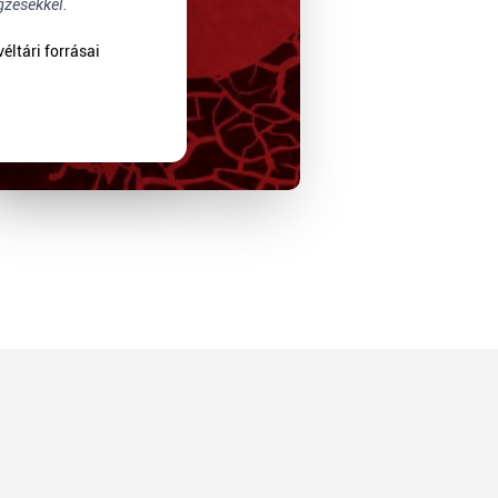
gzésekkel.
véltári forrásai