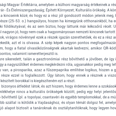
asági Magyar Értéktárra, amelyben a külhoni magyarság értékeinek a ré
grár- És Élelmiszergazdaság; Épített Környezet; Kulturális örökség. A kö
 a kincseink közé, és hogy ez a rész jól gondozott módon jelenik meg, 
része (25-53. o.) hangsúlyos, hiszen ha kimegyünk otthonainkból, ha e
ki földikutyával, és az sem biztos, hogy láttunk már kékcsőrű récét.
 nagyon jó, hogy nem csak a hagyományosan nemzeti kincsnek tartott d
ok, virágos növénnyel ezek a részek igazán szerethetőek, és ez a rész ar
rekedik, azt el is olvassa. A szép képek nagyon pontos megfogalmaz
em, hogy a fiatal olvasóközönségnek akartak kedvezni, amikor QR-kódo
 pontos, valamint ismeretterjesztő is.
re sikeredett, talán a gasztronómiai rész bővíthető a jövőben, de íg
ogy a nagyszűlőket érdemes megkérdezni róla, ugyanakkor pedig meg leh
 van, a pirosparika, azaz a fűszerpaprika említése logikus, hiszen a
része ezzel is foglalkozott. Úgy látom, hogy ennek a résznek a viszo
észített borokkal is kiegészíteném ezt a részt.
él bizonyos átfedést látok, és azt hiszem, hogy érdemes lenne a szokáso
 emlékhelye nincs a kulturális örökségek között, pedig egy helyi jele
 bővíthető (pl. a topolyai, csantavéri és egyébb templomokkal, de a 
bb szállal is kötődik a Vajdasághoz, és olyan témát dolgoz fel, amel
ó alapot biztosít a tanároknak és osztálytanítóknak, hogy legyen hov