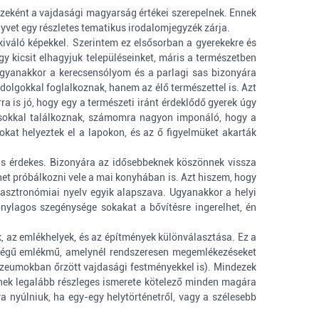
szeként a vajdasági magyarság értékei szerepelnek. Ennek
nyvet egy részletes tematikus irodalomjegyzék zárja.
kiváló képekkel. Szerintem ez elsősorban a gyerekekre és
gy kicsit elhagyjuk településeinket, máris a természetben
 Ugyanakkor a kerecsensólyom és a parlagi sas bizonyára
olgokkal foglalkoznak, hanem az élő természettel is. Azt
ra is jó, hogy egy a természeti iránt érdeklődő gyerek úgy
ásokkal találkoznak, számomra nagyon imponáló, hogy a
kat helyeztek el a lapokon, és az ő figyelmüket akarták
y is érdekes. Bizonyára az idősebbeknek köszönnek vissza
et próbálkozni vele a mai konyhában is. Azt hiszem, hogy
 gasztronómiai nyelv egyik alapszava. Ugyanakkor a helyi
nylagos szegénysége sokakat a bővítésre ingerelhet, én
k, az emlékhelyek, és az építmények különválasztása. Ez a
ntőségű emlékmű, amelynél rendszeresen megemlékezéseket
múzeumokban őrzött vajdasági festményekkel is). Mindezek
ynek legalább részleges ismerete kötelező minden magára
a nyúlniuk, ha egy-egy helytörténetről, vagy a szélesebb