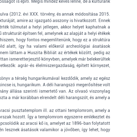
tosságot is építi. Mégis mindez kevés lenne, de a kulturánk
dulva (2012. évi XXX. törvény, és annak módosítása 2015.
ukturáját, amire az igazgató asszony is hivatkozott. Ennek
rték túlmutat a helyi jellegen, akkor helyet kaphatnak a
strukturát építsen fel, amelynek az alapját a helyi étékek
t hiszem, hogy fontos megemlítenünk, hogy ez a struktúra
ld alatt, így ha valami előkerül archeológiai ásatások
nem láttam a Huszita Bibliát az értékek között, pedig az
lottan ismeretterjesztő könyvben, amelyek már belekerültek
etkezők: agrár-és élelmiszergazdaság, épített környezet,
 könyv a térség hungarikumával kezdődik, amely az egész
incse is, hungarikum. A déli harangszó megerősítése volt
mány állása szerinti ismertető van. Az olvasó viszonylag
ozta a már korábban elrendelt déli harangszót, és amely a
aracsi pusztatemplom ill. az ottani templomrom, amely a
rszak hozott. Így a templomrom egyszerre emlékeztet és
pcsolódik az aracsi kő is, amelyet az 1896-ban folytatott
 lesznek ásatások valamikor a jövőben, így lehet, hogy