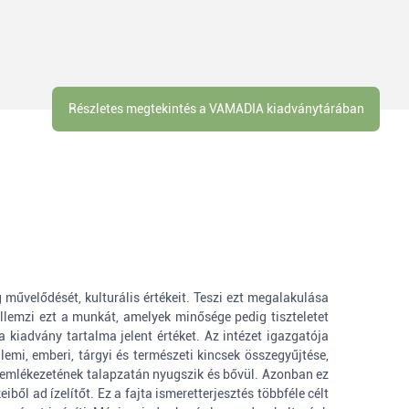
Részletes megtekintés a VAMADIA kiadványtárában
művelődését, kulturális értékeit. Teszi ezt megalakulása
llemzi ezt a munkát, amelyek minősége pedig tiszteletet
a kiadvány tartalma jelent értéket. Az intézet igazgatója
emi, emberi, tárgyi és természeti kincsek összegyűjtése,
k emlékezetének talapzatán nyugszik és bővül. Azonban ez
ből ad ízelítőt. Ez a fajta ismeretterjesztés többféle célt