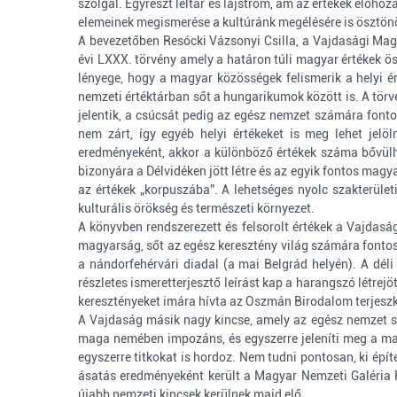
szolgál. Egyrészt leltár és lajstrom, ám az értékek előhoz
elemeinek megismerése a kultúránk megélésére is ösztönö
A bevezetőben Resócki Vázsonyi Csilla, a Vajdasági Magy
évi LXXX. törvény amely a határon túli magyar értékek öss
lényege, hogy a magyar közösségek felismerik a helyi ér
nemzeti értéktárban sőt a hungarikumok között is. A törvé
jelentik, a csúcsát pedig az egész nemzet számára fonto
nem zárt, így egyéb helyi értékeket is meg lehet jelö
eredményeként, akkor a különböző értékek száma bővülhet
bizonyára a Délvidéken jött létre és az egyik fontos magy
az értékek „korpuszába”. A lehetséges nyolc szakterület
kulturális örökség és természeti környezet.
A könyvben rendszerezett és felsorolt értékek a Vajdas
magyarság, sőt az egész keresztény világ számára fontos
a nándorfehérvári diadal (a mai Belgrád helyén). A déli
részletes ismeretterjesztő leírást kap a harangszó létre
keresztényeket imára hívta az Oszmán Birodalom terjeszk
A Vajdaság másik nagy kincse, amely az egész nemzet sz
maga nemében impozáns, és egyszerre jeleníti meg a ma
egyszerre titkokat is hordoz. Nem tudni pontosan, ki épí
ásatás eredményeként került a Magyar Nemzeti Galéria 
újabb nemzeti kincsek kerülnek majd elő.