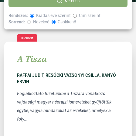
Keresés
Rendezés:
Kiadás éve szerint
Cím szerint
Sorrend:
Növekvő
Csökkenő
Kiválasztott címke:
értéktár
Vissza
Kiemelt
A Tisza
RAFFAI JUDIT, RESÓCKI VÁZSONYI CSILLA, KANYÓ
ERVIN
Foglalkoztató füzetünkbe a Tiszára vonatkozó
vajdasági magyar néprajzi ismereteket gyűjtöttük
egybe, vagyis mindazokat az értékeket, amelyek a
foly...