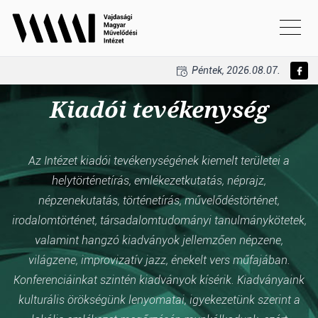
Péntek, 2026.08.07.
Kiadói tevékenység
Az Intézet kiadói tevékenységének kiemelt területei a
helytörténetírás, emlékezetkutatás, néprajz,
népzenekutatás, történetírás, művelődéstörténet,
irodalomtörténet, társadalomtudományi tanulmánykötetek,
valamint hangzó kiadványok jellemzően népzene,
világzene, improvizatív jazz, énekelt vers műfajában.
Konferenciáinkat szintén kiadványok kísérik. Kiadványaink
kulturális örökségünk lenyomatai, igyekezetünk szerint a