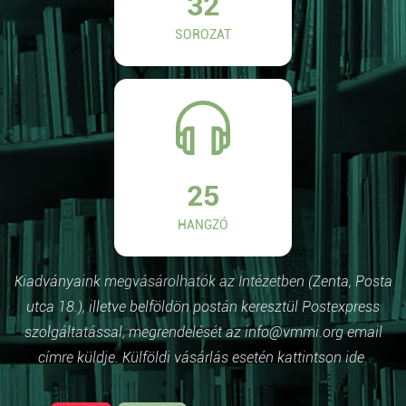
32
SOROZAT
25
HANGZÓ
Kiadványaink megvásárolhatók az Intézetben (Zenta, Posta
utca 18.), illetve belföldön postán keresztül Postexpress
szolgáltatással, megrendelését az info@vmmi.org email
címre küldje. Külföldi vásárlás esetén kattintson ide.