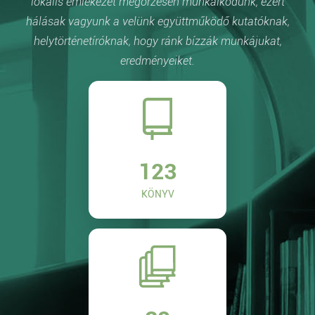
lokális emlékezet megőrzésén munkálkodunk, ezért
hálásak vagyunk a velünk együttműködő kutatóknak,
helytörténetíróknak, hogy ránk bízzák munkájukat,
eredményeiket.
123
KÖNYV