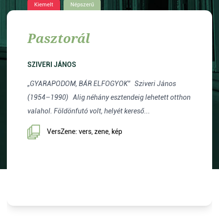
Kiemelt
Népszerű
Pasztorál
SZIVERI JÁNOS
„GYARAPODOM, BÁR ELFOGYOK” Sziveri János
(1954–1990) Alig néhány esztendeig lehetett otthon
valahol. Földönfutó volt, helyét kereső...
VersZene: vers, zene, kép