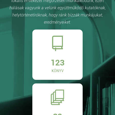
lokális emlékezet megőrzésén munkálkodunk, ezért
hálásak vagyunk a velünk együttműködő kutatóknak,
helytörténetíróknak, hogy ránk bízzák munkájukat,
eredményeiket.
123
KÖNYV