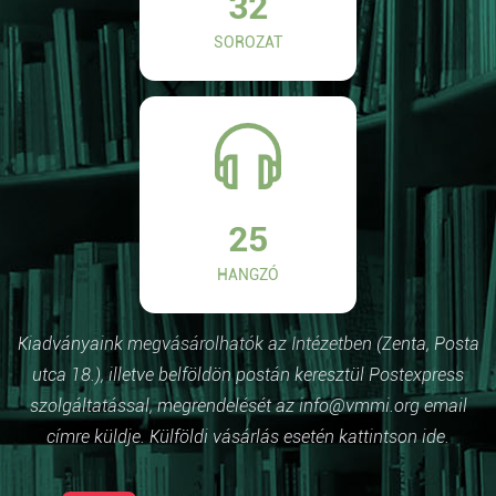
32
SOROZAT
25
HANGZÓ
Kiadványaink megvásárolhatók az Intézetben (Zenta, Posta
utca 18.), illetve belföldön postán keresztül Postexpress
szolgáltatással, megrendelését az info@vmmi.org email
címre küldje. Külföldi vásárlás esetén kattintson ide.