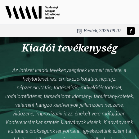
Péntek, 2026.08.07.
Kiadói tevékenység
Az Intézet kiadói tevékenységének kiemelt területei a
helytörténetírás, emlékezetkutatás, néprajz,
népzenekutatás, történetírás, művelődéstörténet,
irodalomtörténet, társadalomtudományi tanulmánykötetek,
valamint hangzó kiadványok jellemzően népzene,
világzene, improvizatív jazz, énekelt vers műfajában.
Konferenciáinkat szintén kiadványok kísérik. Kiadványaink
kulturális örökségünk lenyomatai, igyekezetünk szerint a