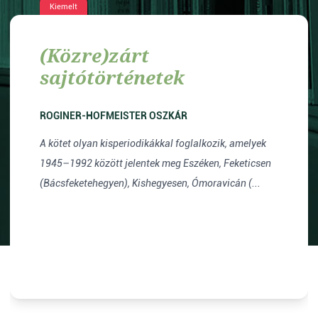
Kiemelt
(Közre)zárt
sajtótörténetek
ROGINER-HOFMEISTER OSZKÁR
A kötet olyan kisperiodikákkal foglalkozik, amelyek
1945–1992 között jelentek meg Eszéken, Feketicsen
(Bácsfeketehegyen), Kishegyesen, Ómoravicán (...