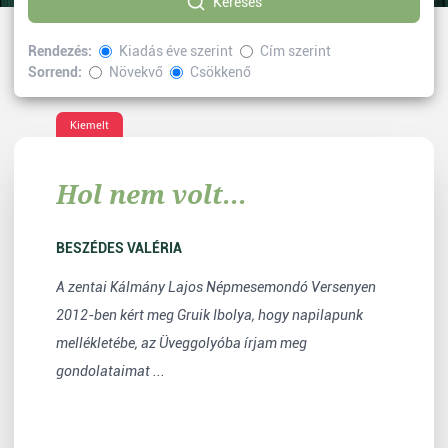
Keresés
Rendezés:
Kiadás éve szerint
Cím szerint
Sorrend:
Növekvő
Csökkenő
Kiválasztott címke:
népmese
Vissza
Kiemelt
Hol nem volt...
BESZÉDES VALÉRIA
A zentai Kálmány Lajos Népmesemondó Versenyen
2012-ben kért meg Gruik Ibolya, hogy napilapunk
mellékletébe, az Üveggolyóba írjam meg
gondolataimat ...