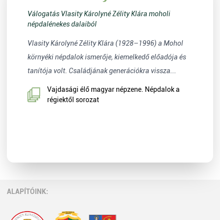
Válogatás Vlasity Károlyné Zélity Klára moholi
népdalénekes dalaiból
Vlasity Károlyné Zélity Klára (1928–1996) a Mohol
környéki népdalok ismerője, kiemelkedő előadója és
tanítója volt. Családjának generációkra vissza...
Vajdasági élő magyar népzene. Népdalok a
régiektől sorozat
ALAPÍTÓINK: