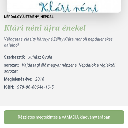
NÉPDALGYŰJTEMÉNY
,
NÉPDAL
Klári néni újra énekel
Válogatás Vlasity Károlyné Zélity Klára moholi népdalénekes
dalaiból
Szerkesztő:
Juhász Gyula
sorozat:
Vajdasági élő magyar népzene. Népdalok a régiektől
sorozat
Megjelenés éve:
2018
ISBN:
978-86-80644-16-5
Részletes megtekintés a VAMADIA kiadványtárában