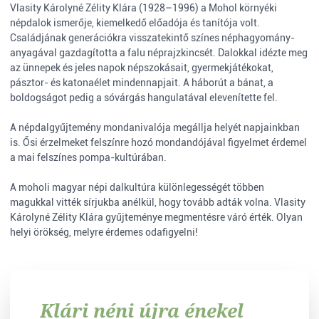
Vlasity Károlyné Zélity Klára (1928–1996) a Mohol környéki
népdalok ismerője, kiemelkedő előadója és tanítója volt.
Családjának generációkra visszatekintő színes néphagyomány-
anyagával gazdagította a falu néprajzkincsét. Dalokkal idézte meg
az ünnepek és jeles napok népszokásait, gyermekjátékokat,
pásztor- és katonaélet mindennapjait. A háborút a bánat, a
boldogságot pedig a sóvárgás hangulatával elevenítette fel.
A népdalgyűjtemény mondanivalója megállja helyét napjainkban
is. Ősi érzelmeket felszínre hozó mondandójával figyelmet érdemel
a mai felszínes pompa-kultúrában.
A moholi magyar népi dalkultúra különlegességét többen
magukkal vitték sírjukba anélkül, hogy tovább adták volna. Vlasity
Károlyné Zélity Klára gyűjteménye megmentésre váró érték. Olyan
helyi örökség, melyre érdemes odafigyelni!
Klári néni újra énekel