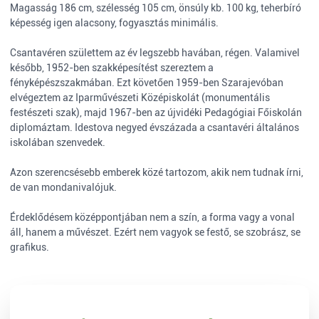
Magasság 186 cm, szélesség 105 cm, önsúly kb. 100 kg, teherbíró
képesség igen alacsony, fogyasztás minimális.
Csantavéren születtem az év legszebb havában, régen. Valamivel
később, 1952-ben szakképesítést szereztem a
fényképészszakmában. Ezt követően 1959-ben Szarajevóban
elvégeztem az Iparművészeti Középiskolát (monumentális
festészeti szak), majd 1967-ben az újvidéki Pedagógiai Főiskolán
diplomáztam. Idestova negyed évszázada a csantavéri általános
iskolában szenvedek.
Azon szerencsésebb emberek közé tartozom, akik nem tudnak írni,
de van mondanivalójuk.
Érdeklődésem középpontjában nem a szín, a forma vagy a vonal
áll, hanem a művészet. Ezért nem vagyok se festő, se szobrász, se
grafikus.