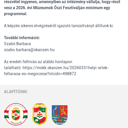
részvétel ingyenes, amennyiben az intézmény vállalja, hogy részt
vesz a 2026. évi Múzeumok Őszi Fesztiválján minimum egy
programmal.
A képzés sikeres elvégzéséről igazoló tanúsítványt állítunk ki.
További információ:
Szabó Barbara
szabo.barbara@skanzen.hu
Az eredeti felhívás az alábbi honlapon
található:
https://mokk.skanzen.hu/20260331helyi-ertek-
feltarasa-es-megorzese?nlcidn=498872
ALAPÍTÓINK: