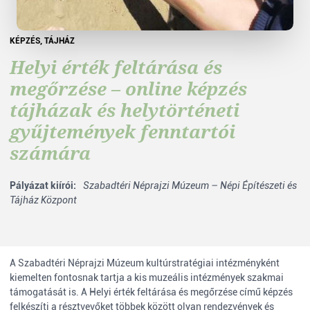
KÉPZÉS
,
TÁJHÁZ
Helyi érték feltárása és
megőrzése – online képzés
tájházak és helytörténeti
gyűjtemények fenntartói
számára
Pályázat kiírói:
Szabadtéri Néprajzi Múzeum – Népi Építészeti és
Tájház Központ
A Szabadtéri Néprajzi Múzeum kultúrstratégiai intézményként
kiemelten fontosnak tartja a kis muzeális intézmények szakmai
támogatását is. A Helyi érték feltárása és megőrzése című képzés
felkészíti a résztvevőket többek között olyan rendezvények és