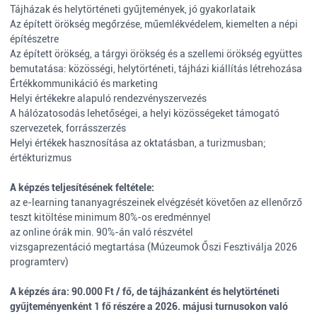
Tájházak és helytörténeti gyűjtemények, jó gyakorlataik
Az épített örökség megőrzése, műemlékvédelem, kiemelten a népi
építészetre
Az épített örökség, a tárgyi örökség és a szellemi örökség együttes
bemutatása: közösségi, helytörténeti, tájházi kiállítás létrehozása
Értékkommunikáció és marketing
Helyi értékekre alapuló rendezvényszervezés
A hálózatosodás lehetőségei, a helyi közösségeket támogató
szervezetek, forrásszerzés
Helyi értékek hasznosítása az oktatásban, a turizmusban;
értékturizmus
A képzés teljesítésének feltétele:
az e-learning tananyagrészeinek elvégzését követően az ellenőrző
teszt kitöltése minimum 80%-os eredménnyel
az online órák min. 90%-án való részvétel
vizsgaprezentáció megtartása (Múzeumok Őszi Fesztiválja 2026
programterv)
A képzés ára: 90.000 Ft / fő, de tájházanként és helytörténeti
gyűjteményenként 1 fő részére a 2026. májusi turnusokon való