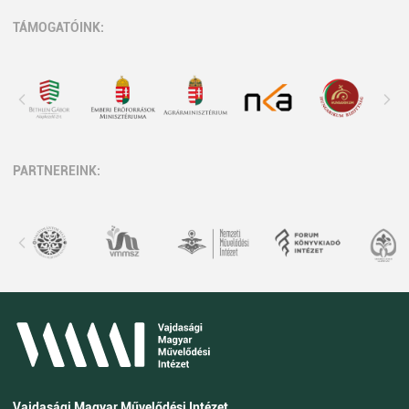
TÁMOGATÓINK:
PARTNEREINK:
Vajdasági Magyar Művelődési Intézet