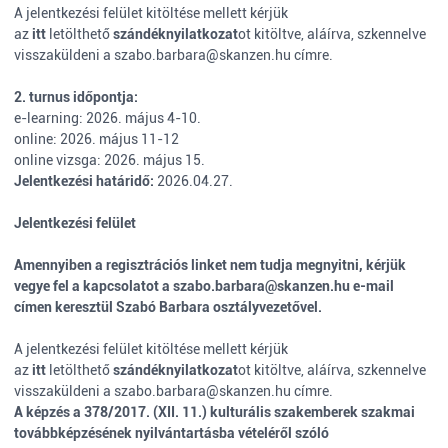
A jelentkezési felület kitöltése mellett kérjük
az
itt
letölthető
szándéknyilatkozat
ot kitöltve, aláírva, szkennelve
visszaküldeni a szabo.barbara@skanzen.hu címre.
2. turnus időpontja:
e-learning: 2026. május 4-10.
online: 2026. május 11-12
online vizsga: 2026. május 15.
Jelentkezési határidő:
2026.04.27.
Jelentkezési felület
Amennyiben a regisztrációs linket nem tudja megnyitni, kérjük
vegye fel a kapcsolatot a szabo.barbara@skanzen.hu e-mail
címen keresztül Szabó Barbara osztályvezetővel.
A jelentkezési felület kitöltése mellett kérjük
az
itt
letölthető
szándéknyilatkozat
ot kitöltve, aláírva, szkennelve
visszaküldeni a szabo.barbara@skanzen.hu címre.
A képzés a 378/2017. (XII. 11.) kulturális szakemberek szakmai
továbbképzésének nyilvántartásba vételéről szóló