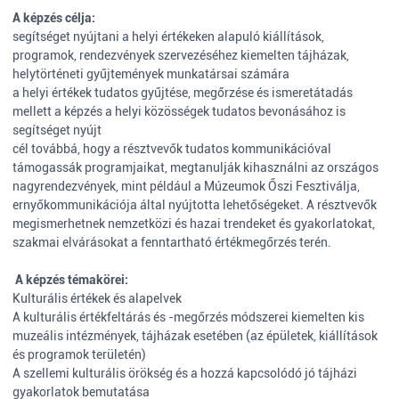
A képzés célja:
segítséget nyújtani a helyi értékeken alapuló kiállítások,
programok, rendezvények szervezéséhez kiemelten tájházak,
helytörténeti gyűjtemények munkatársai számára
a helyi értékek tudatos gyűjtése, megőrzése és ismeretátadás
mellett a képzés a helyi közösségek tudatos bevonásához is
segítséget nyújt
cél továbbá, hogy a résztvevők tudatos kommunikációval
támogassák programjaikat, megtanulják kihasználni az országos
nagyrendezvények, mint például a Múzeumok Őszi Fesztiválja,
ernyőkommunikációja által nyújtotta lehetőségeket. A résztvevők
megismerhetnek nemzetközi és hazai trendeket és gyakorlatokat,
szakmai elvárásokat a fenntartható értékmegőrzés terén.
A képzés témakörei:
Kulturális értékek és alapelvek
A kulturális értékfeltárás és -megőrzés módszerei kiemelten kis
muzeális intézmények, tájházak esetében (az épületek, kiállítások
és programok területén)
A szellemi kulturális örökség és a hozzá kapcsolódó jó tájházi
gyakorlatok bemutatása