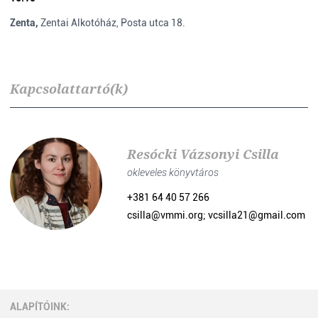
Zenta,
Zentai Alkotóház, Posta utca 18.
Kapcsolattartó(k)
Resócki Vázsonyi Csilla
okleveles könyvtáros
+381 64 40 57 266
csilla@vmmi.org; vcsilla21@gmail.com
ALAPÍTÓINK: