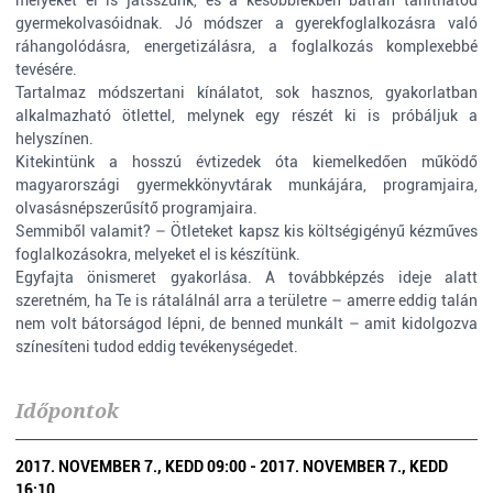
melyeket el is játsszunk, és a későbbiekben bátran taníthatod
gyermekolvasóidnak. Jó módszer a gyerekfoglalkozásra való
ráhangolódásra, energetizálásra, a foglalkozás komplexebbé
tevésére.
Tartalmaz módszertani kínálatot, sok hasznos, gyakorlatban
alkalmazható ötlettel, melynek egy részét ki is próbáljuk a
helyszínen.
Kitekintünk a hosszú évtizedek óta kiemelkedően működő
magyarországi gyermekkönyvtárak munkájára, programjaira,
olvasásnépszerűsítő programjaira.
Semmiből valamit? – Ötleteket kapsz kis költségigényű kézműves
foglalkozásokra, melyeket el is készítünk.
Egyfajta önismeret gyakorlása. A továbbképzés ideje alatt
szeretném, ha Te is rátalálnál arra a területre – amerre eddig talán
nem volt bátorságod lépni, de benned munkált – amit kidolgozva
színesíteni tudod eddig tevékenységedet.
Időpontok
2017. NOVEMBER 7., KEDD 09:00 - 2017. NOVEMBER 7., KEDD
16:10