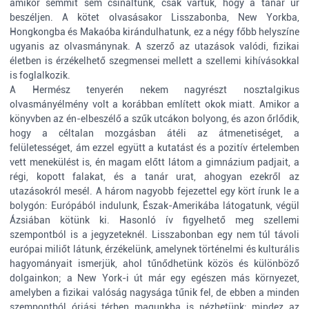
amikor semmit sem csináltunk, csak vártuk, hogy a tanár úr
beszéljen. A kötet olvasásakor Lisszabonba, New Yorkba,
Hongkongba és Makaóba kirándulhatunk, ez a négy főbb helyszíne
ugyanis az olvasmánynak. A szerző az utazások valódi, fizikai
életben is érzékelhető szegmensei mellett a szellemi kihívásokkal
is foglalkozik.
A Hermész tenyerén nekem nagyrészt nosztalgikus
olvasmányélmény volt a korábban említett okok miatt. Amikor a
könyvben az én-elbeszélő a szűk utcákon bolyong, és azon őrlődik,
hogy a céltalan mozgásban átéli az átmenetiséget, a
felületességet, ám ezzel együtt a kutatást és a pozitív értelemben
vett menekülést is, én magam előtt látom a gimnázium padjait, a
régi, kopott falakat, és a tanár urat, ahogyan ezekről az
utazásokról mesél. A három nagyobb fejezettel egy kört írunk le a
bolygón: Európából indulunk, Észak-Amerikába látogatunk, végül
Ázsiában kötünk ki. Hasonló ív figyelhető meg szellemi
szempontból is a jegyzeteknél. Lisszabonban egy nem túl távoli
európai miliőt látunk, érzékelünk, amelynek történelmi és kulturális
hagyományait ismerjük, ahol tűnődhetünk közös és különböző
dolgainkon; a New York-i út már egy egészen más környezet,
amelyben a fizikai valóság nagysága tűnik fel, de ebben a minden
szempontból óriási térben magunkba is nézhetünk; mindez az