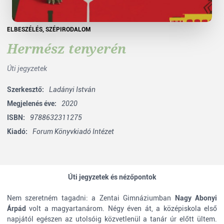
ELBESZÉLÉS
,
SZÉPIRODALOM
Hermész tenyerén
Úti jegyzetek
Szerkesztő:
Ladányi István
Megjelenés éve:
2020
ISBN:
9788632311275
Kiadó:
Forum Könyvkiadó Intézet
Úti jegyzetek és nézőpontok
Nem szeretném tagadni: a Zentai Gimnáziumban
Nagy Abonyi
Árpád
volt a magyartanárom. Négy éven át, a középiskola első
napjától egészen az utolsóig közvetlenül a tanár úr előtt ültem.