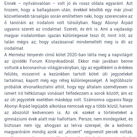
Ennek – nyilvánvalóan – volt jó és rossz oldala egyaránt. Azt
hiszem, hogy a ballagásom után, évekkel később egy már jóval
közvetlenebb társalgás során említettem neki, hogy szerencsére az
ő tanóráin az irodalom volt túlsúlyban. Nagy Abonyi Árpád
ugyanis szereti az irodalmat. Szereti, és érti is. Ami a vajdasági
magyar irodalomban igazán különlegessé teszi őt, mint írót, az
talán mégis az, hogy utazásaival mindemellett meg is éli az
irodalmat.
A
Hermész tenyerén
című kötet 2020-ban látta meg a napvilágot
az újvidéki Forum Könyvkiadónál. Ekkor már javában benne
voltunk a koronavírus-világjárványban, így az egyébként is érdekes
felütés, miszerint a kezünkben tartott kötet úti jegyzeteket
tartalmaz, kapott még egy réteg különlegességet. A legtöbbször
próbálok elvonatkoztatni attól, hogy egy általam személyesen is
ismert író hétköznapi vonásait felfedezzem a sorok között, ám ez
az úti jegyzetek esetében másképp volt. Számomra ugyanis Nagy
Abonyi Árpád legújabb alkotása nemcsak egy a többi közül, hanem
az abszolút kedvencem is. Az ok: ezeket a történeteket a
gimnáziumi évek alatt már hallottam. Persze, nem mindegyiket, és
biztosan nem így, ahogyan az leírva szerepel, de a kedvenc
magyaróráim mindig azok az „elcsent” negyvenöt percek voltak,