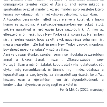
önmagunkba tekintés vezet el Ázsiáig, ahol egyre inkább a
spiritualitás övez át mindent. Az író minden apró részletre kitérő
leírásai így kalauzolnak minket külső és belső kozmoszunkban.
A tűpontos beszámoló mellett nagy erénye a kötetnek a finom
humor és az irónia. A szituációelemzésekben egy sokat látott,
sokféle narratívát ismerő egyén képe rajzolódik ki. Amikor az
elbeszélő arról mesél, hogy New York-i sétái során épp Harlemben
járt, a fejéhez vágják, hogy az ott lakók nagy része soha nem járt
még a negyedben. „De hát én nem New York-i vagyok, mondom.
Egy elnéző mosoly a válasz” – szól a válasz.
A mi vajdasági létünket azonban semmi sem foglalja össze jobban
annál a kikacsintásnál, miszerint „Olaszországban vagy
Portugáliában a málló házfalak, kopott utcák »hangulatosak«, sőt
olykor még romantikusnak is tűnnek, míg mindez odahaza a
lepusztultság, a szegénység, az elmaradottság érzetét kelti.”Azt
hiszem, ezen a kijelentésen nem árt elgondolkodnunk, a
kontextusba helyezésben pedig segít ez a kötet is.
Fehér Miklós (2022. március)