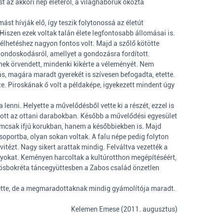
st az akkori nép életéről, a világháborúk okozta
st hívják elő, így teszik folytonossá az életút
iszen ezek voltak talán élete legfontosabb állomásai is.
lhetéshez nagyon fontos volt. Majd a szőlő kötötte
a gondoskodásról, amellyet a gondozásra fordított.
ynek örvendett, mindenki kikérte a véleményét. Nem
ás, magára maradt gyerekét is szívesen befogadta, etette.
e. Piroskának ő volt a példaképe, igyekezett mindent úgy
lenni. Helyette a művelődésből vette ki a részét, ezzel is
szott az ottani darabokban. Később a művelődési egyesület
 nemcsak ifjú korukban, hanem a későbbiekben is. Majd
csoportba, olyan sokan voltak. A falu népe pedig folyton
vitézt. Nagy sikert arattak mindig. Felváltva vezették a
nyokat. Keményen harcoltak a kultúrotthon megépítéséért,
ösbokréta táncegyüttesben a Zabos család önzetlen
 temette, de a megmaradottaknak mindig gyámolítója maradt.
Kelemen Emese (2011. augusztus)