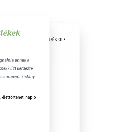
edékek
nek? Ezt kérdezte
s szarajevói kislány
 élettörténet, napló