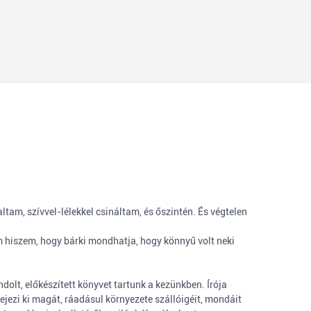
tam, szívvel-lélekkel csináltam, és őszintén. És végtelen
 hiszem, hogy bárki mondhatja, hogy könnyű volt neki
dolt, előkészített könyvet tartunk a kezünkben. Írója
ejezi ki magát, ráadásul környezete szállóigéit, mondáit