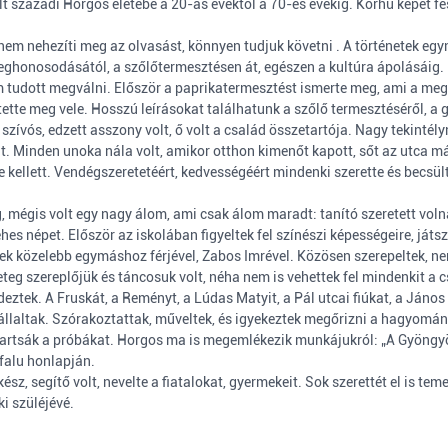
lt századi Horgos életébe a 20-as évektől a 70-es évekig. Korhű képet fe
em nehezíti meg az olvasást, könnyen tudjuk követni . A történetek egymá
ghonosodásától, a szőlőtermesztésen át, egészen a kultúra ápolásáig. H
tudott megválni. Először a paprikatermesztést ismerte meg, ami a megé
rettette meg vele. Hosszú leírásokat találhatunk a szőlő termesztéséről, 
szívós, edzett asszony volt, ő volt a család összetartója. Nagy tekintél
lt. Minden unoka nála volt, amikor otthon kimenőt kapott, sőt az utca m
kellett. Vendégszeretetéért, kedvességéért mindenki szerette és becsült
g, mégis volt egy nagy álom, ami csak álom maradt: tanító szeretett volna 
es népet. Először az iskolában figyeltek fel színészi képességeire, ját
rültek közelebb egymáshoz férjével, Zabos Imrével. Közösen szerepeltek,
eteg szereplőjük és táncosuk volt, néha nem is vehettek fel mindenkit a 
ztek. A Fruskát, a Reményt, a Lúdas Matyit, a Pál utcai fiúkat, a János 
vállaltak. Szórakoztattak, műveltek, és igyekeztek megőrizni a hagyomá
tartsák a próbákat. Horgos ma is megemlékezik munkájukról: „A Gyöngy
falu honlapján.
kész, segítő volt, nevelte a fiatalokat, gyermekeit. Sok szerettét el is
i szüléjévé.