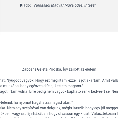
Kiadó:
Vajdasági Magyar Művelődési Intézet
Zabosné Geleta Piroska: Így zajlott az életem
at. Nyugodt vagyok. Hogy ezt megírtam, ezzel is jót akartam. Amit vállal
 a munkába, hogy egészen elfelejtkeztem magamról.
got írtam volna. Erre pedig nem vagyok kapható senki kedvéért se. Nem
vtelenül, ha nyomot hagyhatsz magad után.”
ska. Nem egy szépíróval van dolgunk, mégis látszik, hogy egy jól meggon
dőkben, vagy szüléje házában, hogy olvasson egy kicsit. Választékosan f