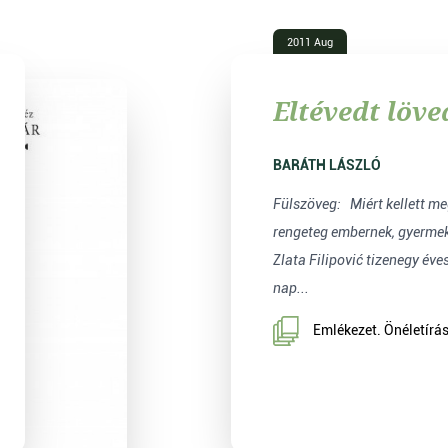
2011 Aug
Eltévedt löv
BARÁTH LÁSZLÓ
Fülszöveg: Miért kellett meghalnia annak a
rengeteg embernek, gyermek
Zlata Filipović tizenegy éve
nap...
Emlékezet. Önéletírás,