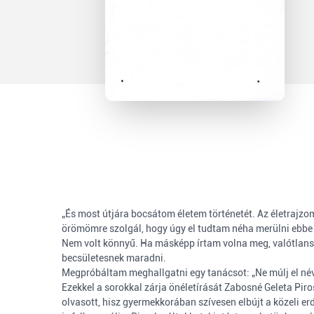
„És most útjára bocsátom életem történetét. Az életrajzom
örömömre szolgál, hogy úgy el tudtam néha merülni ebbe
Nem volt könnyű. Ha másképp írtam volna meg, valótlansá
becsületesnek maradni.
Megpróbáltam meghallgatni egy tanácsot: „Ne múlj el né
Ezekkel a sorokkal zárja önéletírását Zabosné Geleta Piro
olvasott, hisz gyermekkorában szívesen elbújt a közeli er