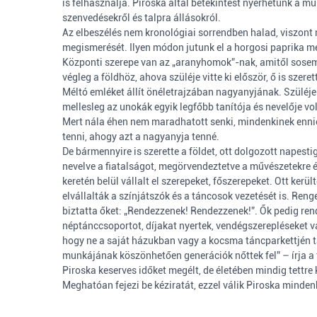
is felhasználja. Piroska által betekintést nyerhetünk a mú
szenvedésekről és talpra állásokról.
Az elbeszélés nem kronológiai sorrendben halad, viszont n
megismerését. Ilyen módon jutunk el a horgosi paprika me
Központi szerepe van az „aranyhomok”-nak, amitől sosem 
végleg a földhöz, ahova szüléje vitte ki először, ő is sze
Méltó emléket állít önéletrajzában nagyanyjának. Szüléje 
mellesleg az unokák egyik legfőbb tanítója és nevelője vo
Mert nála éhen nem maradhatott senki, mindenkinek ennie 
tenni, ahogy azt a nagyanyja tenné.
De bármennyire is szerette a földet, ott dolgozott napesti
nevelve a fiatalságot, megörvendeztetve a művészetekre éh
keretén belül vállalt el szerepeket, főszerepeket. Ott ke
elvállalták a színjátszók és a táncosok vezetését is. Reng
biztatta őket: „Rendezzenek! Rendezzenek!”. Ők pedig rende
néptánccsoportot, díjakat nyertek, vendégszerepléseket 
hogy ne a saját házukban vagy a kocsma táncparkettjén 
munkájának köszönhetően generációk nőttek fel” – írja a 
Piroska keserves időket megélt, de életében mindig tettre 
Meghatóan fejezi be kéziratát, ezzel válik Piroska mindenk