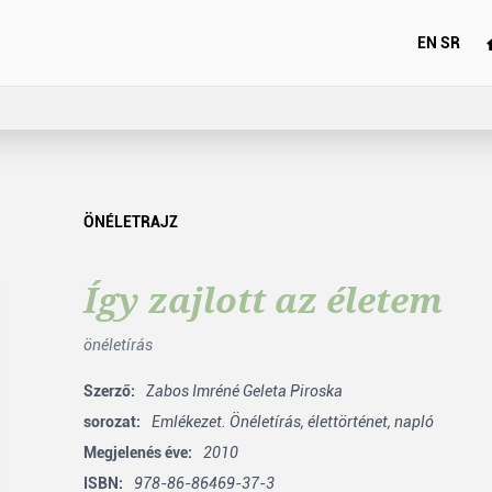
EN
SR
ÖNÉLETRAJZ
Így zajlott az életem
önéletírás
Szerző:
Zabos Imréné Geleta Piroska
sorozat:
Emlékezet. Önéletírás, élettörténet, napló
Megjelenés éve:
2010
ISBN:
978-86-86469-37-3