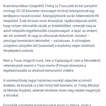
Kiadványunkban Szegedtől Titelig (a Tisza jobb és bal partjától
mintegy 20-20 kilométer távolságot érintve) kidolgoztunk egy
kerékpáros túraútvonalat. Adatgyűjtésünk során felkerestünk 49
települést. Ezek leírását most átnyújtjuk: tájékozódjanak afelől,
hogy milyen látnivalók várják az érdeklődőket, ismerjék meg az
adott település legjellemzőbb tulajdonságait, a tájat, az embert,
aki ott született, él vagy az elhunytak életművét, mindezt –
pénzügyi kereteinkre tekintettel – vázlatosan. A szövegben
szögletes zárójelbe tett [számmal] a kiadvány végén található
fényképekre utalunk.
Nem a Tisza-völgyről írunk, nem a Vajdaságról, nem a Délvidékről,
véleményünk szerint a Tisza mente (Potisje) elnevezés a
legalkalmasabb az általunk bemutatott vidékre.
A szerkesztőség tagjai hatalmas munkát végeztek az elmúlt
években, de közülük is a két fotóst kell kiemelni, dr. Fülöp Mihályt
és Mendei Árpádot, akiknek felvételei révén még inkább megértjük
a leírtakat.
Fogadják szeretettel kiadványunkat mind az itthoni, mind a