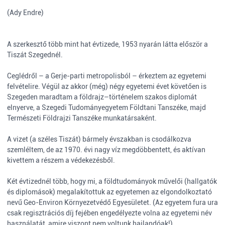
(Ady Endre)
A szerkesztő több mint hat évtizede, 1953 nyarán látta először a
Tiszát Szegednél.
Ceglédről – a Gerje-parti metropolisból – érkeztem az egyetemi
felvételire. Végül az akkor (még) négy egyetemi évet követően is
Szegeden maradtam a földrajz–történelem szakos diplomát
elnyerve, a Szegedi Tudományegyetem Földtani Tanszéke, majd
Természeti Földrajzi Tanszéke munkatársaként.
A vizet (a széles Tiszát) bármely évszakban is csodálkozva
szemléltem, de az 1970. évi nagy víz megdöbbentett, és aktívan
kivettem a részem a védekezésből.
Két évtizednél több, hogy mi, a földtudományok művelői (hallgatók
és diplomások) megalakítottuk az egyetemen az elgondolkoztató
nevű Geo-Environ Környezetvédő Egyesületet. (Az egyetem fura ura
csak regisztrációs díj fejében engedélyezte volna az egyetemi név
használatát, amire viszont nem voltunk hajlandóak!)