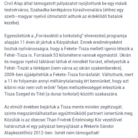
Civil Alap által támogatott pályázatot nyújtottunk be egy másik
testvérváros, Szabadka kerékpáros túraútvonalára (ehhez egy
szerb–magyar nyelvű útmutatót adtunk az érdeklődő fiatalok
kezébe).
Egyesületünk a „Forrásoktól a torkolatig” elnevezésű programja
alapján 11 éven át jártuk a Kárpátokat. Ennek eredményeként
hoztuk nyilvánosságra, hogy a Fekete-Tisza mellett igenis létezik a
Fehér-Tisza is. Forrásaik 53 kilométerre vannak egymástól. Ukrán
és magyar nyelvű táblával láttuk el mindkét forrást, elhelyeztük a
Fehér-Tiszát a térképen (nem várva az ukrán szakemberekre),
2009-ben újjáépítettük a Fekete-Tisza forrásfalát. Váltottunk, mert
a 11 év folyamán annyi méltánytalanság ért bennünket, hogy azt
kibírni már nem volt erőnk! Teljes mellszélességgel érkeztünk a
Tisza Szeged és Titel (a dunai torkolat) közötti szakaszára.
Az elmúlt években bejártuk a Tisza mente minden zegétzugát,
szinte megszámlálhatatlan együttműködő partnert ismertünk meg.
Közülük is az óbecsei Than Fivérek Értelmiségi Kör vezetőivel
határoztuk el egy pályázat benyújtását a Wekerle Sándor
Alapkezelőhöz 2012-ben. Ismét nem támogattak!