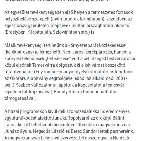
Az egyesület tevékenységében első helyen a természetes források
helyszínelése szerepelt (nyári táborok formájában), kezdetben az
egész ország területén, majd évek múltán országhatárainkon túl
(Erdélyben, Kárpátalján, Szlovéniában stb.) is.
Másik tevékenységi területünk a környezetbarát közlekedéssel
(kerékpározás) jellemezhető. Nem városi kerékpározás, hanem a
környéki települések „felfedezése” volt a cél. Szeged testvérvárosai
közül elsőnek Temesvárra dolgoztuk ki a két várost összekötő
túraútvonalat. (Egy román–magyar nyelvű útmutatót is kiadtunk
az Ökotárs Alapítvány segítségével ebből az alkalomból 2001-
ben.) Közben változatlanul ápoltuk a kapcsolatot a temesvári
egyetem földrajzosaival, Raduly Stefán tanár úr hathatós
támogatásával.
A hazai programokon kívül déli szomszédainkkal is eredményes
együttműködést alakítottunk ki. Topolyáról az örökifjú Bálint
Lajost kell itt feltétlenül megemlíteni. Később a magyarkanizsai
Juhász Gyula, Hegedűs László és Berec Sándor lettek partnereink.
A magyarkanizsai Lešo civil szervezettel összefogva, a Nemzeti