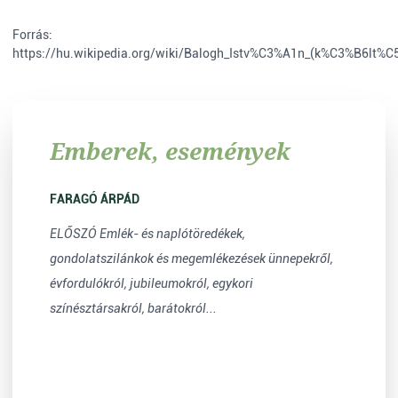
Forrás:
https://hu.wikipedia.org/wiki/Balogh_Istv%C3%A1n_(k%C3%B6lt%C
Emberek, események
FARAGÓ ÁRPÁD
ELŐSZÓ Emlék- és naplótöredékek,
gondolatszilánkok és megemlékezések ünnepekről,
évfordulókról, jubileumokról, egykori
színésztársakról, barátokról...