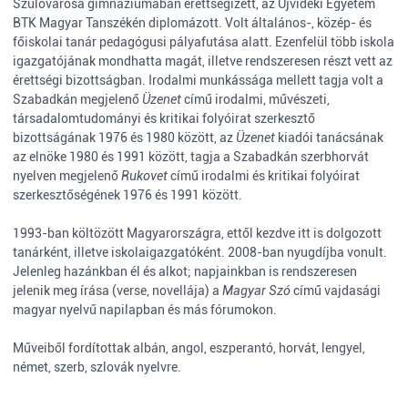
Szülővárosa gimnáziumában érettségizett, az
Újvidéki Egyetem
BTK Magyar Tanszékén diplomázott. Volt általános-, közép- és
főiskolai tanár pedagógusi pályafutása alatt. Ezenfelül több iskola
igazgatójának mondhatta magát, illetve rendszeresen részt vett az
érettségi bizottságban. Irodalmi munkássága mellett tagja volt a
Szabadkán
megjelenő
Üzenet
című irodalmi, művészeti,
társadalomtudományi és kritikai folyóirat szerkesztő
bizottságának 1976 és 1980 között, az
Üzenet
kiadói tanácsának
az elnöke 1980 és 1991 között, tagja a Szabadkán
szerbhorvát
nyelven megjelenő
Rukovet
című irodalmi és kritikai folyóirat
szerkesztőségének 1976 és 1991 között.
1993-ban költözött Magyarországra, ettől kezdve itt is dolgozott
tanárként, illetve iskolaigazgatóként. 2008-ban nyugdíjba vonult.
Jelenleg hazánkban él és alkot; napjainkban is rendszeresen
jelenik meg írása (verse, novellája) a
Magyar Szó
című vajdasági
magyar nyelvű napilapban és más fórumokon.
Műveiből fordítottak albán, angol, eszperantó, horvát, lengyel,
német, szerb, szlovák nyelvre.