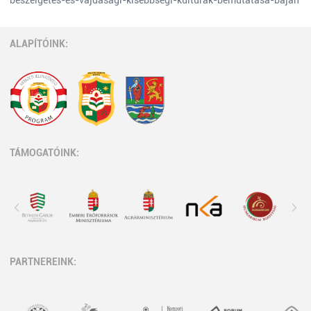
beszelgetes-es-vajdasagi-kisebbsegi-kulturak-bemutatasa-bajan
ALAPÍTÓINK:
TÁMOGATÓINK:
PARTNEREINK: