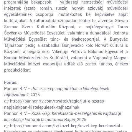
programjába bekapcsolt – vajdasági nemzetiségi művelődési
intézetek (szerb, román, ruszin, horvát, szlovák) művelődési
egyesületeinek csoportjai mutatkoztak be, képviselve saját
kultúrájukat. A kultúrpalota színpadán léptek fel a zentai Stevan
Sremac Szerb Kulturális Központ, a sajkásgyörgyei Taras
Ševčenko Művelődési Egyesület, valamint a dunagálosi Jednota
Művelődési Egyesület tánc- és énekcsoportjai. A Bunyevác
Tájházban pedig a szabadkai Bunjevačko kolo Horvát Kulturális
Központ, a bégatárnoki Vikentije Petrović Bokaluc Egyesület a
Román Művészetért és Kultúráért, valamint a Vajdasági Magyar
Művelődési Intézet csoportjai adták elő zenés, táncos, énekes
produkcióikat.
Forrás:
Pannon RTV –
Jut-e szerep napjainkban a kistelepülések
tájházaiban?
, 2025.
👉
https://pannonrtv.com/rovatok/regio/jut-e-szerep-
napjainkban-kistelepulesek-tajhazainak
Pannon RTV –
Közel-kép: Kerekasztal-beszélgetés és vajdasági
kisebbségi kultúrák bemutatása Baján
, 2025.
👉
https://pannonrtv.com/tv/kozel-kep/kozel-kep-kerekasztal-