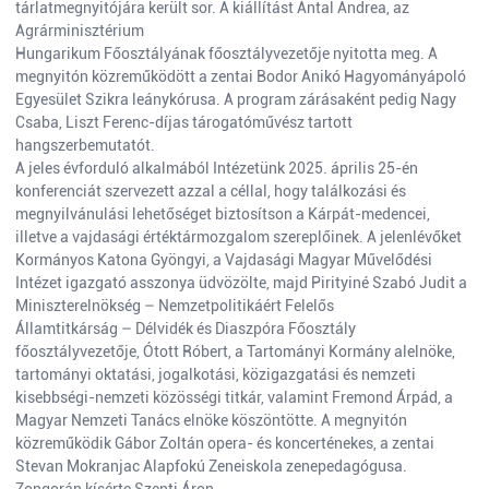
tárlatmegnyitójára került sor. A kiállítást Antal Andrea, az
Agrárminisztérium
Hungarikum Főosztályának főosztályvezetője nyitotta meg. A
megnyitón közreműködött a zentai Bodor Anikó Hagyományápoló
Egyesület Szikra leánykórusa. A program zárásaként pedig Nagy
Csaba, Liszt Ferenc-díjas tárogatóművész tartott
hangszerbemutatót.
A jeles évforduló alkalmából Intézetünk 2025. április 25-én
konferenciát szervezett azzal a céllal, hogy találkozási és
megnyilvánulási lehetőséget biztosítson a Kárpát-medencei,
illetve a vajdasági értéktármozgalom szereplőinek. A jelenlévőket
Kormányos Katona Gyöngyi, a Vajdasági Magyar Művelődési
Intézet igazgató asszonya üdvözölte, majd Pirityiné Szabó Judit a
Miniszterelnökség – Nemzetpolitikáért Felelős
Államtitkárság – Délvidék és Diaszpóra Főosztály
főosztályvezetője, Ótott Róbert, a Tartományi Kormány alelnöke,
tartományi oktatási, jogalkotási, közigazgatási és nemzeti
kisebbségi-nemzeti közösségi titkár, valamint Fremond Árpád, a
Magyar Nemzeti Tanács elnöke köszöntötte. A megnyitón
közreműködik Gábor Zoltán opera- és koncerténekes, a zentai
Stevan Mokranjac Alapfokú Zeneiskola zenepedagógusa.