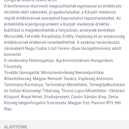
Zongorán kísérte Szenti Áron.
A konferencia résztvevői megoszthatták egymással az értékőrzés
területén elért sikereiket, jó gyakorlataikat, a Kárpát-medencei
régiók értéktárainak szerepével kapcsolatos tapasztalataikat. Az
érdeklődők kísérőprogramként a Kárpát-medencei értéktár-
kiállítást is megtekinthették a helyszínen, amelynek keretében
Muravidék, Felvidék, Kárpátalja, Erdély, Vajdaság és az anyaország
értéktárainak értékeivel ismerkedhettek. A szakmai tanácskozás
zárásaként Nagy Csaba Liszt Ferenc-díjas tárogatóművész adott
koncertet.
A rendezvény főtámogatója: Agrárminisztérium Hungarikum
Főosztály.
További támogatók: Miniszterelnökség Nemzetpolitikai
Államtitkárság, Magyar Nemzeti Tanács, Vajdaság Autonóm
Tartomány Kormánya, Tartományi Művelődési, Tömegtájékoztatási
és Vallási Közösségi Titkárság, Thurzó Lajos Művelődési–Oktatási
Központ, Royal Hotel, Studiopresent, Csoóri Sándor Alap, Zenta
Község Idegenforgalmi Szervezete, Magyar Szó, Pannon RTV, Hét
Nap.
ALAPÍTÓINK: