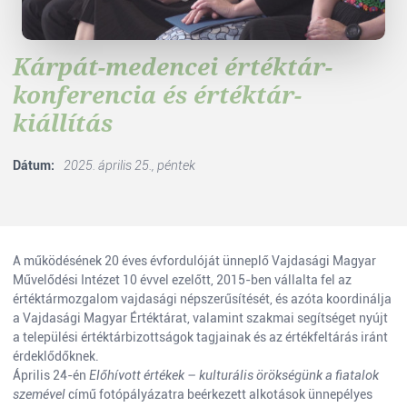
Kárpát-medencei értéktár-
konferencia és értéktár-
kiállítás
Dátum:
2025. április 25., péntek
A működésének 20 éves évfordulóját ünneplő Vajdasági Magyar
Művelődési Intézet 10 évvel ezelőtt, 2015-ben vállalta fel az
értéktármozgalom vajdasági népszerűsítését, és azóta koordinálja
a Vajdasági Magyar Értéktárat, valamint szakmai segítséget nyújt
a települési értéktárbizottságok tagjainak és az értékfeltárás iránt
érdeklődőknek.
Április 24-én
Előhívott értékek – kulturális örökségünk a fiatalok
szemével
című fotópályázatra beérkezett alkotások ünnepélyes